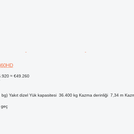
360HD
6.920
≈ €49.260
r
 bg)
Yakıt
dizel
Yük kapasitesi
36.400 kg
Kazma derinliği
7,34 m
Kazm
e geç