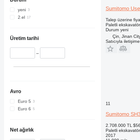
390
395
Sumitomo Use
yeni
C-series
2.el
Talep üzerine fiya
D series
Paletli ekskavatö
Durum
yeni
E-series
Çin, Jinan Cit
F-series
Üretim tarihi
Satıcıyla iletişim
GC
M-series
–
PC
Avro
Euro 5
11
Euro 6
Sumitomo SH
2.708.000 TL
$5
Net ağırlık
Paletli ekskavatö
2017