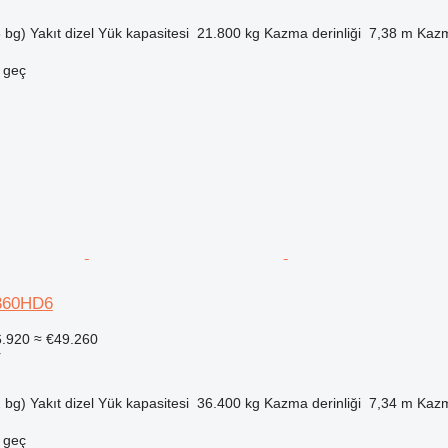
 bg)
Yakıt
dizel
Yük kapasitesi
21.800 kg
Kazma derinliği
7,38 m
Kazm
e geç
360HD6
6.920
≈ €49.260
r
 bg)
Yakıt
dizel
Yük kapasitesi
36.400 kg
Kazma derinliği
7,34 m
Kazm
e geç