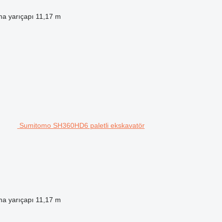
a yarıçapı
11,17 m
Sumitomo SH360HD6 paletli ekskavatör
a yarıçapı
11,17 m