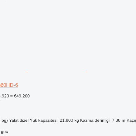
360HD-6
6.920
≈ €49.260
r
 bg)
Yakıt
dizel
Yük kapasitesi
21.800 kg
Kazma derinliği
7,38 m
Kazm
e geç