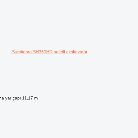
Sumitomo SH360HD paletli ekskavatör
a yarıçapı
11,17 m