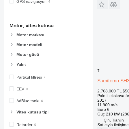
GPS navigasyon
Motor, vites kutusu
Motor markası
Motor modeli
Motor gücü
Yakıt
7
Partikül filtresi
Sumitomo SH
EEV
2.708.000 TL
$5
Paletli ekskavatö
2017
AdBlue tankı
11.900 m/s
Euro 6
Vites kutusu tipi
Güç
210 kW (286
Çin, Tianjin
Satıcıyla iletişim
Retarder