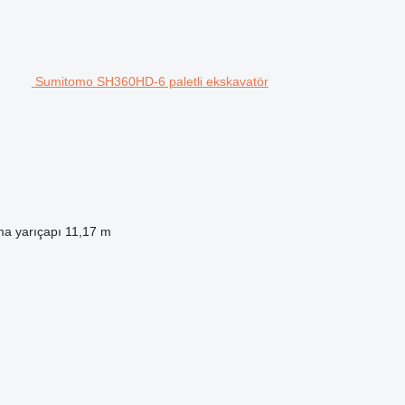
Sumitomo SH360HD-6 paletli ekskavatör
a yarıçapı
11,17 m