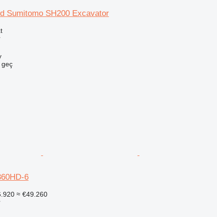
d Sumitomo SH200 Excavator
t
r
y
e geç
360HD-6
6.920
≈ €49.260
r