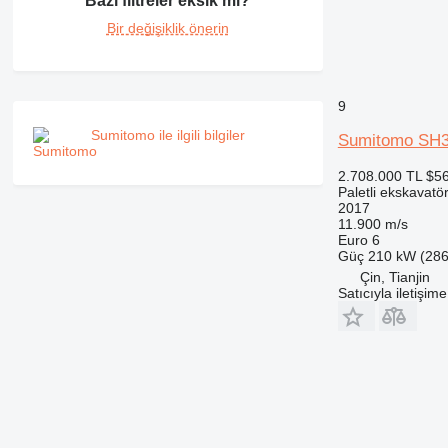
Bazı filtreler eksik mi?
Bir değişiklik önerin
9
Sumitomo ile ilgili bilgiler
Sumitomo SH
2.708.000 TL
$5
Paletli ekskavatö
2017
11.900 m/s
Euro 6
Güç
210 kW (286
Çin, Tianjin
Satıcıyla iletişim