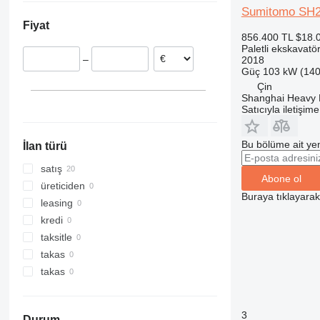
Sumitomo SH
Litvanya
Japonya
319
Fiyat
320
856.400 TL
$18.
321
Paletli ekskavatö
–
2018
322
Güç
103 kW (140
323
Çin
Shanghai Heavy M
324
Satıcıyla iletişim
325
326
Bu bölüme ait yen
İlan türü
329
330
satış
Abone ol
336
üreticiden
Buraya tıklayara
340
leasing
345
kredi
349
taksitle
350
takas
365
takas
374
375
3
Durum