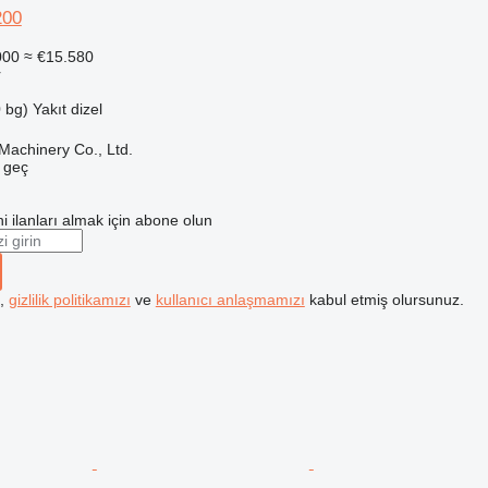
200
000
≈ €15.580
r
 bg)
Yakıt
dizel
achinery Co., Ltd.
e geç
i ilanları almak için abone olun
k,
gizlilik politikamızı
ve
kullanıcı anlaşmamızı
kabul etmiş olursunuz.