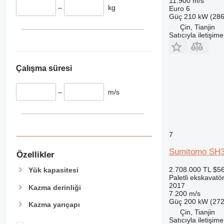
11.900 m/s
–
kg
Euro 6
Güç
210 kW (286
Çin, Tianjin
Satıcıyla iletişim
Çalışma süresi
–
m/s
7
Sumitomo SH
Özellikler
2.708.000 TL
$5
Yük kapasitesi
Paletli ekskavatö
2017
Kazma derinliği
7.200 m/s
Güç
200 kW (272
Kazma yarıçapı
Çin, Tianjin
Satıcıyla iletişim