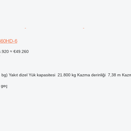
360HD-6
6.920
≈ €49.260
r
 bg)
Yakıt
dizel
Yük kapasitesi
21.800 kg
Kazma derinliği
7,38 m
Kazm
e geç