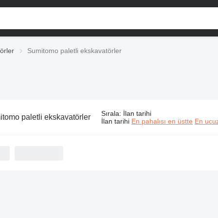
örler
Sumitomo paletli ekskavatörler
Sırala
:
İlan tarihi
tomo paletli ekskavatörler
İlan tarihi
En pahalısı en üstte
En ucuz