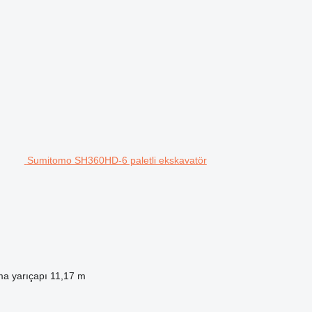
Sumitomo SH360HD-6 paletli ekskavatör
a yarıçapı
11,17 m