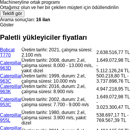
Machineryline ortak programı
Ortağımız olun ve her bir çekilen müşteri için ödüllendirilin
Teklifi gör
Arama sonuçları:
16 ilan
Göster
Paletli yükleyiciler fiyatları
Bobcat
Üretim tarihi: 2021, çalışma süresi:
2.638.516,77 TL
T770
2.100 m/s
Üretim tarihi: 2008, durum: 2.el,
1.649.072,98 TL
Caterpillar
çalışma süresi: 8.000 - 13.000 m/s,
-
963D
yakıt: dizel
5.112.126,24 TL
Caterpillar
Üretim tarihi: 1999, durum: 2.el,
500.218,80 TL -
963C
çalışma süresi: 10.000 m/s
3.737.898,76 TL
Caterpillar
Üretim tarihi: 2016, durum: 2.el,
4.947.218,95 TL
963K
çalışma süresi: 8.900 m/s
1.649.072,98 TL
Caterpillar
Üretim tarihi: 2002, durum: 2.el,
-
953C
çalışma süresi: 7.700 - 9.000 m/s
3.023.300,47 TL
Üretim tarihi: 1980, durum: 2.el,
Caterpillar
538.697,17 TL -
çalışma süresi: 3.900 m/s, yakıt:
955L
769.567,39 TL
dizel
Caterpillar