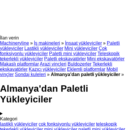
İlan verin
Machineryline
»
İş makineleri
»
İnşaat yükleyiciler
»
Paletli
yükleyiciler
Lastikli yükleyiciler
Mini yükleyiciler
Çok
fonksiyonlu yükleyiciler
Paletli mini yükleyiciler
Teleskopik
tekerlekli yükleyiciler
Paletli ekskavatörler
Mini ekskavatörler
Makaslı platformlar
Arazi vinçleri
Buldozerler
Tekerlekli
ekskavatörler
Kazıcı yükleyiciler
Eklemli platformlar
Mobil
vinçler
Sondaj kuleleri
»
Almanya'dan paletli yükleyiciler
»
Almanya'dan Paletli
Yükleyiciler
Kategori
lastikli yükleyiciler
çok fonksiyonlu yükleyiciler
teleskopik
tekerlekli yükleyiciler
mini yükleyiciler
paletli mini yükleyiciler