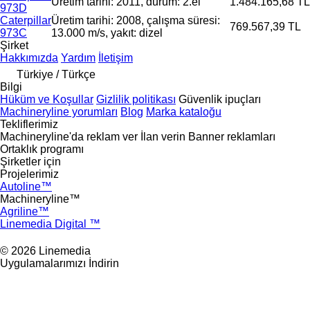
Üretim tarihi: 2011, durum: 2.el
1.484.165,68 TL
973D
Caterpillar
Üretim tarihi: 2008, çalışma süresi:
769.567,39 TL
973C
13.000 m/s, yakıt: dizel
Şirket
Hakkımızda
Yardım
İletişim
Türkiye / Türkçe
Bilgi
Hüküm ve Koşullar
Gizlilik politikası
Güvenlik ipuçları
Machineryline yorumları
Blog
Marka kataloğu
Tekliflerimiz
Machineryline'da reklam ver
İlan verin
Banner reklamları
Ortaklık programı
Şirketler için
Projelerimiz
Autoline™
Machineryline™
Agriline™
Linemedia Digital ™
© 2026 Linemedia
Uygulamalarımızı İndirin