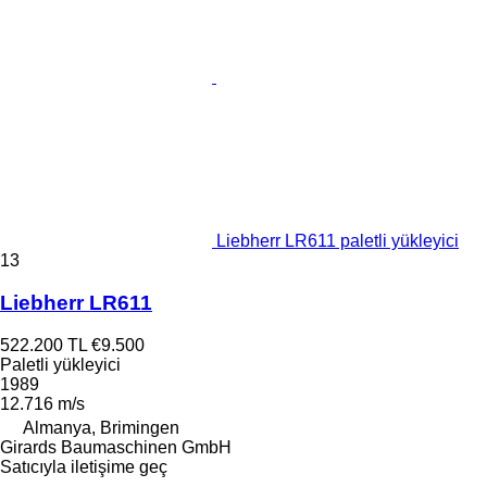
Liebherr LR611 paletli yükleyici
13
Liebherr LR611
522.200 TL
€9.500
Paletli yükleyici
1989
12.716 m/s
Almanya, Brimingen
Girards Baumaschinen GmbH
Satıcıyla iletişime geç