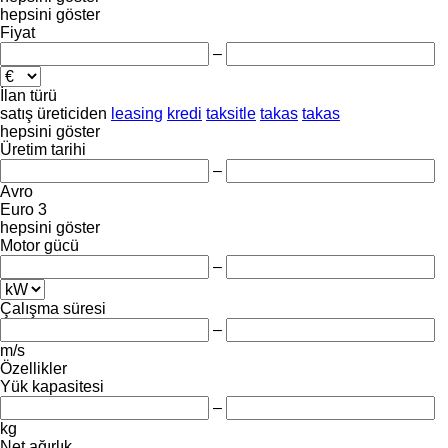
hepsini göster
Fiyat
–
İlan türü
satış
üreticiden
leasing
kredi
taksitle
takas
takas
hepsini göster
Üretim tarihi
–
Avro
Euro 3
hepsini göster
Motor gücü
–
Çalışma süresi
–
m/s
Özellikler
Yük kapasitesi
–
kg
Net ağırlık