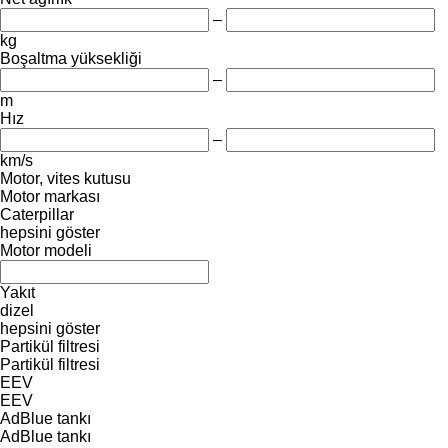
–
kg
Boşaltma yüksekliği
–
m
Hız
–
km/s
Motor, vites kutusu
Motor markası
Caterpillar
hepsini göster
Motor modeli
Yakıt
dizel
hepsini göster
Partikül filtresi
Partikül filtresi
EEV
EEV
AdBlue tankı
AdBlue tankı