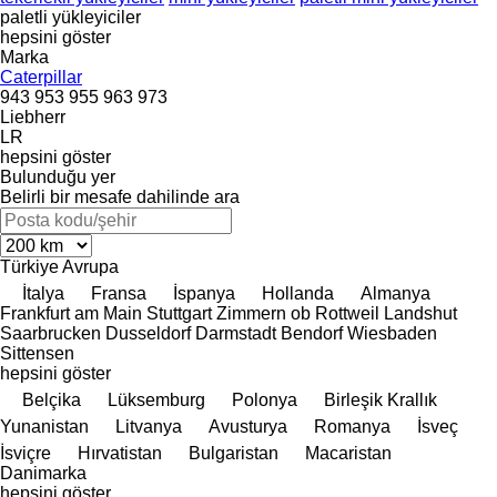
paletli yükleyiciler
hepsini göster
Marka
Caterpillar
943
953
955
963
973
Liebherr
LR
hepsini göster
Bulunduğu yer
Belirli bir mesafe dahilinde ara
Türkiye
Avrupa
İtalya
Fransa
İspanya
Hollanda
Almanya
Frankfurt am Main
Stuttgart
Zimmern ob Rottweil
Landshut
Saarbrucken
Dusseldorf
Darmstadt
Bendorf
Wiesbaden
Sittensen
hepsini göster
Belçika
Lüksemburg
Polonya
Birleşik Krallık
Yunanistan
Litvanya
Avusturya
Romanya
İsveç
İsviçre
Hırvatistan
Bulgaristan
Macaristan
Danimarka
hepsini göster