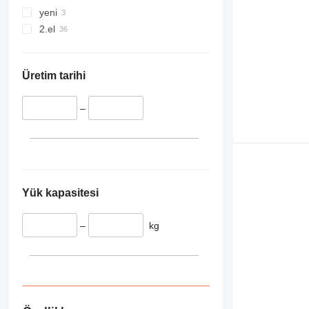
yeni
2.el
Üretim tarihi
–
Yük kapasitesi
–
kg