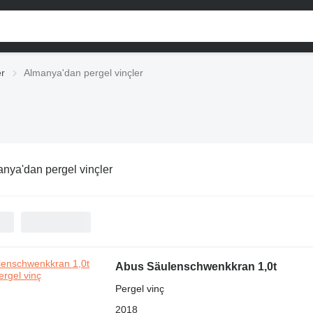
er
Almanya'dan pergel vinçler
nya'dan pergel vinçler
Abus Säulenschwenkkran 1,0t
Pergel vinç
2018