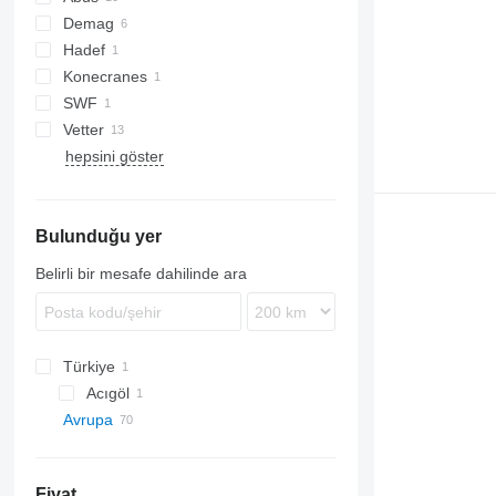
Demag
Hadef
Konecranes
SWF
Vetter
hepsini göster
PS
Bulunduğu yer
Belirli bir mesafe dahilinde ara
Türkiye
Acıgöl
Avrupa
Almanya
Oldenburg
Belçika
Fiyat