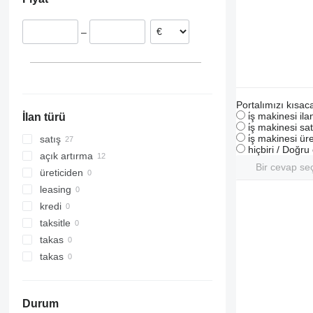
Paderborn
İtalya
Stuttgart
İsveç
–
Rinteln
Hollanda
Laichingen
Macaristan
Büdelsdorf
Portekiz
Berlin
Polonya
hepsini göster
Straubenhardt
Portalımızı kısac
i̇ş makinesi il
İlan türü
hepsini göster
i̇ş makinesi sat
i̇ş makinesi üre
satış
hiçbiri / Doğr
açık artırma
Bir cevap se
üreticiden
leasing
kredi
taksitle
takas
takas
Durum