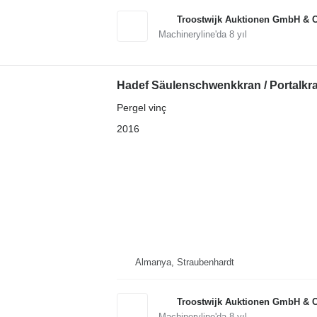
Troostwijk Auktionen GmbH & 
Machineryline'da
8
yıl
Hadef Säulenschwenkkran / Portalkr
Pergel vinç
2016
Almanya, Straubenhardt
Troostwijk Auktionen GmbH & 
Machineryline'da
8
yıl