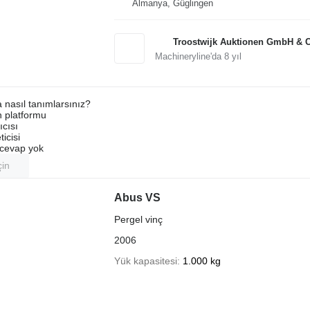
Almanya, Güglingen
Troostwijk Auktionen GmbH & 
Machineryline'da
8
yıl
a nasıl tanımlarsınız?
an platformu
ıcısı
ticisi
u cevap yok
çin
Abus VS
Pergel vinç
2006
Yük kapasitesi
1.000 kg