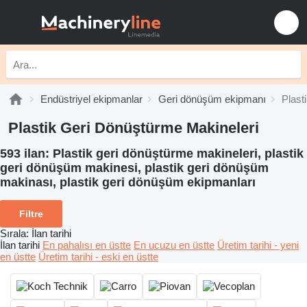
Endüstriyel ekipmanlar
Geri dönüşüm ekipmanı
Plast
Plastik Geri Dönüştürme Makineleri
593 ilan:
Plastik geri dönüştürme makineleri, plastik
geri dönüşüm makinesi, plastik geri dönüşüm
makinası, plastik geri dönüşüm ekipmanları
Filtre
Sırala
:
İlan tarihi
İlan tarihi
En pahalısı en üstte
En ucuzu en üstte
Üretim tarihi - yeni
en üstte
Üretim tarihi - eski en üstte