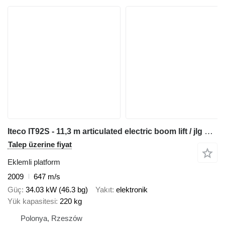
Iteco IT92S - 11,3 m articulated electric boom lift / jlg genie haulot
Talep üzerine fiyat
Eklemli platform
2009
647 m/s
Güç
34.03 kW (46.3 bg)
Yakıt
elektronik
Yük kapasitesi
220 kg
Polonya, Rzeszów