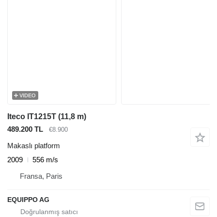
VIDEO
Iteco IT1215T (11,8 m)
489.200 TL
€8.900
Makaslı platform
2009
556 m/s
Fransa, Paris
EQUIPPO AG