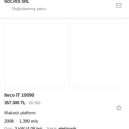
NOLVES SRL
Iteco IT 10090
357.300 TL
€6.500
Makaslı platform
2008
1.390 m/s
Güç
3 kW (4.08 bg)
Yakıt
elektronik