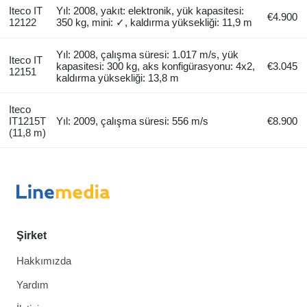
Iteco IT
Yıl: 2008, yakıt: elektronik, yük kapasitesi:
€4.900
12122
350 kg, mini: ✓, kaldırma yüksekliği: 11,9 m
Yıl: 2008, çalışma süresi: 1.017 m/s, yük
Iteco IT
kapasitesi: 300 kg, aks konfigürasyonu: 4x2,
€3.045
12151
kaldırma yüksekliği: 13,8 m
Iteco
IT1215T
Yıl: 2009, çalışma süresi: 556 m/s
€8.900
(11,8 m)
Şirket
Hakkımızda
Yardım