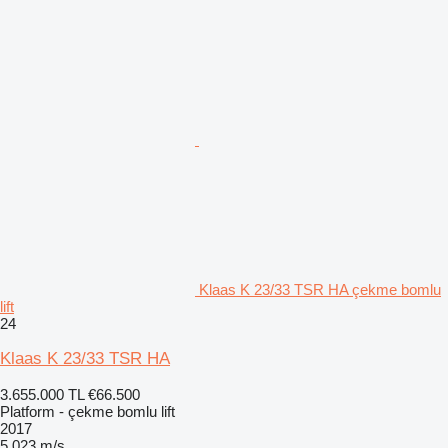
Klaas K 23/33 TSR HA çekme bomlu
lift
24
Klaas K 23/33 TSR HA
3.655.000 TL
€66.500
Platform - çekme bomlu lift
2017
5.023 m/s