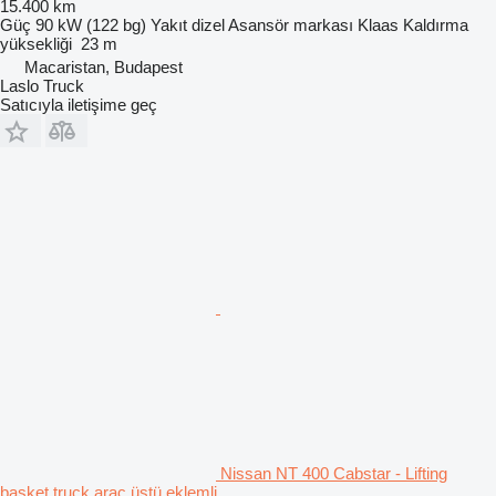
15.400 km
Güç
90 kW (122 bg)
Yakıt
dizel
Asansör markası
Klaas
Kaldırma
yüksekliği
23 m
Macaristan, Budapest
Laslo Truck
Satıcıyla iletişime geç
Nissan NT 400 Cabstar - Lifting
basket truck araç üstü eklemli