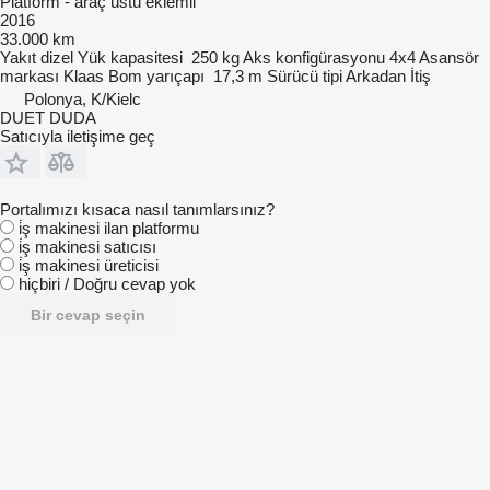
Platform - araç üstü eklemli
2016
33.000 km
Yakıt
dizel
Yük kapasitesi
250 kg
Aks konfigürasyonu
4x4
Asansör
markası
Klaas
Bom yarıçapı
17,3 m
Sürücü tipi
Arkadan İtiş
Polonya, K/Kielc
DUET DUDA
Satıcıyla iletişime geç
Portalımızı kısaca nasıl tanımlarsınız?
i̇ş makinesi ilan platformu
i̇ş makinesi satıcısı
i̇ş makinesi üreticisi
hiçbiri / Doğru cevap yok
Bir cevap seçin