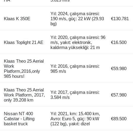
Yıl: 2024, çalışma süresi:
Klaas K 350E
190 m/s, güç: 22 kW (29.93
€130.781
bg)
Yıl: 2020, çalışma süresi: 96
Klaas Toplight 21 AE
m/s, yakıt: elektronik,
€16.500
kaldırma yüksekliği: 21 m
Klaas Theo 25 Aerial
Work
Yıl: 2016, çalışma süresi:
€59.980
Platform,2016,only
985 m/s
985 hours!
Klaas Theo 25 Aerial
Yıl: 2017, çalışma süresi:
Work Platform, 2017,
€57.980
3.584 m/s
only 39.208 km
Nissan NT 400
Yıl: 2021, km: 15.400 km,
Cabstar - Lifting
Avro: Euro 5, güç: 90 kW
€89.500
basket truck
(122 bg), yakıt: dizel