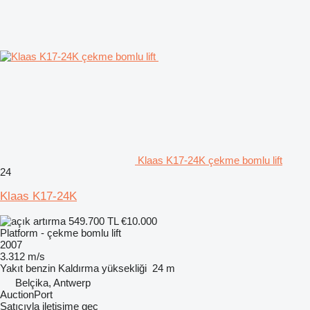
Klaas K17-24K çekme bomlu lift
24
Klaas K17-24K
549.700 TL
€10.000
Platform - çekme bomlu lift
2007
3.312 m/s
Yakıt
benzin
Kaldırma yüksekliği
24 m
Belçika, Antwerp
AuctionPort
Satıcıyla iletişime geç