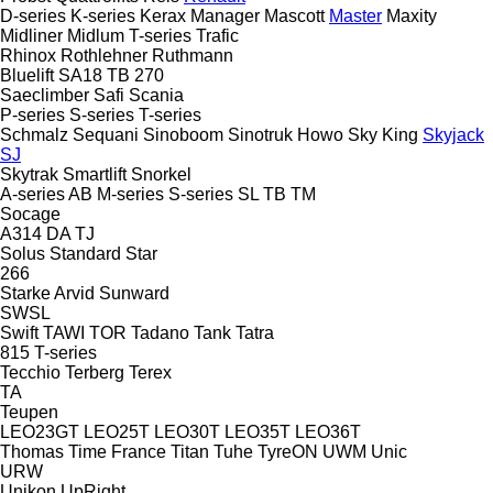
D-series
K-series
Kerax
Manager
Mascott
Master
Maxity
Midliner
Midlum
T-series
Trafic
Rhinox
Rothlehner
Ruthmann
Bluelift SA18
TB 270
Saeclimber
Safi
Scania
P-series
S-series
T-series
Schmalz
Sequani
Sinoboom
Sinotruk Howo
Sky King
Skyjack
SJ
Skytrak
Smartlift
Snorkel
A-series
AB
M-series
S-series
SL
TB
TM
Socage
A314
DA
TJ
Solus
Standard
Star
266
Starke Arvid
Sunward
SWSL
Swift
TAWI
TOR
Tadano
Tank
Tatra
815
T-series
Tecchio
Terberg
Terex
TA
Teupen
LEO23GT
LEO25T
LEO30T
LEO35T
LEO36T
Thomas
Time France
Titan
Tuhe
TyreON
UWM
Unic
URW
Unikon
UpRight