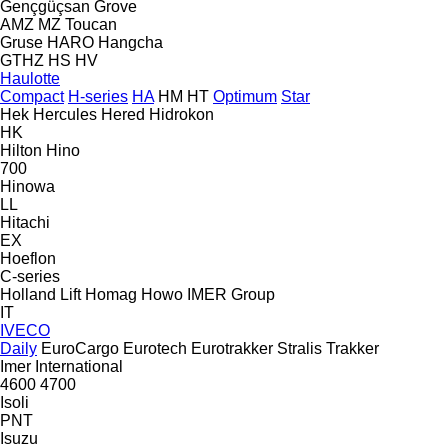
Gençgüçsan
Grove
AMZ
MZ
Toucan
Gruse
HARO
Hangcha
GTHZ
HS
HV
Haulotte
Compact
H-series
HA
HM
HT
Optimum
Star
Hek
Hercules
Hered
Hidrokon
HK
Hilton
Hino
700
Hinowa
LL
Hitachi
EX
Hoeflon
C-series
Holland Lift
Homag
Howo
IMER Group
IT
IVECO
Daily
EuroCargo
Eurotech
Eurotrakker
Stralis
Trakker
Imer
International
4600
4700
Isoli
PNT
Isuzu