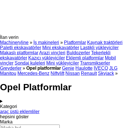
İlan verin
Machineryline
»
İş makineleri
»
Platformlar
Kaynak traktörleri
Paletli ekskavatörler
Mini ekskavatörler
Lastikli yükleyiciler
Makaslı platformlar
Arazi vinçleri
Buldozerler
Tekerlekli
ekskavatörler
Kazıcı yükleyiciler
Eklemli platformlar
Mobil
vinçler
Sondaj kuleleri
Mini yükleyiciler
Transmikserler
Greyderler
»
Opel platformlar
Genie
Haulotte
IVECO
JLG
Manitou
Mercedes-Benz
Niftylift
Nissan
Renault
Skyjack
»
Opel Platformlar
Kategori
araç üstü eklemliler
hepsini göster
Marka