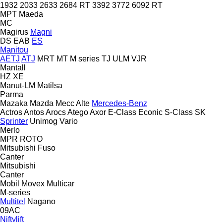
1932
2033
2633
2684 RT
3392
3772
6092 RT
MPT
Maeda
MC
Magirus
Magni
DS
EAB
ES
Manitou
AETJ
ATJ
MRT
MT
M series
TJ
ULM
VJR
Mantall
HZ
XE
Manut-LM
Matilsa
Parma
Mazaka
Mazda
Mecc Alte
Mercedes-Benz
Actros
Antos
Arocs
Atego
Axor
E-Class
Econic
S-Class
SK
Sprinter
Unimog
Vario
Merlo
MPR
ROTO
Mitsubishi Fuso
Canter
Mitsubishi
Canter
Mobil
Movex
Multicar
M-series
Multitel
Nagano
09AC
Niftylift