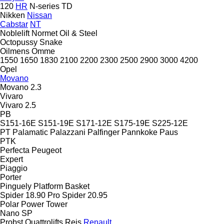
120
HR
N-series
TD
Nikken
Nissan
Cabstar
NT
Noblelift
Normet
Oil & Steel
Octopussy
Snake
Oilmens
Omme
1550
1650
1830
2100
2200
2300
2500
2900
3000
4200
Opel
Movano
Movano 2.3
Vivaro
Vivaro 2.5
PB
S151-16E
S151-19E
S171-12E
S175-19E
S225-12E
PT
Palamatic
Palazzani
Palfinger
Pannkoke
Paus
PTK
Perfecta
Peugeot
Expert
Piaggio
Porter
Pinguely
Platform Basket
Spider 18.90 Pro
Spider 20.95
Polar
Power Tower
Nano SP
Probst
Quattrolifts
Reis
Renault