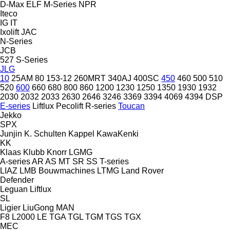
D-Max
ELF
M-Series
NPR
Iteco
IG
IT
Ixolift
JAC
N-Series
JCB
527
S-Series
JLG
10
25AM
80
153-12
260MRT
340AJ
400SC
450
460
500
510
520
600
660
680
800
860
1200
1230
1250
1350
1930
1932
2030
2032
2033
2630
2646
3246
3369
3394
4069
4394
DSP
E-series
Liftlux
Pecolift
R-series
Toucan
Jekko
SPX
Junjin
K. Schulten
Kappel
KawaKenki
KK
Klaas
Klubb
Knorr
LGMG
A-series
AR
AS
MT
SR
SS
T-series
LIAZ
LMB Bouwmachines
LTMG
Land Rover
Defender
Leguan
Liftlux
SL
Ligier
LiuGong
MAN
F8
L2000
LE
TGA
TGL
TGM
TGS
TGX
MEC