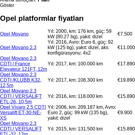
Göster
Opel platformlar fiyatları
Yıl: 2000, km: 176 km, güç: 59
Opel Movano
€7.500
kW (80.27 bg), yakıt: dizel
Yıl: 2016, Avro: Euro 6, güç: 92
Opel Movano 2.3
kW (125 bg), yakıt: dizel, aks
€11.000
konfigürasyonu: 4x2
Opel Movano 2.3
CDTI / France
Yıl: 2017, km: 100.000 km
€17.890
Elevateur 121FT, 12m
Opel Movano 2.3
CDTI /KLUBB K32,
Yıl: 2017, km: 108.300 km
€19.890
12,5m
Opel Movano 2.3
CDTI / VERSALIFT
Yıl: 2016, km: 118.000 km
€15.890
ETL-26, 10,5m
Opel Vivaro 2.5 CDTI
Yıl: 2006, km: 209.187 km, Avro:
Versalift ET-30-NE-
Euro 2, güç: 99 kW (135 bg),
€9.900
XS
yakıt: dizel
Opel Movano 2.3
CDTI / VERSALIFT
Yıl: 2015, km: 131.500 km
€15.890
ETL-32, 12m