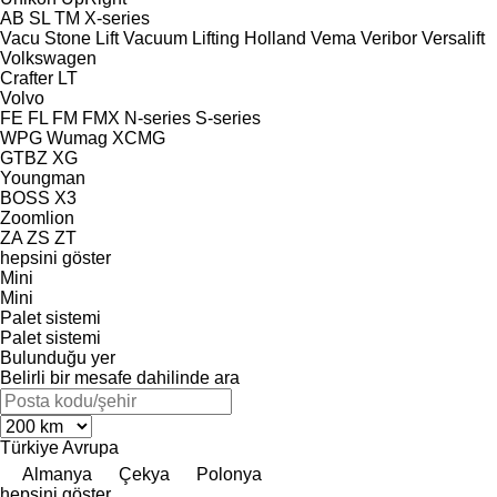
AB
SL
TM
X-series
Vacu Stone Lift
Vacuum Lifting Holland
Vema
Veribor
Versalift
Volkswagen
Crafter
LT
Volvo
FE
FL
FM
FMX
N-series
S-series
WPG
Wumag
XCMG
GTBZ
XG
Youngman
BOSS X3
Zoomlion
ZA
ZS
ZT
hepsini göster
Mini
Mini
Palet sistemi
Palet sistemi
Bulunduğu yer
Belirli bir mesafe dahilinde ara
Türkiye
Avrupa
Almanya
Çekya
Polonya
hepsini göster