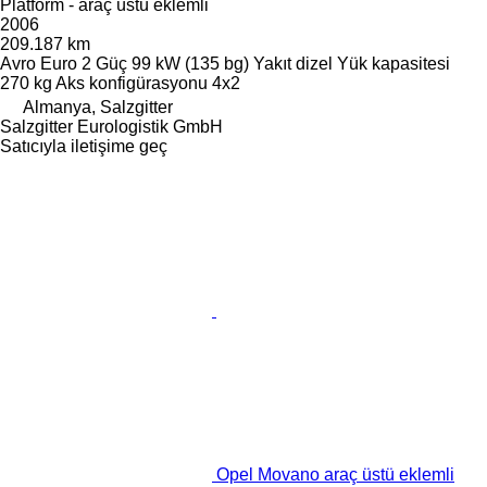
Platform - araç üstü eklemli
2006
209.187 km
Avro
Euro 2
Güç
99 kW (135 bg)
Yakıt
dizel
Yük kapasitesi
270 kg
Aks konfigürasyonu
4x2
Almanya, Salzgitter
Salzgitter Eurologistik GmbH
Satıcıyla iletişime geç
Opel Movano araç üstü eklemli