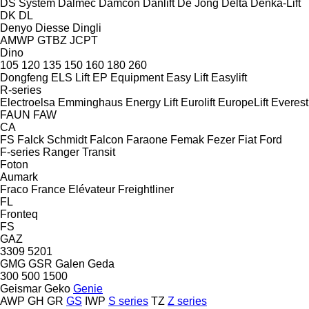
DS System
Dalmec
Damcon
Danlift
De Jong
Delta
Denka-Lift
DK
DL
Denyo
Diesse
Dingli
AMWP
GTBZ
JCPT
Dino
105
120
135
150
160
180
260
Dongfeng
ELS Lift
EP Equipment
Easy Lift
Easylift
R-series
Electroelsa
Emminghaus
Energy Lift
Eurolift
EuropeLift
Everest
FAUN
FAW
CA
FS
Falck Schmidt
Falcon
Faraone
Femak
Fezer
Fiat
Ford
F-series
Ranger
Transit
Foton
Aumark
Fraco
France Elévateur
Freightliner
FL
Fronteq
FS
GAZ
3309
5201
GMG
GSR
Galen
Geda
300
500
1500
Geismar
Geko
Genie
AWP
GH
GR
GS
IWP
S series
TZ
Z series