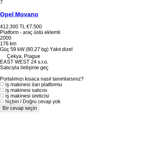
7
Opel Movano
412.300 TL
€7.500
Platform - araç üstü eklemli
2000
176 km
Güç
59 kW (80.27 bg)
Yakıt
dizel
Çekya, Prague
EAST WEST 24 s.r.o.
Satıcıyla iletişime geç
Portalımızı kısaca nasıl tanımlarsınız?
i̇ş makinesi ilan platformu
i̇ş makinesi satıcısı
i̇ş makinesi üreticisi
hiçbiri / Doğru cevap yok
Bir cevap seçin