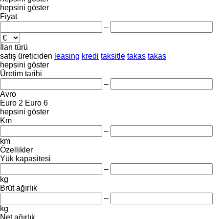
hepsini göster
Fiyat
–
İlan türü
satış
üreticiden
leasing
kredi
taksitle
takas
takas
hepsini göster
Üretim tarihi
–
Avro
Euro 2
Euro 6
hepsini göster
Km
–
km
Özellikler
Yük kapasitesi
–
kg
Brüt ağırlık
–
kg
Net ağırlık