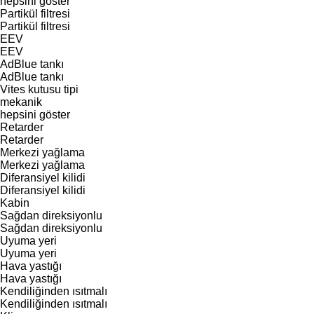
hepsini göster
Partikül filtresi
Partikül filtresi
EEV
EEV
AdBlue tankı
AdBlue tankı
Vites kutusu tipi
mekanik
hepsini göster
Retarder
Retarder
Merkezi yağlama
Merkezi yağlama
Diferansiyel kilidi
Diferansiyel kilidi
Kabin
Sağdan direksiyonlu
Sağdan direksiyonlu
Uyuma yeri
Uyuma yeri
Hava yastığı
Hava yastığı
Kendiliğinden ısıtmalı
Kendiliğinden ısıtmalı