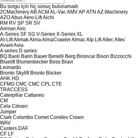
Bu sorgu için hiç sonuç bulunamadı
2CMachinery
AB
ACM
AL-Vac
AMV
AP
ATN
AZ-Machinery
AZO
Abus
Aero-Lift
Aichi
RM
RV
SP
SR
SV
Airman
Airo
A-Series
SF
SG
V-Series
X-Series
XL
Al-Lift
Alimak
Alma
AlmaCrawler
Almac
Alp Lift
Altec
Altec
Avant
Avia
A series
D series
BQ
Baoli
Barin
Bauer
Benelli
Berg
Bironcar
Bison
Bizzocchi
Bluelift
Blumenbecker
Boss
Bravi
Leonardo
Bronto Skylift
Bronto
Böcker
AHK
HD
CFMG
CMC
CMC
CPL
CTE
TRACCESS
Caterpillar
Cattaneo
CM
Cela
Citroen
Jumper
Clark
Colombo
Comet
Comilev
Crown
WAV
Custers
DAF
CF
LF