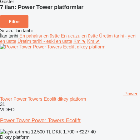
Göster
7 ilan:
Power Tower platformlar
Filtre
Sırala
:
İlan tarihi
İlan tarihi
En pahalısı en üstte
En ucuzu en üstte
Üretim tarihi - yeni
en üstte
Üretim tarihi - eski en üstte
Km ⬊
Km ⬈
Power
Tower Power Towers Ecolift dikey platform
31
VIDEO
Power Tower Power Towers Ecolift
12.500 TL
DKK 1.700
≈ €227,40
Dikey platform