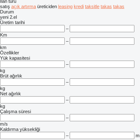
İlan türü
satış
açık artırma
üreticiden
leasing
kredi
taksitle
takas
takas
Durum
yeni
2.el
Üretim tarihi
–
Km
–
km
Özellikler
Yük kapasitesi
–
kg
Brüt ağırlık
–
kg
Net ağırlık
–
kg
Çalışma süresi
–
m/s
Kaldırma yüksekliği
–
m