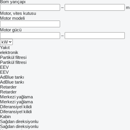
Bom yarıçapı
–
m
Motor, vites kutusu
Motor modeli
Motor gücü
–
Yakıt
elektronik
Partikül filtresi
Partikül filtresi
EEV
EEV
AdBlue tankı
AdBlue tankı
Retarder
Retarder
Merkezi yağlama
Merkezi yağlama
Diferansiyel kilidi
Diferansiyel kilidi
Kabin
Sağdan direksiyonlu
Sağdan direksiyonlu