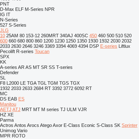
PNT
D-Max
ELF
M-Series
NPR
IG
IT
N-Series
527
S-Series
JLG
10
25AM
80
153-12
260MRT
340AJ
400SC
450
460
500
510
520
600
660
680
800
860
1200
1230
1250
1350
1930
1932
2030
2032
2033
2630
2646
3246
3369
3394
4069
4394
DSP
E-series
Liftlux
Pecolift
R-series
Toucan
SPX
KK
A-series
AR
AS
MT
SR
SS
T-series
Defender
SL
F8
L2000
LE
TGA
TGL
TGM
TGS
TGX
1932
2033
2633
2684 RT
3392
3772
6092 RT
MC
DS
EAB
ES
Manitou
AETJ
ATJ
MRT
MT
M series
TJ
ULM
VJR
HZ
XE
Parma
Actros
Antos
Arocs
Atego
Axor
E-Class
Econic
S-Class
SK
Sprinter
Unimog
Vario
MPR
ROTO