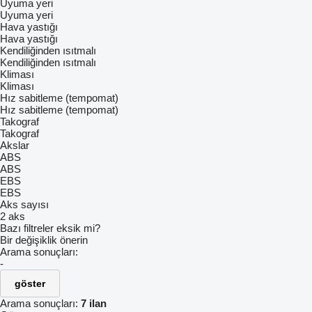
Uyuma yeri
Uyuma yeri
Hava yastığı
Hava yastığı
Kendiliğinden ısıtmalı
Kendiliğinden ısıtmalı
Kliması
Kliması
Hız sabitleme (tempomat)
Hız sabitleme (tempomat)
Takograf
Takograf
Akslar
ABS
ABS
EBS
EBS
Aks sayısı
2 aks
Bazı filtreler eksik mi?
Bir değişiklik önerin
Arama sonuçları:
-
göster
Arama sonuçları:
7 ilan