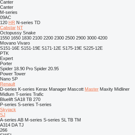
Canter
Canter
M-series
09AC
120
HR
N-series
TD
Cabstar
NT
Octopussy
Snake
1550
1650
1830
2100
2200
2300
2500
2900
3000
4200
Movano
Vivaro
S151-16E
S151-19E
S171-12E
S175-19E
S225-12E
PTK
Expert
Porter
Spider 18.90 Pro
Spider 20.95
Power Tower
Nano SP
Renault
D-series
K-series
Kerax
Manager
Mascott
Master
Maxity
Midliner
Midlum
T-series
Trafic
Bluelift SA18
TB 270
P-series
S-series
T-series
Skyjack
SJ
A-series
AB
M-series
S-series
SL
TB
TM
A314
DA
TJ
266