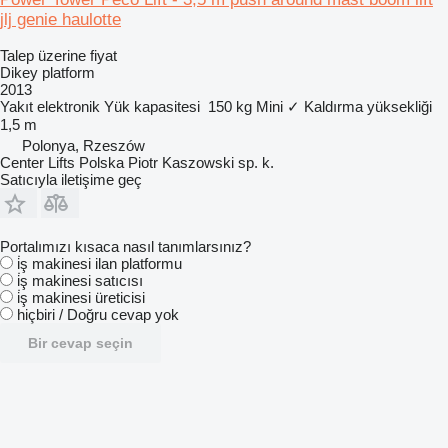
jlj genie haulotte
Talep üzerine fiyat
Dikey platform
2013
Yakıt
elektronik
Yük kapasitesi
150 kg
Mini
✓
Kaldırma yüksekliği
1,5 m
Polonya, Rzeszów
Center Lifts Polska Piotr Kaszowski sp. k.
Satıcıyla iletişime geç
Portalımızı kısaca nasıl tanımlarsınız?
i̇ş makinesi ilan platformu
i̇ş makinesi satıcısı
i̇ş makinesi üreticisi
hiçbiri / Doğru cevap yok
Bir cevap seçin