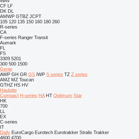
WAV
CF
LF
DK
DL
AMWP
GTBZ
JCPT
105
120
135
150
160
180
260
R-series
CA
F-series
Ranger
Transit
Aumark
FL
FS
3309
5201
300
500
1500
Genie
AWP
GH
GR
GS
IWP
S series
TZ
Z series
AMZ
MZ
Toucan
GTHZ
HS
HV
Haulotte
Compact
H-series
HA
HT
Optimum
Star
HK
700
LL
EX
C-series
IT
Daily
EuroCargo
Eurotech
Eurotrakker
Stralis
Trakker
4600
4700