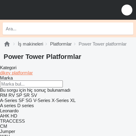
İş makineleri
Platformlar
Power Tower platformlar
Power Tower Platformlar
Kategori
dikey platformlar
Marka
Bu sorgu için hiç sonuç bulunamadı
RM
RV
SP
SR
SV
A-Series
SF
SG
V-Series
X-Series
XL
A series
D series
Leonardo
AHK
HD
TRACCESS
CM
Jumper