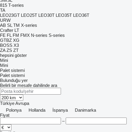
SWSL
815
T-series
TA
LEO23GT
LEO25T
LEO30T
LEO35T
LEO36T
URW
AB
SL
TM
X-series
Crafter
LT
FE
FL
FM
FMX
N-series
S-series
GTBZ
XG
BOSS X3
ZA
ZS
ZT
hepsini göster
Mini
Mini
Palet sistemi
Palet sistemi
Bulunduğu yer
Belirli bir mesafe dahilinde ara
Türkiye
Avrupa
Polonya
Hollanda
İspanya
Danimarka
Fiyat
–