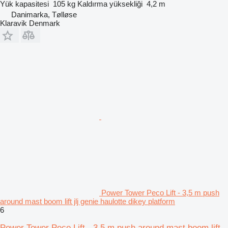
Yük kapasitesi
105 kg
Kaldırma yüksekliği
4,2 m
Danimarka, Tølløse
Klaravik Denmark
Power Tower Peco Lift - 3,5 m push
around mast boom lift jlj genie haulotte dikey platform
6
Power Tower Peco Lift - 3,5 m push around mast boom lift