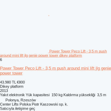
Power Tower Peco Lift - 3,5 m push
around mini lift jlg genie power tower dikey platform
6
Power Tower Peco Lift - 3,5 m push around mini lift jlg genie
power tower
43.980 TL
€800
Dikey platform
2013
Yakıt
elektronik
Yük kapasitesi
150 kg
Kaldırma yüksekliği
3,5 m
Polonya, Rzeszów
Center Lifts Polska Piotr Kaszowski sp. k.
Satıcıyla iletişime geç