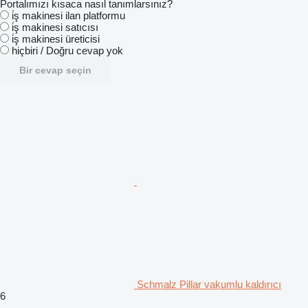
Portalımızı kısaca nasıl tanımlarsınız?
i̇ş makinesi ilan platformu
i̇ş makinesi satıcısı
i̇ş makinesi üreticisi
hiçbiri / Doğru cevap yok
Bir cevap seçin
Schmalz Pillar vakumlu kaldırıcı
6