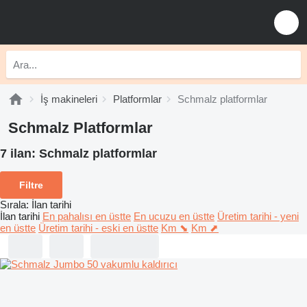
İş makineleri
Platformlar
Schmalz platformlar
Schmalz Platformlar
7 ilan:
Schmalz platformlar
Filtre
Sırala
:
İlan tarihi
İlan tarihi
En pahalısı en üstte
En ucuzu en üstte
Üretim tarihi - yeni
en üstte
Üretim tarihi - eski en üstte
Km ⬊
Km ⬈