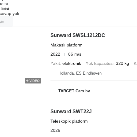
ıcısı
ticisi
u cevap yok
çin
Sunward SWSL1212DC
Makaslı platform
2022
86 m/s
Yakıt
elektronik
Yük kapasitesi
320 kg
K
Hollanda, ES Eindhoven
VIDEO
TARGET Cars bv
Sunward SWT22J
Teleskopik platform
2026