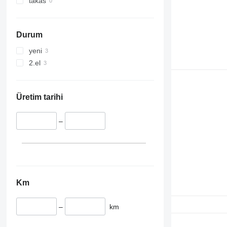
takas
E-series
Liftlux
Pecolift
Durum
R-series
Toucan
yeni
2.el
Üretim tarihi
–
Km
–
km