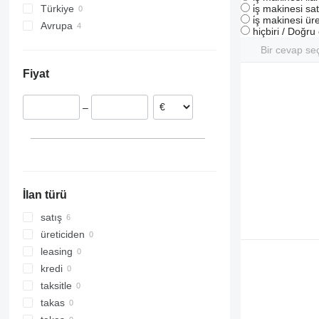
i̇ş makinesi sat
Türkiye
860
i̇ş makinesi üre
Avrupa
1200
hiçbiri / Doğr
Hollanda
1230
Bir cevap se
Polonya
1250
Fiyat
1350
1930
–
1932
2030
2032
2033
2630
İlan türü
2646
satış
3246
üreticiden
3369
leasing
3394
kredi
4069
taksitle
4394
takas
DSP