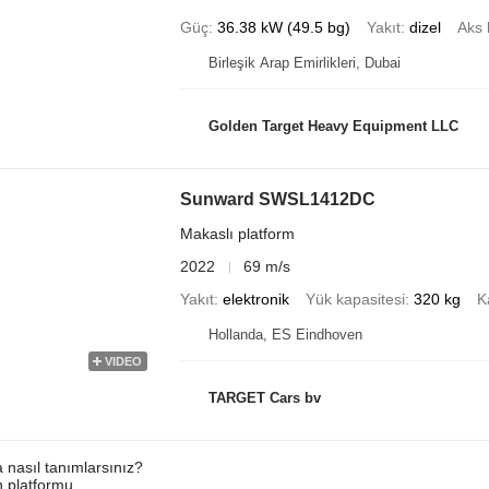
Güç
36.38 kW (49.5 bg)
Yakıt
dizel
Aks 
Birleşik Arap Emirlikleri, Dubai
Golden Target Heavy Equipment LLC
Sunward SWSL1412DC
Makaslı platform
2022
69 m/s
Yakıt
elektronik
Yük kapasitesi
320 kg
K
Hollanda, ES Eindhoven
VIDEO
TARGET Cars bv
a nasıl tanımlarsınız?
an platformu