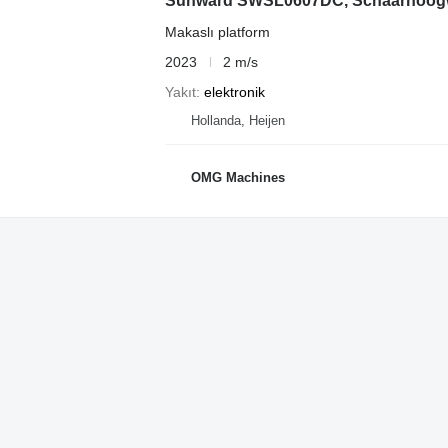
Sunward SWSL0607DC, Schaarhoogwe
Makaslı platform
2023
2 m/s
Yakıt
elektronik
Hollanda, Heijen
OMG Machines