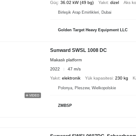
Güç
36.02 kW (49 bg)
Yakıt
dizel
Aks k
Birleşik Arap Emirlikleri, Dubai
Golden Target Heavy Equipment LLC
Sunward SWSL 1008 DC
Makaslı platform
2022
47 m/s
Yakıt
elektronik
Yük kapasitesi
230 kg
K
Polonya, Pleszew, Wielkopolskie
VIDEO
ZMBSP