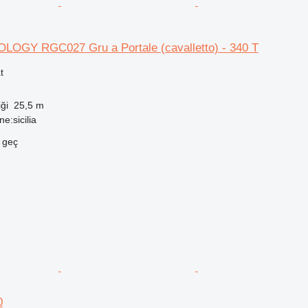
LOGY RGC027 Gru a Portale (cavalletto) - 340 T
t
ği
25,5 m
ne:sicilia
e geç
0