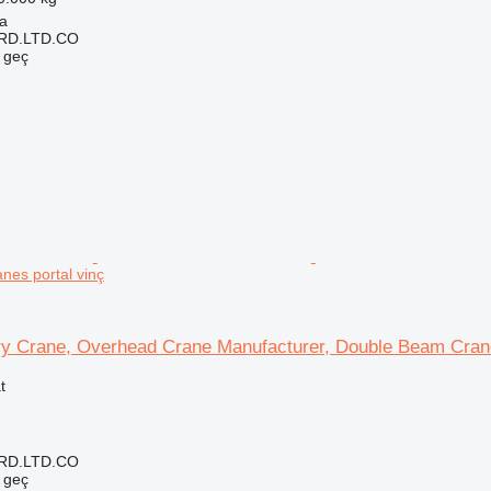
ya
RD.LTD.CO
e geç
es portal vinç
y Crane, Overhead Crane Manufacturer, Double Beam Cra
t
RD.LTD.CO
e geç