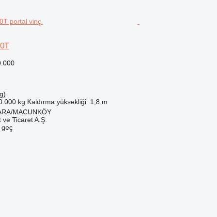
20T
0.000
g)
0.000 kg
Kaldırma yüksekliği
1,8 m
NKARA/MACUNKÖY
 ve Ticaret A.Ş.
e geç