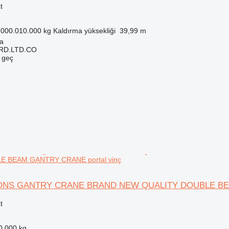
t
.000.010.000 kg
Kaldırma yüksekliği
39,99 m
ya
RD.LTD.CO
e geç
E BEAM GANTRY CRANE portal vinç
 TONS GANTRY CRANE BRAND NEW QUALITY DOUBLE B
t
0.000 kg