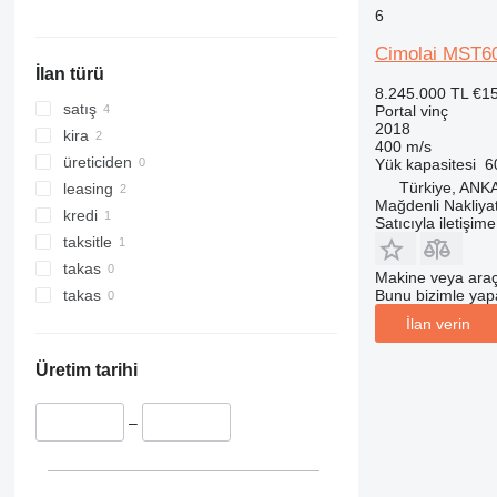
6
Cimolai MST6
İlan türü
8.245.000 TL
€1
satış
Portal vinç
2018
kira
400 m/s
üreticiden
Yük kapasitesi
6
Türkiye, A
leasing
Mağdenli Nakliyat
kredi
Satıcıyla iletişim
taksitle
takas
Makine veya araç
Bunu bizimle yapab
takas
İlan verin
Üretim tarihi
–