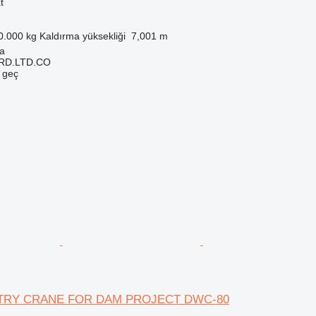
t
0.000 kg
Kaldırma yüksekliği
7,001 m
ya
RD.LTD.CO
e geç
NTRY CRANE FOR DAM PROJECT DWC-80