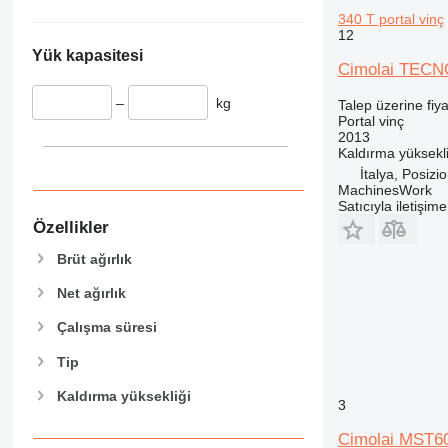
340 T portal vinç
12
Yük kapasitesi
Cimolai TECNO
–
kg
Talep üzerine fiya
Portal vinç
2013
Kaldırma yüksekli
İtalya, Posizio
MachinesWork
Satıcıyla iletişim
Özellikler
Brüt ağırlık
Net ağırlık
Çalışma süresi
Tip
Kaldırma yüksekliği
3
Cimolai MST6