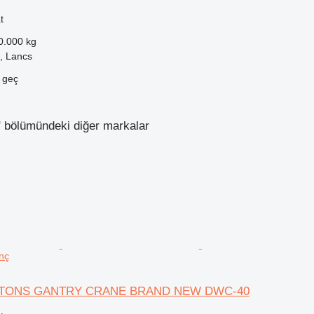
t
0.000 kg
k, Lancs
e geç
r" bölümündeki diğer markalar
nç
0 TONS GANTRY CRANE BRAND NEW DWC-40