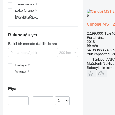
Konecranes
Zoke Crane
5
hepsini göster
Cimolai MST 
2.199.000 TL
€4
Bulunduğu yer
Portal vinç
2018
Belirli bir mesafe dahilinde ara
99 m/s
54.98 kW (74.8 b
Yük kapasitesi
2
Türkiye, A
Mağdenli Nakliyat
Türkiye
Satıcıyla iletişim
Avrupa
İtalya
Birleşik Krallık
Fiyat
–