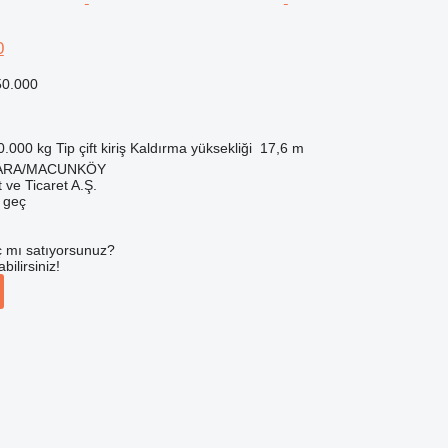
0
50.000
0.000 kg
Tip
çift kiriş
Kaldırma yüksekliği
17,6 m
NKARA/MACUNKÖY
 ve Ticaret A.Ş.
e geç
 mı satıyorsunuz?
ilirsiniz!