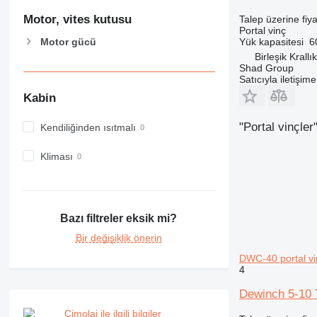
Motor, vites kutusu
Talep üzerine fiya
Portal vinç
Motor gücü
Yük kapasitesi
6
Birleşik Krallı
Shad Group
Satıcıyla iletişim
Kabin
"Portal vinçle
Kendiliğinden ısıtmalı
Kliması
Bazı filtreler eksik mi?
Bir değişiklik önerin
DWC-40 portal vi
4
Dewinch 5-1
Cimolai ile ilgili bilgiler