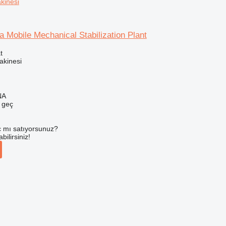
kinesi
 Mobile Mechanical Stabilization Plant
t
akinesi
NA
e geç
 mı satıyorsunuz?
ilirsiniz!