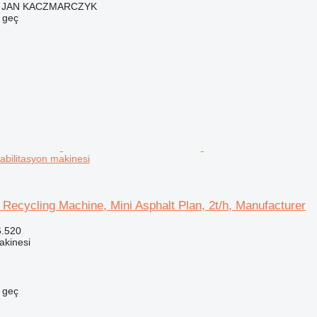
Y JAN KACZMARCZYK
e geç
abilitasyon makinesi
Recycling Machine, Mini Asphalt Plan, 2t/h, Manufacturer
6.520
akinesi
e geç