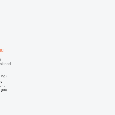
40I
t
akinesi
 bg)
ps
ent
e geç