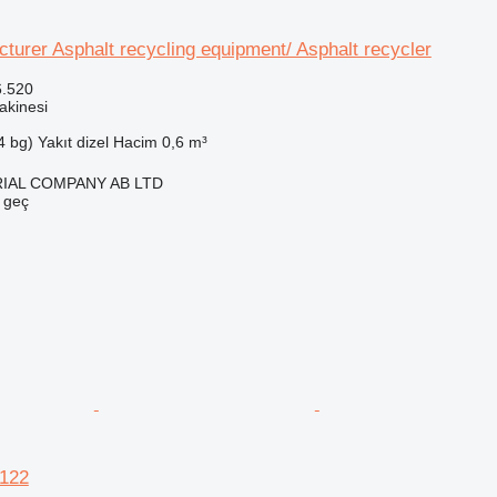
urer Asphalt recycling equipment/ Asphalt recycler
6.520
akinesi
4 bg)
Yakıt
dizel
Hacim
0,6 m³
IAL COMPANY AB LTD
e geç
122