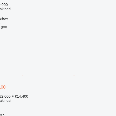
0.000
akinesi
artów
Ź
e geç
00
62.000
≈ €14.400
akinesi
usk