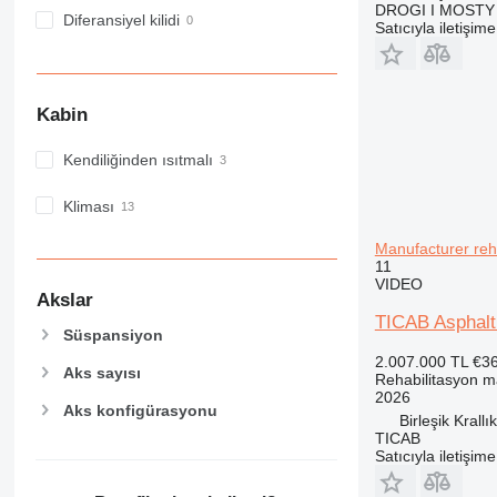
DROGI I MOST
Diferansiyel kilidi
Satıcıyla iletişim
Kabin
Kendiliğinden ısıtmalı
Kliması
Manufacturer reh
11
VIDEO
Akslar
TICAB Asphalt 
Süspansiyon
2.007.000 TL
€3
Aks sayısı
Rehabilitasyon m
2026
Aks konfigürasyonu
Birleşik Krallık
TICAB
Satıcıyla iletişim