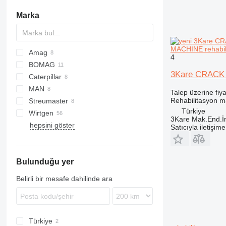
Marka
MACHINE rehabil
Amag
4
BOMAG
3Kare CRACK
Caterpillar
MPH
MAN
RM
Talep üzerine fiya
Rehabilitasyon m
Streumaster
TGS
8727
Arocs
T-series
Türkiye
Wirtgen
3Kare Mak.End.İn
hepsini göster
KMA
Satıcıyla iletişim
SW
WR
Bulunduğu yer
WS
Belirli bir mesafe dahilinde ara
Türkiye