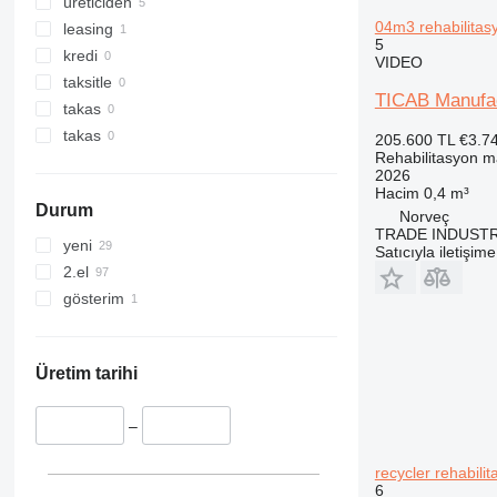
üreticiden
04m3 rehabilitas
leasing
5
kredi
VIDEO
taksitle
TICAB Manufac
takas
takas
205.600 TL
€3.7
Rehabilitasyon m
2026
Hacim
0,4 m³
Durum
Norveç
TRADE INDUSTR
yeni
Satıcıyla iletişim
2.el
gösterim
Üretim tarihi
–
recycler rehabili
6