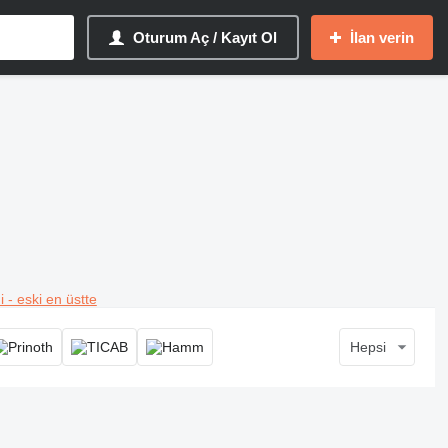
Oturum Aç / Kayıt Ol
İlan verin
i - eski en üstte
Hepsi