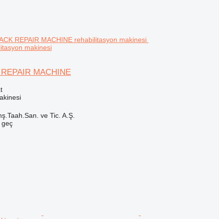
itasyon makinesi
 REPAIR MACHINE
t
akinesi
ş.Taah.San. ve Tic. A.Ş.
e geç