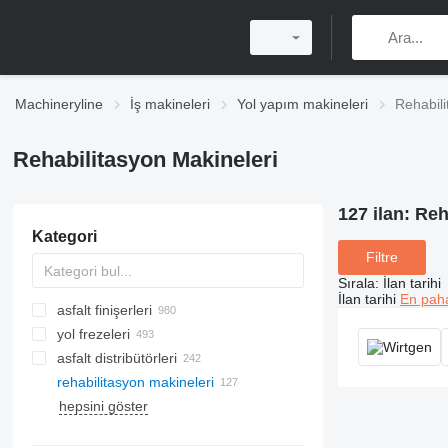
Machineryline
İş makineleri
Yol yapım makineleri
Rehabili
Rehabilitasyon Makineleri
127 ilan:
Reh
Kategori
Filtre
Sırala
:
İlan tarihi
İlan tarihi
En paha
asfalt finişerleri
yol frezeleri
paletli asfalt finişerleri
asfalt distribütörleri
tekerlekli asfalt finişerleri
rehabilitasyon makineleri
hepsini göster