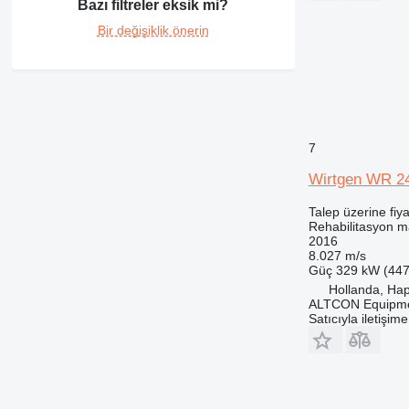
Bazı filtreler eksik mi?
Bir değişiklik önerin
7
Wirtgen WR 2
Talep üzerine fiya
Rehabilitasyon m
2016
8.027 m/s
Güç
329 kW (447
Hollanda, Ha
ALTCON Equipm
Satıcıyla iletişim