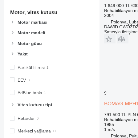
1.649.000 TL
€3
Rehabilitasyon m
Motor, vites kutusu
2004
Polonya, Lub
Motor markası
DAWID GWÓŹD
Satıcıyla iletişim
Motor modeli
Motor gücü
Yakıt
Partikül filtresi
EEV
AdBlue tankı
9
BOMAG MPH1
Vites kutusu tipi
791.500 TL
PLN 
Retarder
Rehabilitasyon m
1985
1 m/s
Merkezi yağlama
Polonya, Pułt