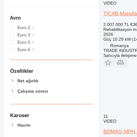
VIDEO
TICAB Manufact
Avro
2.007.000 TL
€3
Euro 2
Rehabilitasyon m
2026
Euro 3
Güç
10.29 kW (1
Euro 5
Romanya
Euro 6
TRADE INDUSTR
Satıcıyla iletişim
Özellikler
Net ağırlık
Çalışma süresi
Karoser
11
VIDEO
Hacim
BOMAG MPH 