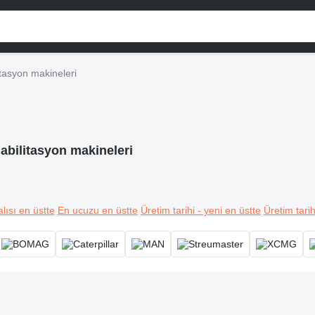
tasyon makineleri
abilitasyon makineleri
lısı en üstte
En ucuzu en üstte
Üretim tarihi - yeni en üstte
Üretim tarih