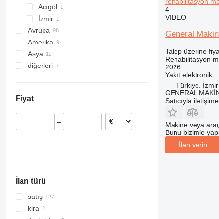
rehabilitasyon ma
Acıgöl
4
VIDEO
İzmir
Avrupa
General Makina
Amerika
Almanya
Talep üzerine fiya
Asya
Hollanda
ABD
Rehabilitasyon m
diğerleri
Polonya
Meksika
Çin
2026
Yakıt
elektronik
Fransa
Malezya
Ukrayna
Türkiye, İzmir
Romanya
Güney Afrika
GENERAL MAKİ
Fiyat
Satıcıyla iletişim
İtalya
Brezilya
Litvanya
–
Birleşik Krallık
Makine veya araç
Bunu bizimle yapab
hepsini göster
İlan verin
İlan türü
satış
kira