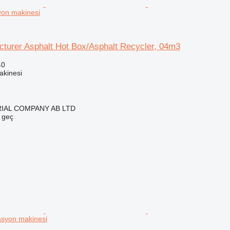
yon makinesi
turer Asphalt Hot Box/Asphalt Recycler, 04m3
40
akinesi
IAL COMPANY AB LTD
e geç
tasyon makinesi