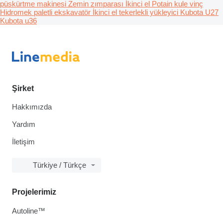
püskürtme makinesi
Zemin zımparası
İkinci el Potain kule vinç
Hidromek paletli ekskavatör
İkinci el tekerlekli yükleyici
Kubota U27
Kubota u36
Şirket
Hakkımızda
Yardım
İletişim
Türkiye / Türkçe
Projelerimiz
Autoline™