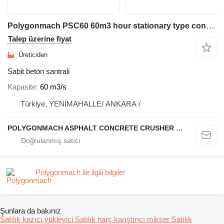
Polygonmach PSC60 60m3 hour stationary type concrete plant
Talep üzerine fiyat
Üreticiden
Sabit beton santrali
Kapasite
60 m3/s
Türkiye, YENİMAHALLE/ ANKARA /
POLYGONMACH ASPHALT CONCRETE CRUSHER SYSTEMS
Polygonmach ile ilgili bilgiler
Şunlara da bakınız
Satılık kazıcı yükleyici
Satılık harç karıştırıcı mikser
Satılık