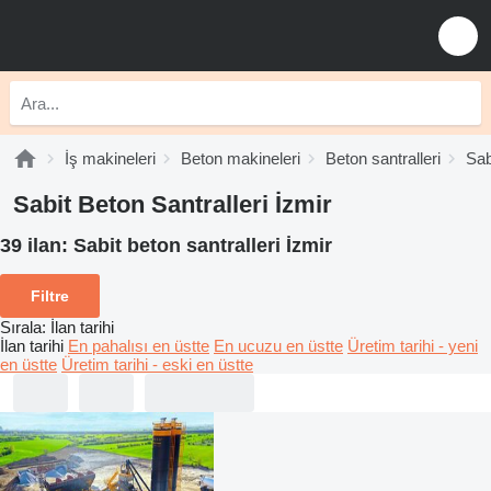
İş makineleri
Beton makineleri
Beton santralleri
Sab
Sabit Beton Santralleri İzmir
39 ilan:
Sabit beton santralleri İzmir
Filtre
Sırala
:
İlan tarihi
İlan tarihi
En pahalısı en üstte
En ucuzu en üstte
Üretim tarihi - yeni
en üstte
Üretim tarihi - eski en üstte