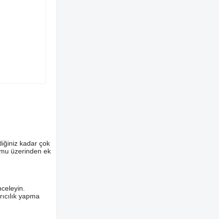
diğiniz kadar çok
ormu üzerinden ek
nceleyin.
ırıcılık yapma