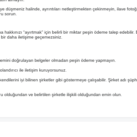
düşmeniz halinde, ayrıntıları netleştirmekten çekinmeyin, ilave fotoğr
oru sorun.
ma hakkınızı “ayırtmak” için belirli bir miktar peşin ödeme talep edebilir. 
, bir daha iletişime geçemezsiniz.
i işlemini doğrulayan belgeler olmadan peşin ödeme yapmayın.
dolandırıcı ile iletişim kuruyorsunuz.
endilerini iyi bilinen şirketler gibi göstermeye çalışabilir. Şirket adı şüp
u olduğundan ve belirtilen şirketle ilişkili olduğundan emin olun.