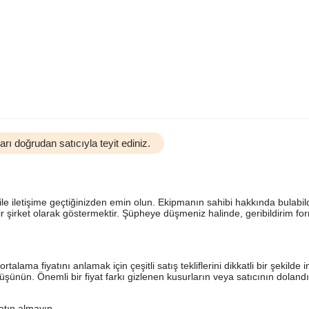
rı doğrudan satıcıyla teyit ediniz.
le iletişime geçtiğinizden emin olun. Ekipmanın sahibi hakkında bulabil
bir şirket olarak göstermektir. Şüpheye düşmeniz halinde, geribildirim f
ma fiyatını anlamak için çeşitli satış tekliflerini dikkatli bir şekilde i
üşünün. Önemli bir fiyat farkı gizlenen kusurların veya satıcının doland
satın almayın.