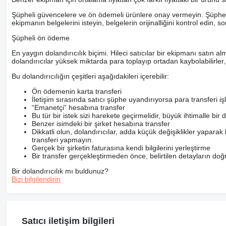
Şüpheli güvencelere ve ön ödemeli ürünlere onay vermeyin. Şüpheye 
ekipmanın belgelerini isteyin, belgelerin orijinalliğini kontrol edin, s
Şüpheli ön ödeme
En yaygın dolandırıcılık biçimi. Hileci satıcılar bir ekipmanı satın al
dolandırıcılar yüksek miktarda para toplayıp ortadan kaybolabilirler
Bu dolandırıcılığın çeşitleri aşağıdakileri içerebilir:
Ön ödemenin karta transferi
İletişim sırasında satıcı şüphe uyandırıyorsa para transfer
“Emanetçi” hesabına transfer
Bu tür bir istek sizi harekete geçirmelidir, büyük ihtimalle bir 
Benzer isimdeki bir şirket hesabına transfer
Dikkatli olun, dolandırıcılar, adda küçük değişiklikler yaparak k
transferi yapmayın.
Gerçek bir şirketin faturasına kendi bilgilerini yerleştirme
Bir transfer gerçekleştirmeden önce, belirtilen detayların doğr
Bir dolandırıcılık mı buldunuz?
Bizi bilgilendirin
Satıcı iletişim bilgileri