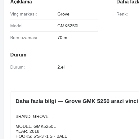
Açıklama
Daha fazla
Vinç markası:
Grove
Renk:
Model:
GMK5250L
Bom uzaması:
70 m
Durum
Durum:
2.el
Daha fazla bilgi — Grove GMK 5250 arazi vinci
BRAND: GROVE
MODEL: GMK5250L
YEAR: 2018
HOOKS: 5'S-3'-1'S - BALL