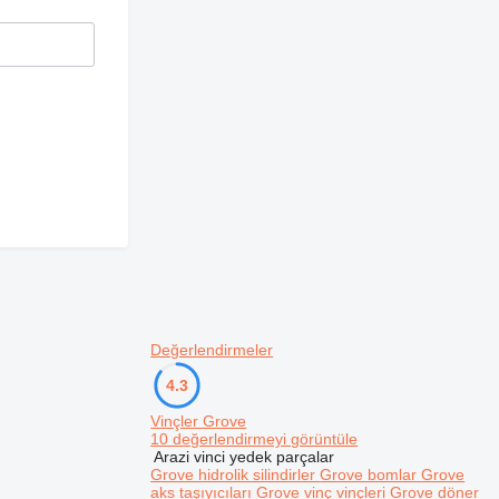
Değerlendirmeler
4.3
Vinçler Grove
10 değerlendirmeyi görüntüle
Arazi vinci yedek parçalar
Grove hidrolik silindirler
Grove bomlar
Grove
aks taşıyıcıları
Grove vinç vinçleri
Grove döner