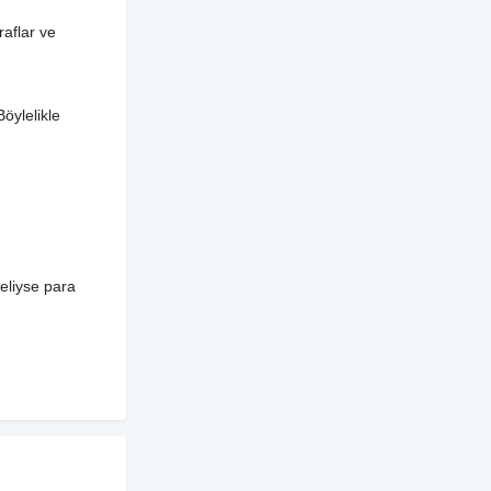
aflar ve
Böylelikle
heliyse para