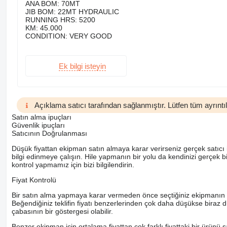
ANA BOM: 70MT
JIB BOM: 22MT HYDRAULIC
RUNNING HRS: 5200
KM: 45.000
CONDITION: VERY GOOD
Ek bilgi isteyin
Açıklama satıcı tarafından sağlanmıştır. Lütfen tüm ayrıntıla
Satın alma ipuçları
Güvenlik ipuçları
Satıcının Doğrulanması
Düşük fiyattan ekipman satın almaya karar verirseniz gerçek satıcı i
bilgi edinmeye çalışın. Hile yapmanın bir yolu da kendinizi gerçek 
kontrol yapmamız için bizi bilgilendirin.
Fiyat Kontrolü
Bir satın alma yapmaya karar vermeden önce seçtiğiniz ekipmanın ortala
Beğendiğiniz teklifin fiyatı benzerlerinden çok daha düşükse biraz d
çabasının bir göstergesi olabilir.
Benzer ekipman için ortalama fiyattan çok farklı fiyattaki bir ürünü 