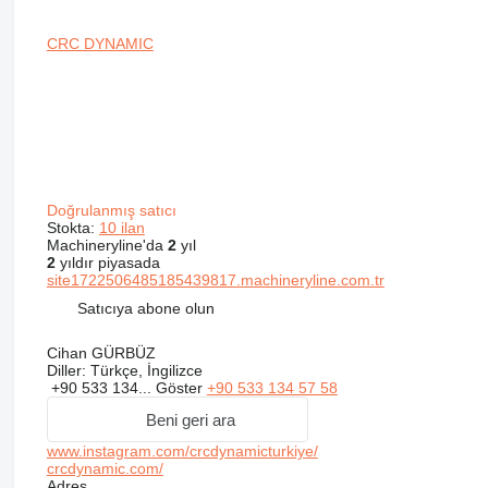
CRC DYNAMIC
Doğrulanmış satıcı
Stokta:
10 ilan
Machineryline'da
2
yıl
2
yıldır piyasada
site1722506485185439817.machineryline.com.tr
Satıcıya abone olun
Cihan GÜRBÜZ
Diller:
Türkçe, İngilizce
+90 533 134...
Göster
+90 533 134 57 58
Beni geri ara
www.instagram.com/crcdynamicturkiye/
crcdynamic.com/
Adres