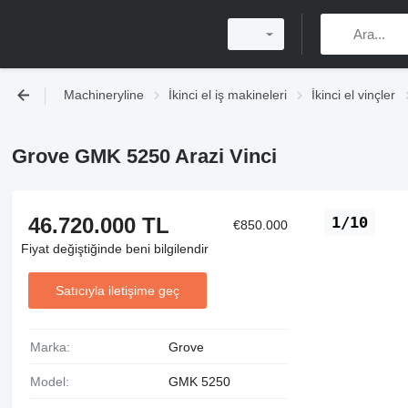
Machineryline
İkinci el iş makineleri
İkinci el vinçler
Grove GMK 5250 Arazi Vinci
46.720.000 TL
1/10
€850.000
Fiyat değiştiğinde beni bilgilendir
Satıcıyla iletişime geç
Marka:
Grove
Model:
GMK 5250