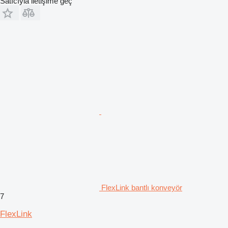
Satıcıyla iletişime geç
FlexLink bantlı konveyör
7
FlexLink