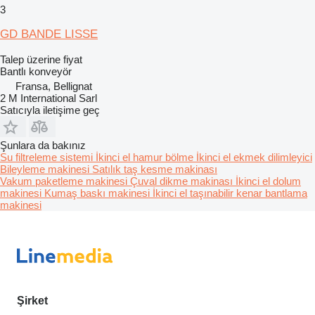
3
GD BANDE LISSE
Talep üzerine fiyat
Bantlı konveyör
Fransa, Bellignat
2 M International Sarl
Satıcıyla iletişime geç
Şunlara da bakınız
Su filtreleme sistemi
İkinci el hamur bölme
İkinci el ekmek dilimleyici
Bileyleme makinesi
Satılık taş kesme makinası
Vakum paketleme makinesi
Çuval dikme makinası
İkinci el dolum
makinesi
Kumaş baskı makinesi
İkinci el taşınabilir kenar bantlama
makinesi
Şirket