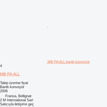
MB PA ALL bantlı konveyör
4
MB PA ALL
Talep üzerine fiyat
Bantlı konveyör
2006
Fransa, Bellignat
2 M International Sarl
Satıcıyla iletişime geç