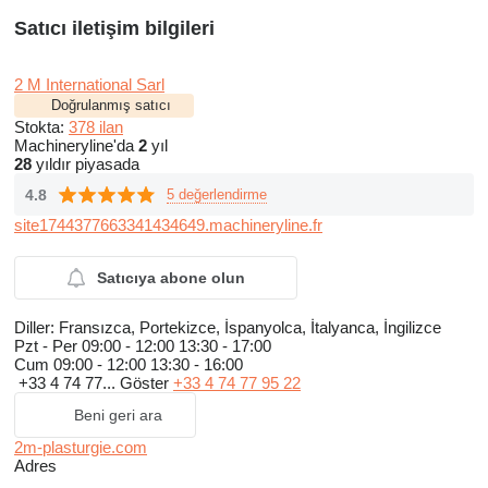
Satıcı iletişim bilgileri
2 M International Sarl
Doğrulanmış satıcı
Stokta:
378 ilan
Machineryline'da
2
yıl
28
yıldır piyasada
4.8
5 değerlendirme
site1744377663341434649.machineryline.fr
Satıcıya abone olun
Diller:
Fransızca, Portekizce, İspanyolca, İtalyanca, İngilizce
Pzt - Per
09:00 - 12:00 13:30 - 17:00
Cum
09:00 - 12:00 13:30 - 16:00
+33 4 74 77...
Göster
+33 4 74 77 95 22
Beni geri ara
2m-plasturgie.com
Adres