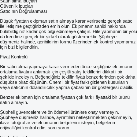
Satın alma ipuçları
Güvenlik ipuçları
Satıcının Doğrulanması
Düşük fiyattan ekipman satın almaya karar verirseniz gerçek satıcı
ile iletişime geçtiğinizden emin olun. Ekipmanın sahibi hakkında
bulabildiğiniz kadar çok bilgi edinmeye çalışın. Hile yapmanın bir yolu
da kendinizi gerçek bir şirket olarak göstermektir. Şüpheye
düşmeniz halinde, geribildirim formu üzerinden ek kontrol yapmamız
için bizi bilgilendirin.
Fiyat Kontrolü
Bir satın alma yapmaya karar vermeden önce seçtiğiniz ekipmanın
ortalama fiyatını anlamak için çeşitli satış tekliflerini dikkatli bir
şekilde inceleyin. Beğendiğiniz teklifin fiyatı benzerlerinden çok daha
düşükse biraz düşünün. Önemli bir fiyat farkı gizlenen kusurların
veya satıcının dolandırıcılık yapma çabasının bir göstergesi olabilir.
Benzer ekipman için ortalama fiyattan çok farklı fiyattaki bir ürünü
satın almayın.
Şüpheli güvencelere ve ön ödemeli ürünlere onay vermeyin.
Şüpheye düşmeniz halinde, ayrıntıları netleştirmekten çekinmeyin,
ilave fotoğraflar ve ekipmanın belgelerini isteyin, belgelerin
orijinalliğini kontrol edin, soru sorun.