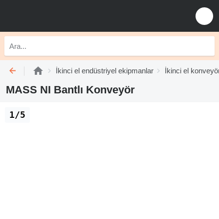
İkinci el endüstriyel ekipmanlar
İkinci el konveyö
MASS NI Bantlı Konveyör
1/5