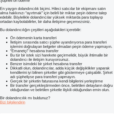
Şüpheli ön ödeme
En yaygın dolandırıcılık biçimi. Hileci satıcılar bir ekipmanı satın
alma hakkınızı “ayırtmak” için belirli bir miktar peşin ödeme talep
edebilir. Böylelikle dolandırıcılar yüksek miktarda para toplayıp
ortadan kaybolabilirler, bir daha iletişime geçemezsiniz.
Bu dolandırıcılığın çeşitleri aşağıdakileri içerebilir:
Ön ödemenin karta transferi
İletişim sırasında satıcı şüphe uyandırıyorsa para transferi
işlemini doğrulayan belgeler olmadan peşin ödeme yapmayın.
“Emanetçi” hesabına transfer
Bu tür bir istek sizi harekete geçirmelidir, büyük ihtimalle bir
dolandırıcı ile iletişim kuruyorsunuz.
Benzer isimdeki bir şirket hesabına transfer
Dikkatli olun, dolandırıcılar, adda küçük değişiklikler yaparak
kendilerini iyi bilinen şirketler gibi göstermeye çalışabilir. Şirket
adı şüpheliyse para transferi yapmayın.
Gerçek bir şirketin faturasına kendi bilgilerini yerleştirme
Bir transfer gerçekleştirmeden önce, belirtilen detayların doğru
olduğundan ve belirtilen şirketle ilişkili olduğundan emin olun.
Bir dolandırıcılık mı buldunuz?
Bizi bilgilendirin