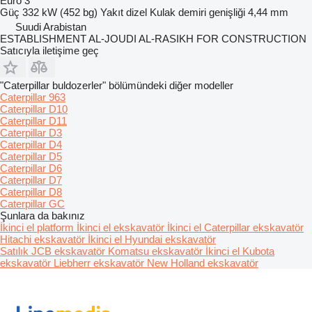
Euro 3
Güç
332 kW (452 bg)
Yakıt
dizel
Kulak demiri genişliği
4,44 mm
Suudi Arabistan
ESTABLISHMENT AL-JOUDI AL-RASIKH FOR CONSTRUCTION
Satıcıyla iletişime geç
"Caterpillar buldozerler" bölümündeki diğer modeller
Caterpillar 963
Caterpillar D10
Caterpillar D11
Caterpillar D3
Caterpillar D4
Caterpillar D5
Caterpillar D6
Caterpillar D7
Caterpillar D8
Caterpillar GC
Şunlara da bakınız
İkinci el platform
İkinci el ekskavatör
İkinci el Caterpillar ekskavatör
Hitachi ekskavatör
İkinci el Hyundai ekskavatör
Satılık JCB ekskavatör
Komatsu ekskavatör
İkinci el Kubota
ekskavatör
Liebherr ekskavatör
New Holland ekskavatör