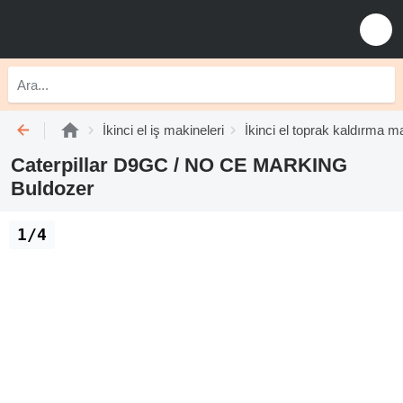
İkinci el iş makineleri
İkinci el toprak kaldırma ma
Caterpillar D9GC / NO CE MARKING
Buldozer
1/4