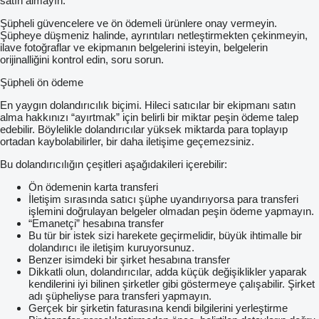
satın almayın.
Şüpheli güvencelere ve ön ödemeli ürünlere onay vermeyin.
Şüpheye düşmeniz halinde, ayrıntıları netleştirmekten çekinmeyin,
ilave fotoğraflar ve ekipmanın belgelerini isteyin, belgelerin
orijinalliğini kontrol edin, soru sorun.
Şüpheli ön ödeme
En yaygın dolandırıcılık biçimi. Hileci satıcılar bir ekipmanı satın
alma hakkınızı “ayırtmak” için belirli bir miktar peşin ödeme talep
edebilir. Böylelikle dolandırıcılar yüksek miktarda para toplayıp
ortadan kaybolabilirler, bir daha iletişime geçemezsiniz.
Bu dolandırıcılığın çeşitleri aşağıdakileri içerebilir:
Ön ödemenin karta transferi
İletişim sırasında satıcı şüphe uyandırıyorsa para transferi
işlemini doğrulayan belgeler olmadan peşin ödeme yapmayın.
“Emanetçi” hesabına transfer
Bu tür bir istek sizi harekete geçirmelidir, büyük ihtimalle bir
dolandırıcı ile iletişim kuruyorsunuz.
Benzer isimdeki bir şirket hesabına transfer
Dikkatli olun, dolandırıcılar, adda küçük değişiklikler yaparak
kendilerini iyi bilinen şirketler gibi göstermeye çalışabilir. Şirket
adı şüpheliyse para transferi yapmayın.
Gerçek bir şirketin faturasına kendi bilgilerini yerleştirme