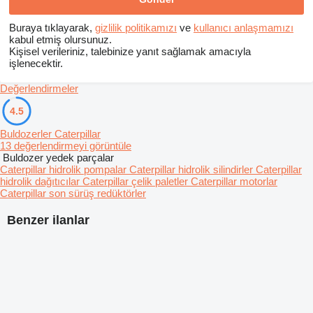
Buraya tıklayarak,
gizlilik politikamızı
ve
kullanıcı anlaşmamızı
kabul etmiş olursunuz.
Kişisel verileriniz, talebinize yanıt sağlamak amacıyla
işlenecektir.
Değerlendirmeler
4.5
Buldozerler Caterpillar
13 değerlendirmeyi görüntüle
Buldozer yedek parçalar
Caterpillar hidrolik pompalar
Caterpillar hidrolik silindirler
Caterpillar
hidrolik dağıtıcılar
Caterpillar çelik paletler
Caterpillar motorlar
Caterpillar son sürüş redüktörler
Benzer ilanlar