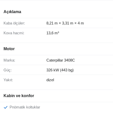
Açıklama
Kaba ölçüler:
8,21 m × 3,31 m × 4 m
Kova hacmi:
13,6 m³
Motor
Marka:
Caterpillar 3408C
Güç:
326 kW (443 bg)
Yakıt:
dizel
Kabin ve konfor
Pnömatik koltuklar