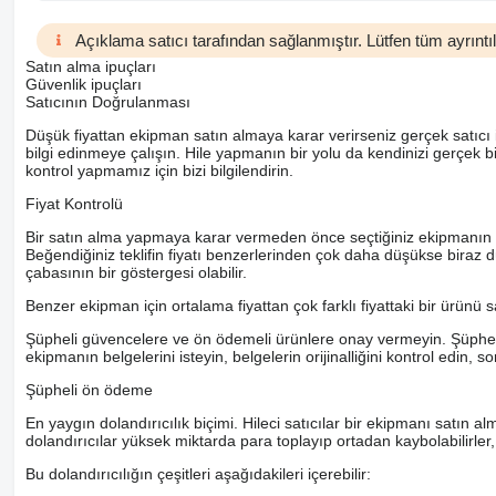
Açıklama satıcı tarafından sağlanmıştır. Lütfen tüm ayrıntıla
Satın alma ipuçları
Güvenlik ipuçları
Satıcının Doğrulanması
Düşük fiyattan ekipman satın almaya karar verirseniz gerçek satıcı i
bilgi edinmeye çalışın. Hile yapmanın bir yolu da kendinizi gerçek 
kontrol yapmamız için bizi bilgilendirin.
Fiyat Kontrolü
Bir satın alma yapmaya karar vermeden önce seçtiğiniz ekipmanın ortala
Beğendiğiniz teklifin fiyatı benzerlerinden çok daha düşükse biraz d
çabasının bir göstergesi olabilir.
Benzer ekipman için ortalama fiyattan çok farklı fiyattaki bir ürünü 
Şüpheli güvencelere ve ön ödemeli ürünlere onay vermeyin. Şüpheye 
ekipmanın belgelerini isteyin, belgelerin orijinalliğini kontrol edin, s
Şüpheli ön ödeme
En yaygın dolandırıcılık biçimi. Hileci satıcılar bir ekipmanı satın al
dolandırıcılar yüksek miktarda para toplayıp ortadan kaybolabilirler
Bu dolandırıcılığın çeşitleri aşağıdakileri içerebilir: