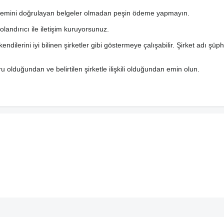
i işlemini doğrulayan belgeler olmadan peşin ödeme yapmayın.
dolandırıcı ile iletişim kuruyorsunuz.
endilerini iyi bilinen şirketler gibi göstermeye çalışabilir. Şirket adı şüp
u olduğundan ve belirtilen şirketle ilişkili olduğundan emin olun.