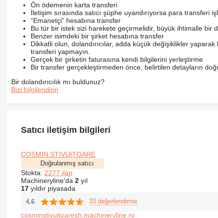
Ön ödemenin karta transferi
İletişim sırasında satıcı şüphe uyandırıyorsa para transfer
“Emanetçi” hesabına transfer
Bu tür bir istek sizi harekete geçirmelidir, büyük ihtimalle bir 
Benzer isimdeki bir şirket hesabına transfer
Dikkatli olun, dolandırıcılar, adda küçük değişiklikler yaparak k
transferi yapmayın.
Gerçek bir şirketin faturasına kendi bilgilerini yerleştirme
Bir transfer gerçekleştirmeden önce, belirtilen detayların doğr
Bir dolandırıcılık mı buldunuz?
Bizi bilgilendirin
Satıcı iletişim bilgileri
COSMIN STIVUITOARE
Doğrulanmış satıcı
Stokta:
2277 ilan
Machineryline'da
2
yıl
17
yıldır piyasada
33 değerlendirme
4.6
cosminstivuitoaresh.machineryline.ro