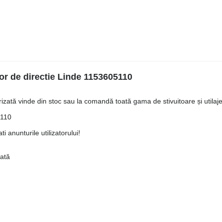
tor de directie Linde 1153605110
ată vinde din stoc sau la comandă toată gama de stivuitoare și utilaje 
5110
i anunturile utilizatorului!
iată