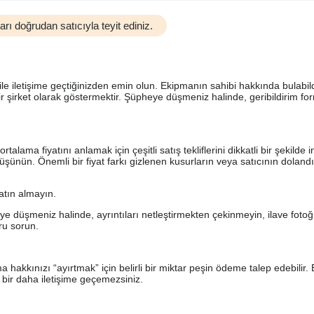
rı doğrudan satıcıyla teyit ediniz.
le iletişime geçtiğinizden emin olun. Ekipmanın sahibi hakkında bulabil
bir şirket olarak göstermektir. Şüpheye düşmeniz halinde, geribildirim f
ma fiyatını anlamak için çeşitli satış tekliflerini dikkatli bir şekilde i
üşünün. Önemli bir fiyat farkı gizlenen kusurların veya satıcının doland
satın almayın.
düşmeniz halinde, ayrıntıları netleştirmekten çekinmeyin, ilave fotoğr
oru sorun.
ma hakkınızı “ayırtmak” için belirli bir miktar peşin ödeme talep edebilir. 
, bir daha iletişime geçemezsiniz.