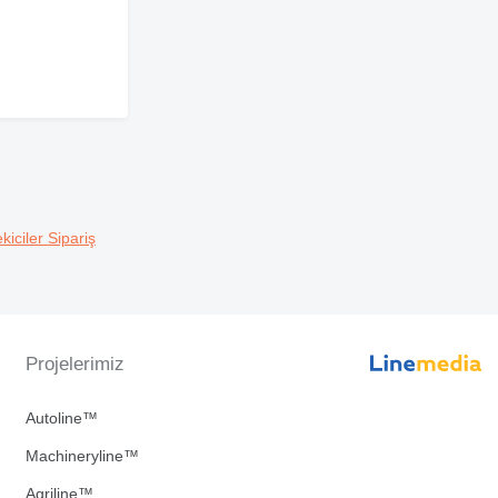
kiciler
Sipariş
Projelerimiz
Autoline™
Machineryline™
Agriline™