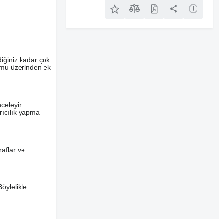
diğiniz kadar çok
ormu üzerinden ek
nceleyin.
ırıcılık yapma
aflar ve
Böylelikle