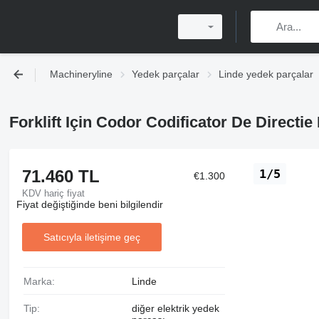
Machineryline
Yedek parçalar
Linde yedek parçalar
Forklift Için Codor Codificator De Directi
71.460 TL
1/5
€1.300
KDV hariç fiyat
Fiyat değiştiğinde beni bilgilendir
Satıcıyla iletişime geç
Marka:
Linde
Tip:
diğer elektrik yedek