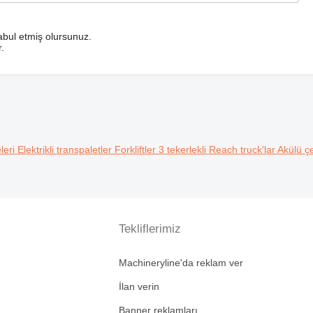
bul etmiş olursunuz.
.
eleri
Elektrikli transpaletler
Forkliftler 3 tekerlekli
Reach truck'lar
Akülü çe
Tekliflerimiz
Machineryline'da reklam ver
İlan verin
Banner reklamları