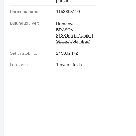
parçası
Parça numarası:
1153605110
Bulunduğu yer:
Romanya
BRASOV
8138 km to "United
States/Columbus"
Satıcı stok no:
249392472
İlan tarihi:
1 aydan fazla