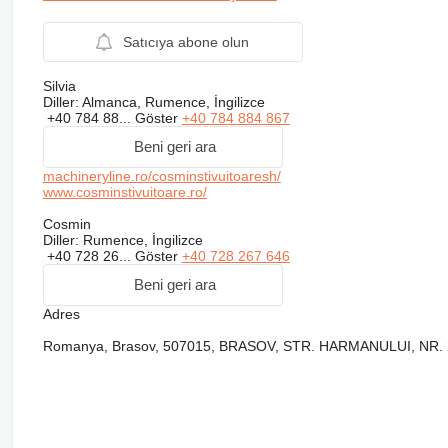
Satıcıya abone olun
Silvia
Diller:
Almanca, Rumence, İngilizce
+40 784 88...
Göster
+40 784 884 867
Beni geri ara
machineryline.ro/cosminstivuitoaresh/
www.cosminstivuitoare.ro/
Cosmin
Diller:
Rumence, İngilizce
+40 728 26...
Göster
+40 728 267 646
Beni geri ara
Adres
Romanya, Brasov, 507015, BRASOV, STR. HARMANULUI, NR.