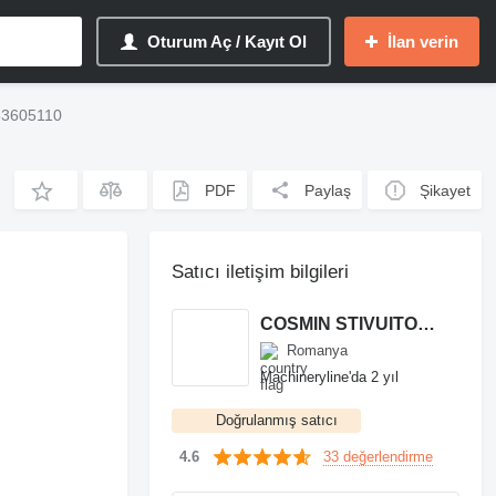
Oturum Aç / Kayıt Ol
İlan verin
153605110
PDF
Paylaş
Şikayet
Satıcı iletişim bilgileri
COSMIN STIVUITOARE
Romanya
Machineryline'da 2 yıl
Doğrulanmış satıcı
33 değerlendirme
4.6