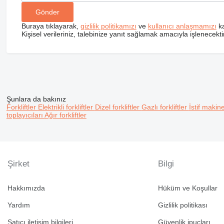
Buraya tıklayarak,
gizlilik politikamızı
ve
kullanıcı anlaşmamızı
ka
Kişisel verileriniz, talebinize yanıt sağlamak amacıyla işlenecektir
Şunlara da bakınız
Forkliftler
Elektrikli forkliftler
Dizel forkliftler
Gazlı forkliftler
İstif makin
toplayıcıları
Ağır forkliftler
Şirket
Bilgi
Hakkımızda
Hüküm ve Koşullar
Yardım
Gizlilik politikası
Satıcı iletişim bilgileri
Güvenlik ipuçları