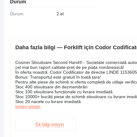
Durum
Durum:
2.el
Daha fazla bilgi — Forklift için Codor Codifica
Cosmin Stivuitoare Second Hand® - Societate comercială autoriz
cel mai bun raport calitate-preț de pe piața românească!
În oferta noastră: Codor Codificator de directie LINDE 115360
Bonus: Transportul este gratuit în toată țara!
Pentru alte piese de schimb si oferta completă de utilaje verificat
Stoc 400 stivuitoare din dezmembrări
Stoc 100 stivuitoare funcționale cu livrare imediată
Stoc 10000+ bucăți piese de schimb stivuitoare cu livrare imed
Stoc 20 nacele cu livrare imediată
kişileri göster
Ek bilgi isteyin