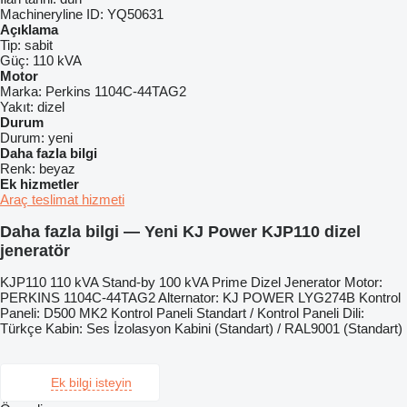
Machineryline ID:
YQ50631
Açıklama
Tip:
sabit
Güç:
110 kVA
Motor
Marka:
Perkins 1104C-44TAG2
Yakıt:
dizel
Durum
Durum:
yeni
Daha fazla bilgi
Renk:
beyaz
Ek hizmetler
Araç teslimat hizmeti
Daha fazla bilgi — Yeni KJ Power KJP110 dizel
jeneratör
KJP110 110 kVA Stand-by 100 kVA Prime Dizel Jenerator Motor:
PERKINS 1104C-44TAG2 Alternator: KJ POWER LYG274B Kontrol
Paneli: D500 MK2 Kontrol Paneli Standart / Kontrol Paneli Dili:
Türkçe Kabin: Ses İzolasyon Kabini (Standart) / RAL9001 (Standart)
Ek bilgi isteyin