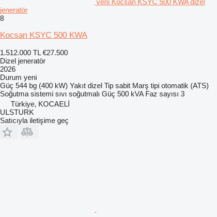
yeni Kocsan KSYC 500 KWA dizel
jeneratör
8
Kocsan KSYC 500 KWA
1.512.000 TL
€27.500
Dizel jeneratör
2026
Durum
yeni
Güç
544 bg (400 kW)
Yakıt
dizel
Tip
sabit
Marş tipi
otomatik (ATS)
Soğutma sistemi
sıvı soğutmalı
Güç
500 kVA
Faz sayısı
3
Türkiye, KOCAELİ
ULSTURK
Satıcıyla iletişime geç