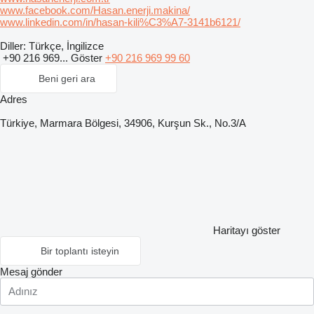
www.facebook.com/Hasan.enerji.makina/
www.linkedin.com/in/hasan-kili%C3%A7-3141b6121/
Diller:
Türkçe, İngilizce
+90 216 969...
Göster
+90 216 969 99 60
Beni geri ara
Adres
Türkiye, Marmara Bölgesi, 34906, Kurşun Sk., No.3/A
Haritayı göster
Bir toplantı isteyin
Mesaj gönder