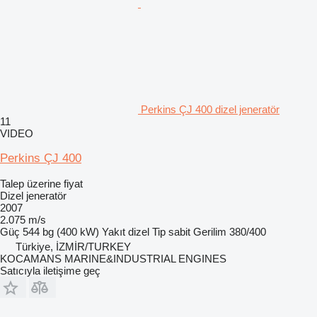
Perkins ÇJ 400 dizel jeneratör
11
VIDEO
Perkins ÇJ 400
Talep üzerine fiyat
Dizel jeneratör
2007
2.075 m/s
Güç
544 bg (400 kW)
Yakıt
dizel
Tip
sabit
Gerilim
380/400
Türkiye, İZMİR/TURKEY
KOCAMANS MARINE&INDUSTRIAL ENGINES
Satıcıyla iletişime geç