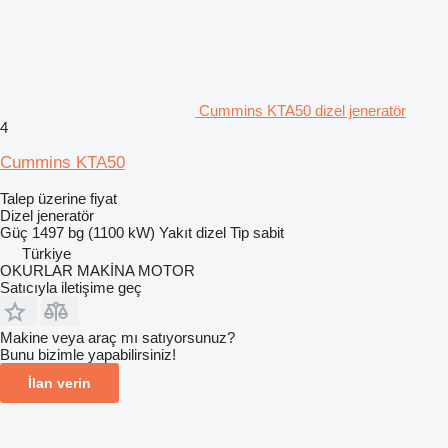
Cummins KTA50 dizel jeneratör
4
Cummins KTA50
Talep üzerine fiyat
Dizel jeneratör
Güç
1497 bg (1100 kW)
Yakıt
dizel
Tip
sabit
Türkiye
OKURLAR MAKİNA MOTOR
Satıcıyla iletişime geç
Makine veya araç mı satıyorsunuz?
Bunu bizimle yapabilirsiniz!
İlan verin