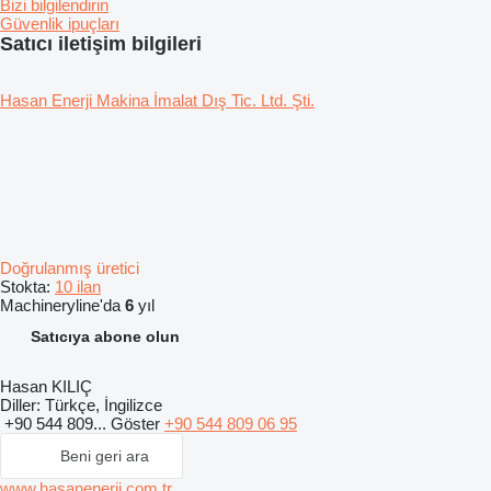
Bizi bilgilendirin
Güvenlik ipuçları
Satıcı iletişim bilgileri
Hasan Enerji Makina İmalat Dış Tic. Ltd. Şti.
Doğrulanmış üretici
Stokta:
10 ilan
Machineryline'da
6
yıl
Satıcıya abone olun
Hasan KILIÇ
Diller:
Türkçe, İngilizce
+90 544 809...
Göster
+90 544 809 06 95
Beni geri ara
www.hasanenerji.com.tr