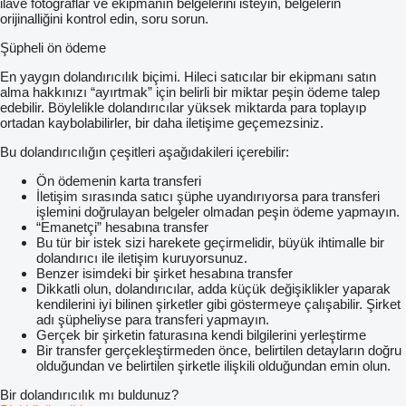
ilave fotoğraflar ve ekipmanın belgelerini isteyin, belgelerin
orijinalliğini kontrol edin, soru sorun.
Şüpheli ön ödeme
En yaygın dolandırıcılık biçimi. Hileci satıcılar bir ekipmanı satın
alma hakkınızı “ayırtmak” için belirli bir miktar peşin ödeme talep
edebilir. Böylelikle dolandırıcılar yüksek miktarda para toplayıp
ortadan kaybolabilirler, bir daha iletişime geçemezsiniz.
Bu dolandırıcılığın çeşitleri aşağıdakileri içerebilir:
Ön ödemenin karta transferi
İletişim sırasında satıcı şüphe uyandırıyorsa para transferi
işlemini doğrulayan belgeler olmadan peşin ödeme yapmayın.
“Emanetçi” hesabına transfer
Bu tür bir istek sizi harekete geçirmelidir, büyük ihtimalle bir
dolandırıcı ile iletişim kuruyorsunuz.
Benzer isimdeki bir şirket hesabına transfer
Dikkatli olun, dolandırıcılar, adda küçük değişiklikler yaparak
kendilerini iyi bilinen şirketler gibi göstermeye çalışabilir. Şirket
adı şüpheliyse para transferi yapmayın.
Gerçek bir şirketin faturasına kendi bilgilerini yerleştirme
Bir transfer gerçekleştirmeden önce, belirtilen detayların doğru
olduğundan ve belirtilen şirketle ilişkili olduğundan emin olun.
Bir dolandırıcılık mı buldunuz?