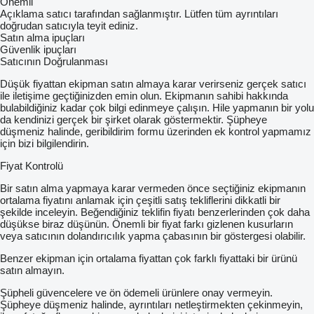
Önemli
Açıklama satıcı tarafından sağlanmıştır. Lütfen tüm ayrıntıları
doğrudan satıcıyla teyit ediniz.
Satın alma ipuçları
Güvenlik ipuçları
Satıcının Doğrulanması
Düşük fiyattan ekipman satın almaya karar verirseniz gerçek satıcı
ile iletişime geçtiğinizden emin olun. Ekipmanın sahibi hakkında
bulabildiğiniz kadar çok bilgi edinmeye çalışın. Hile yapmanın bir yolu
da kendinizi gerçek bir şirket olarak göstermektir. Şüpheye
düşmeniz halinde, geribildirim formu üzerinden ek kontrol yapmamız
için bizi bilgilendirin.
Fiyat Kontrolü
Bir satın alma yapmaya karar vermeden önce seçtiğiniz ekipmanın
ortalama fiyatını anlamak için çeşitli satış tekliflerini dikkatli bir
şekilde inceleyin. Beğendiğiniz teklifin fiyatı benzerlerinden çok daha
düşükse biraz düşünün. Önemli bir fiyat farkı gizlenen kusurların
veya satıcının dolandırıcılık yapma çabasının bir göstergesi olabilir.
Benzer ekipman için ortalama fiyattan çok farklı fiyattaki bir ürünü
satın almayın.
Şüpheli güvencelere ve ön ödemeli ürünlere onay vermeyin.
Şüpheye düşmeniz halinde, ayrıntıları netleştirmekten çekinmeyin,