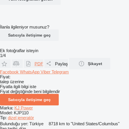
İlanla ilgileniyor musunuz?
Satıcıyla iletişime geç
Ek fotoğraflar isteyin
1/4
PDF
Paylaş
Şikayet
Facebook
WhatsApp
Viber
Telegram
Fiyat:
talep üzerine
Fiyatla ilgili bilgi iste
Fiyat değiştiğinde beni bilgilendir
Satıcıyla iletişime geç
Marka:
KJ Power
Model:
KJP110
Tip:
dizel jeneratör
Bulunduğu yer:
Türkiye
8718 km to "United States/Columbus"
İlan tarihi:
dün