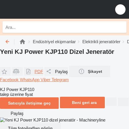
Endüstriyel ekipmanlar
Elektrikli jeneratörler
D
Yeni KJ Power KJP110 Dizel Jeneratör
PDF
Paylaş
Şikayet
Facebook
WhatsApp
Viber
Telegram
KJ Power KJP110
talep üzerine fiyat
Beni geri ara
Satıcıyla iletişime geç
Paylaş
Tüm fotoğrafları görün