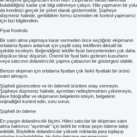
bulabildiğiniz kadar çok bilgi edinmeye çalışın. Hile yapmanın bir yolu
da kendinizi gerçek bir şirket olarak göstermektir. Şüpheye
düşmeniz halinde, geribildirim formu üzerinden ek kontrol yapmamız
için bizi bilgilendirin.
Fiyat Kontrolü
Bir satın alma yapmaya karar vermeden önce seçtiğiniz ekipmanın
ortalama fiyatını anlamak için çeşitli satış tekliflerini dikkatli bir
şekilde inceleyin. Beğendiğiniz teklifin fiyatı benzerlerinden çok daha
düşükse biraz düşünün. Önemli bir fiyat farkı gizlenen kusurların
veya satıcının dolandırıcılık yapma çabasının bir göstergesi olabilir.
Benzer ekipman için ortalama fiyattan çok farklı fiyattaki bir ürünü
satın almayın.
Şüpheli güvencelere ve ön ödemeli ürünlere onay vermeyin.
Şüpheye düşmeniz halinde, ayrıntıları netleştirmekten çekinmeyin,
ilave fotoğraflar ve ekipmanın belgelerini isteyin, belgelerin
orijinalliğini kontrol edin, soru sorun.
Şüpheli ön ödeme
En yaygın dolandırıcılık biçimi. Hileci satıcılar bir ekipmanı satın
alma hakkınızı “ayırtmak” için belirli bir miktar peşin ödeme talep
edebilir. Böylelikle dolandırıcılar yüksek miktarda para toplayıp
ortadan kaybolabilirler, bir daha iletişime geçemezsiniz.