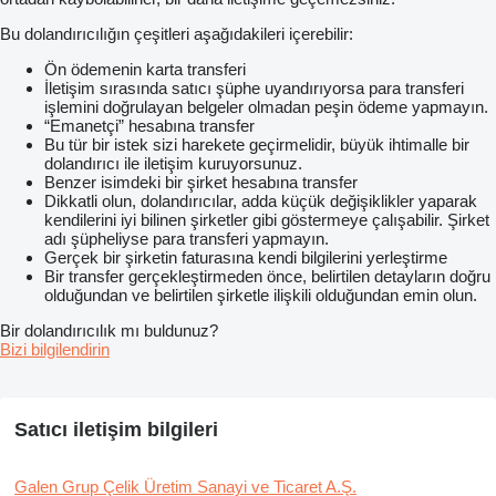
Bu dolandırıcılığın çeşitleri aşağıdakileri içerebilir:
Ön ödemenin karta transferi
İletişim sırasında satıcı şüphe uyandırıyorsa para transferi
işlemini doğrulayan belgeler olmadan peşin ödeme yapmayın.
“Emanetçi” hesabına transfer
Bu tür bir istek sizi harekete geçirmelidir, büyük ihtimalle bir
dolandırıcı ile iletişim kuruyorsunuz.
Benzer isimdeki bir şirket hesabına transfer
Dikkatli olun, dolandırıcılar, adda küçük değişiklikler yaparak
kendilerini iyi bilinen şirketler gibi göstermeye çalışabilir. Şirket
adı şüpheliyse para transferi yapmayın.
Gerçek bir şirketin faturasına kendi bilgilerini yerleştirme
Bir transfer gerçekleştirmeden önce, belirtilen detayların doğru
olduğundan ve belirtilen şirketle ilişkili olduğundan emin olun.
Bir dolandırıcılık mı buldunuz?
Bizi bilgilendirin
Satıcı iletişim bilgileri
Galen Grup Çelik Üretim Sanayi ve Ticaret A.Ş.