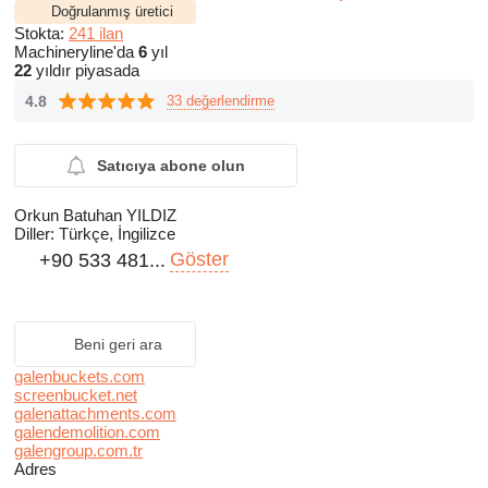
Doğrulanmış üretici
Stokta:
241 ilan
Machineryline'da
6
yıl
22
yıldır piyasada
4.8
33 değerlendirme
Satıcıya abone olun
Orkun Batuhan YILDIZ
Diller:
Türkçe, İngilizce
Göster
+90 533 481...
Beni geri ara
galenbuckets.com
screenbucket.net
galenattachments.com
galendemolition.com
galengroup.com.tr
Adres