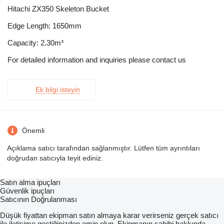
Hitachi ZX350 Skeleton Bucket
Edge Length: 1650mm
Capacity: 2.30m³
For detailed information and inquiries please contact us
Ek bilgi isteyin
Önemli
Açıklama satıcı tarafından sağlanmıştır. Lütfen tüm ayrıntıları
doğrudan satıcıyla teyit ediniz.
Satın alma ipuçları
Güvenlik ipuçları
Satıcının Doğrulanması
Düşük fiyattan ekipman satın almaya karar verirseniz gerçek satıcı
ile iletişime geçtiğinizden emin olun. Ekipmanın sahibi hakkında