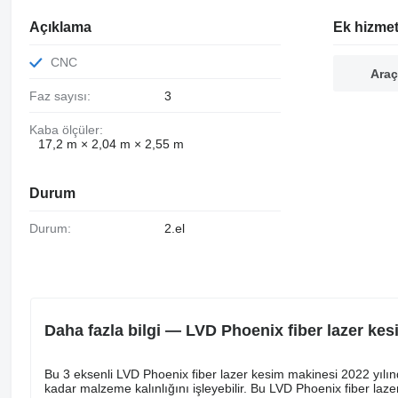
Açıklama
Ek hizmet
CNC
Araç
Faz sayısı:
3
Kaba ölçüler:
17,2 m × 2,04 m × 2,55 m
Durum
Durum:
2.el
Daha fazla bilgi — LVD Phoenix fiber lazer ke
Bu 3 eksenli LVD Phoenix fiber lazer kesim makinesi 2022 yılı
kadar malzeme kalınlığını işleyebilir. Bu LVD Phoenix fiber laz