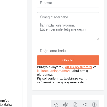
Buraya tıklayarak,
gizlilik politikamızı
ve
kullanıcı anlaşmamızı
kabul etmiş
olursunuz.
Kişisel verileriniz, talebinize yanıt
sağlamak amacıyla işlenecektir.
 mm'ye
nda daha