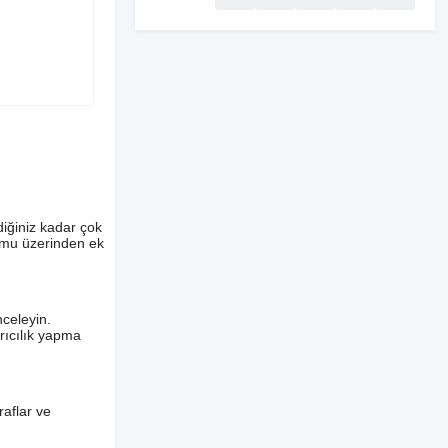
diğiniz kadar çok
ormu üzerinden ek
nceleyin.
ırıcılık yapma
aflar ve