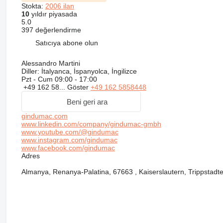
Stokta:
2006 ilan
10
yıldır piyasada
5.0
397 değerlendirme
Satıcıya abone olun
Alessandro Martini
Diller:
İtalyanca, İspanyolca, İngilizce
Pzt - Cum
09:00 - 17:00
+49 162 58...
Göster
+49 162 5858448
Beni geri ara
gindumac.com
www.linkedin.com/company/gindumac-gmbh
www.youtube.com/@gindumac
www.instagram.com/gindumac
www.facebook.com/gindumac
Adres
Almanya, Renanya-Palatina, 67663 , Kaiserslautern, Trippstadte