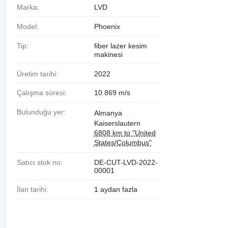
Marka:
LVD
Model:
Phoenix
Tip:
fiber lazer kesim
makinesi
Üretim tarihi:
2022
Çalışma süresi:
10.869 m/s
Bulunduğu yer:
Almanya
Kaiserslautern
6808 km to "United
States/Columbus"
Satıcı stok no:
DE-CUT-LVD-2022-
00001
İlan tarihi:
1 aydan fazla