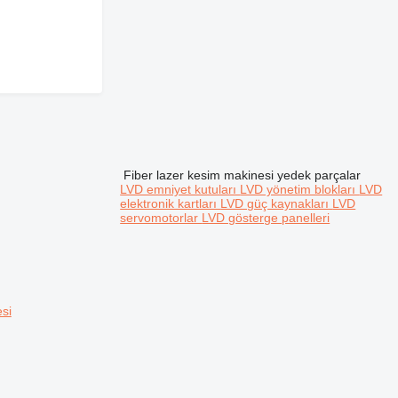
Fiber lazer kesim makinesi yedek parçalar
LVD emniyet kutuları
LVD yönetim blokları
LVD
elektronik kartları
LVD güç kaynakları
LVD
servomotorlar
LVD gösterge panelleri
si