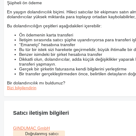
Şüpheli ön ödeme
En yaygın dolandırıcılık biçimi. Hileci satıcılar bir ekipmanı satın al
dolandırıcılar yüksek miktarda para toplayıp ortadan kaybolabilirler
Bu dolandırıcılığın çeşitleri aşağıdakileri içerebilir:
Ön ödemenin karta transferi
İletişim sırasında satıcı şüphe uyandırıyorsa para transfer
“Emanetçi” hesabına transfer
Bu tür bir istek sizi harekete geçirmelidir, büyük ihtimalle bir 
Benzer isimdeki bir şirket hesabına transfer
Dikkatli olun, dolandırıcılar, adda küçük değişiklikler yaparak k
transferi yapmayın.
Gerçek bir şirketin faturasına kendi bilgilerini yerleştirme
Bir transfer gerçekleştirmeden önce, belirtilen detayların doğr
Bir dolandırıcılık mı buldunuz?
Bizi bilgilendirin
Satıcı iletişim bilgileri
GINDUMAC GmbH
Doğrulanmış satıcı