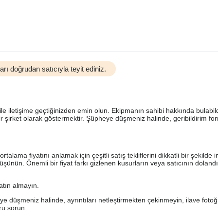
rı doğrudan satıcıyla teyit ediniz.
le iletişime geçtiğinizden emin olun. Ekipmanın sahibi hakkında bulabil
bir şirket olarak göstermektir. Şüpheye düşmeniz halinde, geribildirim f
ma fiyatını anlamak için çeşitli satış tekliflerini dikkatli bir şekilde i
üşünün. Önemli bir fiyat farkı gizlenen kusurların veya satıcının doland
satın almayın.
düşmeniz halinde, ayrıntıları netleştirmekten çekinmeyin, ilave fotoğr
oru sorun.