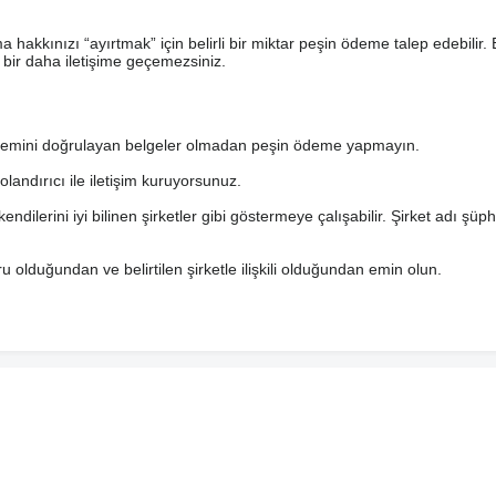
ma hakkınızı “ayırtmak” için belirli bir miktar peşin ödeme talep edebilir. 
, bir daha iletişime geçemezsiniz.
i işlemini doğrulayan belgeler olmadan peşin ödeme yapmayın.
dolandırıcı ile iletişim kuruyorsunuz.
endilerini iyi bilinen şirketler gibi göstermeye çalışabilir. Şirket adı şüp
u olduğundan ve belirtilen şirketle ilişkili olduğundan emin olun.