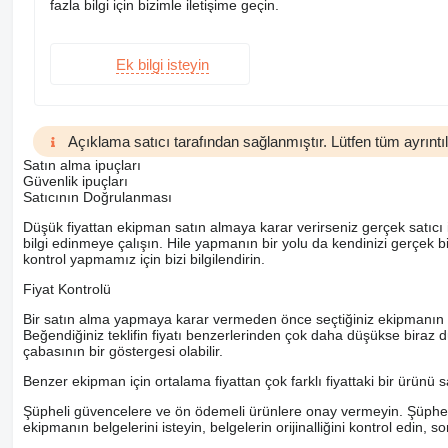
fazla bilgi için bizimle iletişime geçin.
Ek bilgi isteyin
Açıklama satıcı tarafından sağlanmıştır. Lütfen tüm ayrıntıla
Satın alma ipuçları
Güvenlik ipuçları
Satıcının Doğrulanması
Düşük fiyattan ekipman satın almaya karar verirseniz gerçek satıcı i
bilgi edinmeye çalışın. Hile yapmanın bir yolu da kendinizi gerçek 
kontrol yapmamız için bizi bilgilendirin.
Fiyat Kontrolü
Bir satın alma yapmaya karar vermeden önce seçtiğiniz ekipmanın ortala
Beğendiğiniz teklifin fiyatı benzerlerinden çok daha düşükse biraz d
çabasının bir göstergesi olabilir.
Benzer ekipman için ortalama fiyattan çok farklı fiyattaki bir ürünü 
Şüpheli güvencelere ve ön ödemeli ürünlere onay vermeyin. Şüpheye 
ekipmanın belgelerini isteyin, belgelerin orijinalliğini kontrol edin, s