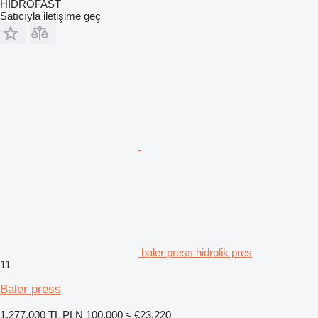
HİDROFAST
Satıcıyla iletişime geç
baler press hidrolik pres
11
Baler press
1.277.000 TL
PLN 100.000
≈ €23.220