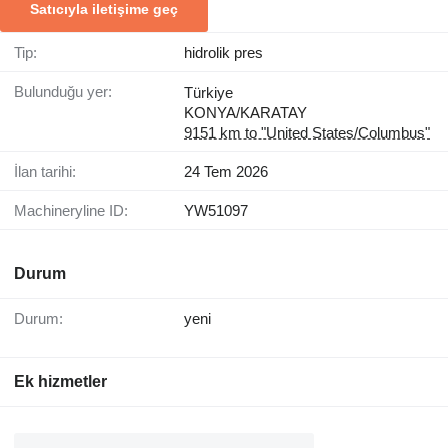
Satıcıyla iletişime geç
Tip:
hidrolik pres
Bulunduğu yer:
Türkiye
KONYA/KARATAY
9151 km to "United States/Columbus"
İlan tarihi:
24 Tem 2026
Machineryline ID:
YW51097
Durum
Durum:
yeni
Ek hizmetler