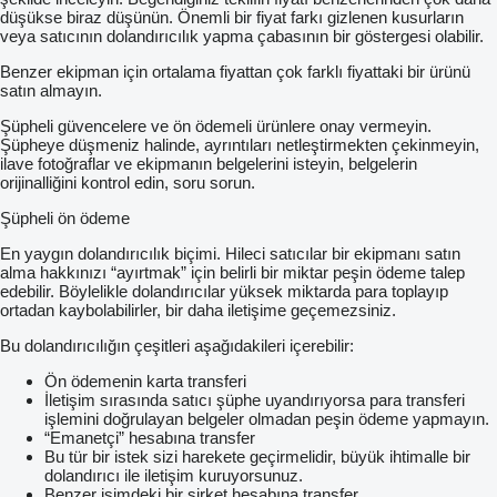
düşükse biraz düşünün. Önemli bir fiyat farkı gizlenen kusurların
veya satıcının dolandırıcılık yapma çabasının bir göstergesi olabilir.
Benzer ekipman için ortalama fiyattan çok farklı fiyattaki bir ürünü
satın almayın.
Şüpheli güvencelere ve ön ödemeli ürünlere onay vermeyin.
Şüpheye düşmeniz halinde, ayrıntıları netleştirmekten çekinmeyin,
ilave fotoğraflar ve ekipmanın belgelerini isteyin, belgelerin
orijinalliğini kontrol edin, soru sorun.
Şüpheli ön ödeme
En yaygın dolandırıcılık biçimi. Hileci satıcılar bir ekipmanı satın
alma hakkınızı “ayırtmak” için belirli bir miktar peşin ödeme talep
edebilir. Böylelikle dolandırıcılar yüksek miktarda para toplayıp
ortadan kaybolabilirler, bir daha iletişime geçemezsiniz.
Bu dolandırıcılığın çeşitleri aşağıdakileri içerebilir:
Ön ödemenin karta transferi
İletişim sırasında satıcı şüphe uyandırıyorsa para transferi
işlemini doğrulayan belgeler olmadan peşin ödeme yapmayın.
“Emanetçi” hesabına transfer
Bu tür bir istek sizi harekete geçirmelidir, büyük ihtimalle bir
dolandırıcı ile iletişim kuruyorsunuz.
Benzer isimdeki bir şirket hesabına transfer