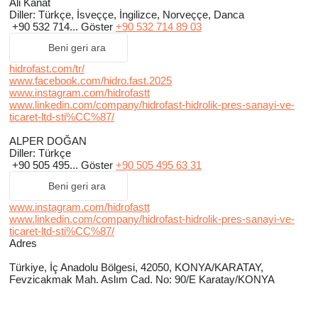
Ali Kanat
Diller:
Türkçe, İsveççe, İngilizce, Norveççe, Danca
+90 532 714...
Göster
+90 532 714 89 03
Beni geri ara
hidrofast.com/tr/
www.facebook.com/hidro.fast.2025
www.instagram.com/hidrofastt
www.linkedin.com/company/hidrofast-hidrolik-pres-sanayi-ve-
ticaret-ltd-sti%CC%87/
ALPER DOĞAN
Diller:
Türkçe
+90 505 495...
Göster
+90 505 495 63 31
Beni geri ara
www.instagram.com/hidrofastt
www.linkedin.com/company/hidrofast-hidrolik-pres-sanayi-ve-
ticaret-ltd-sti%CC%87/
Adres
Türkiye, İç Anadolu Bölgesi, 42050, KONYA/KARATAY,
Fevzicakmak Mah. Aslım Cad. No: 90/E Karatay/KONYA