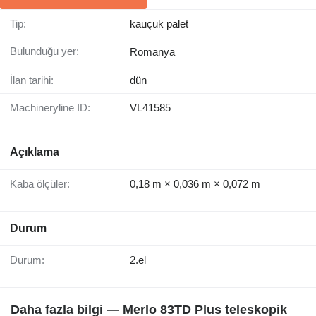
Tip:
kauçuk palet
Bulunduğu yer:
Romanya
İlan tarihi:
dün
Machineryline ID:
VL41585
Açıklama
Kaba ölçüler:
0,18 m × 0,036 m × 0,072 m
Durum
Durum:
2.el
Daha fazla bilgi — Merlo 83TD Plus teleskopik