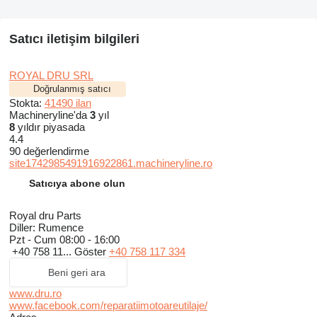
Satıcı iletişim bilgileri
ROYAL DRU SRL
Doğrulanmış satıcı
Stokta:
41490 ilan
Machineryline'da
3
yıl
8
yıldır piyasada
4.4
90 değerlendirme
site1742985491916922861.machineryline.ro
Satıcıya abone olun
Royal dru Parts
Diller:
Rumence
Pzt - Cum
08:00 - 16:00
+40 758 11...
Göster
+40 758 117 334
Beni geri ara
www.dru.ro
www.facebook.com/reparatiimotoareutilaje/