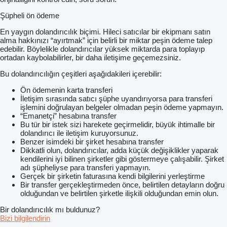
Şüpheli ön ödeme
En yaygın dolandırıcılık biçimi. Hileci satıcılar bir ekipmanı satın
alma hakkınızı “ayırtmak” için belirli bir miktar peşin ödeme talep
edebilir. Böylelikle dolandırıcılar yüksek miktarda para toplayıp
ortadan kaybolabilirler, bir daha iletişime geçemezsiniz.
Bu dolandırıcılığın çeşitleri aşağıdakileri içerebilir:
Ön ödemenin karta transferi
İletişim sırasında satıcı şüphe uyandırıyorsa para transferi
işlemini doğrulayan belgeler olmadan peşin ödeme yapmayın.
“Emanetçi” hesabına transfer
Bu tür bir istek sizi harekete geçirmelidir, büyük ihtimalle bir
dolandırıcı ile iletişim kuruyorsunuz.
Benzer isimdeki bir şirket hesabına transfer
Dikkatli olun, dolandırıcılar, adda küçük değişiklikler yaparak
kendilerini iyi bilinen şirketler gibi göstermeye çalışabilir. Şirket
adı şüpheliyse para transferi yapmayın.
Gerçek bir şirketin faturasına kendi bilgilerini yerleştirme
Bir transfer gerçekleştirmeden önce, belirtilen detayların doğru
olduğundan ve belirtilen şirketle ilişkili olduğundan emin olun.
Bir dolandırıcılık mı buldunuz?
Bizi bilgilendirin