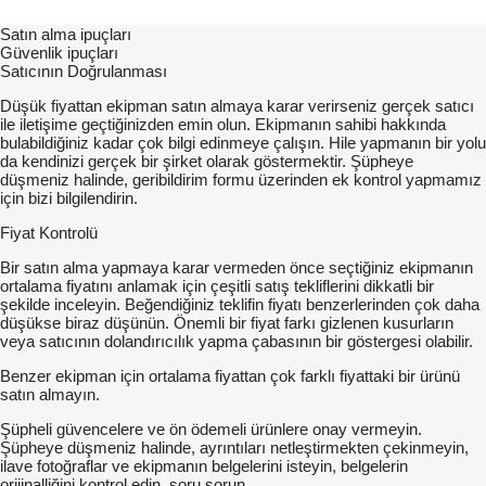
Satın alma ipuçları
Güvenlik ipuçları
Satıcının Doğrulanması
Düşük fiyattan ekipman satın almaya karar verirseniz gerçek satıcı
ile iletişime geçtiğinizden emin olun. Ekipmanın sahibi hakkında
bulabildiğiniz kadar çok bilgi edinmeye çalışın. Hile yapmanın bir yolu
da kendinizi gerçek bir şirket olarak göstermektir. Şüpheye
düşmeniz halinde, geribildirim formu üzerinden ek kontrol yapmamız
için bizi bilgilendirin.
Fiyat Kontrolü
Bir satın alma yapmaya karar vermeden önce seçtiğiniz ekipmanın
ortalama fiyatını anlamak için çeşitli satış tekliflerini dikkatli bir
şekilde inceleyin. Beğendiğiniz teklifin fiyatı benzerlerinden çok daha
düşükse biraz düşünün. Önemli bir fiyat farkı gizlenen kusurların
veya satıcının dolandırıcılık yapma çabasının bir göstergesi olabilir.
Benzer ekipman için ortalama fiyattan çok farklı fiyattaki bir ürünü
satın almayın.
Şüpheli güvencelere ve ön ödemeli ürünlere onay vermeyin.
Şüpheye düşmeniz halinde, ayrıntıları netleştirmekten çekinmeyin,
ilave fotoğraflar ve ekipmanın belgelerini isteyin, belgelerin
orijinalliğini kontrol edin, soru sorun.