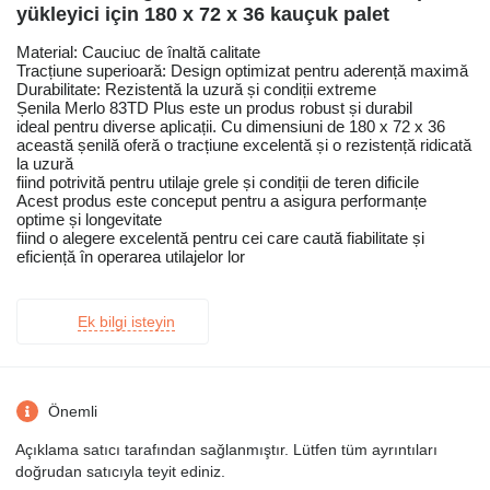
yükleyici için 180 x 72 x 36 kauçuk palet
Material: Cauciuc de înaltă calitate
Tracțiune superioară: Design optimizat pentru aderență maximă
Durabilitate: Rezistentă la uzură și condiții extreme
Șenila Merlo 83TD Plus este un produs robust și durabil
ideal pentru diverse aplicații. Cu dimensiuni de 180 x 72 x 36
această șenilă oferă o tracțiune excelentă și o rezistență ridicată
la uzură
fiind potrivită pentru utilaje grele și condiții de teren dificile
Acest produs este conceput pentru a asigura performanțe
optime și longevitate
fiind o alegere excelentă pentru cei care caută fiabilitate și
eficiență în operarea utilajelor lor
Ek bilgi isteyin
Önemli
Açıklama satıcı tarafından sağlanmıştır. Lütfen tüm ayrıntıları
doğrudan satıcıyla teyit ediniz.