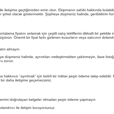
le iletişime geçtiğinizden emin olun. Ekipmanın sahibi hakkında bulabil
bir şirket olarak göstermektir. Şüpheye düşmeniz halinde, geribildirim f
ma fiyatını anlamak için çeşitli satış tekliflerini dikkatli bir şekilde i
üşünün. Önemli bir fiyat farkı gizlenen kusurların veya satıcının doland
satın almayın.
düşmeniz halinde, ayrıntıları netleştirmekten çekinmeyin, ilave fotoğr
oru sorun.
ma hakkınızı “ayırtmak” için belirli bir miktar peşin ödeme talep edebilir. 
, bir daha iletişime geçemezsiniz.
i işlemini doğrulayan belgeler olmadan peşin ödeme yapmayın.
dolandırıcı ile iletişim kuruyorsunuz.