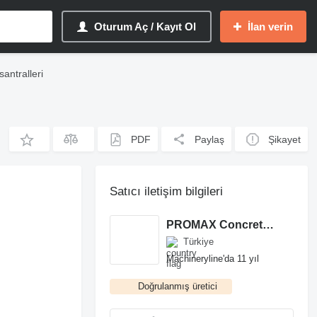
Oturum Aç / Kayıt Ol
İlan verin
antralleri
PDF
Paylaş
Şikayet
Satıcı iletişim bilgileri
PROMAX Concrete Batching Plants
Türkiye
Machineryline'da 11 yıl
Doğrulanmış üretici