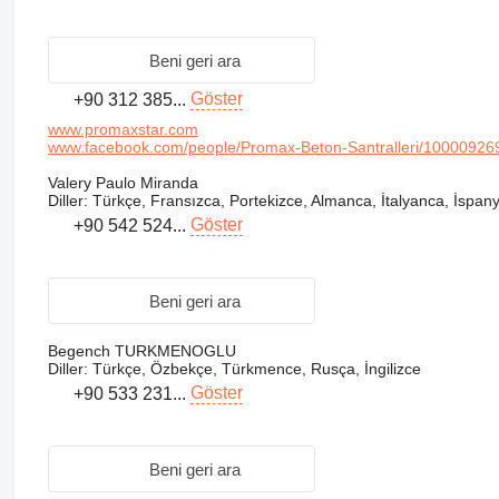
Beni geri ara
Göster
+90 312 385...
www.promaxstar.com
www.facebook.com/people/Promax-Beton-Santralleri/1000092
Valery Paulo Miranda
Diller:
Türkçe, Fransızca, Portekizce, Almanca, İtalyanca, İspanyo
Göster
+90 542 524...
Beni geri ara
Begench TURKMENOGLU
Diller:
Türkçe, Özbekçe, Türkmence, Rusça, İngilizce
Göster
+90 533 231...
Beni geri ara