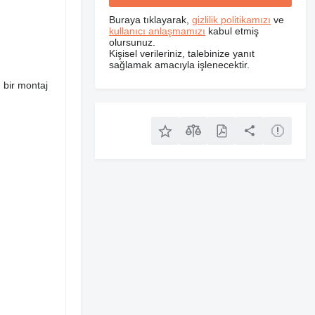
Buraya tıklayarak,
gizlilik politikamızı
ve
kullanıcı anlaşmamızı
kabul etmiş
olursunuz.
Kişisel verileriniz, talebinize yanıt
sağlamak amacıyla işlenecektir.
 bir montaj