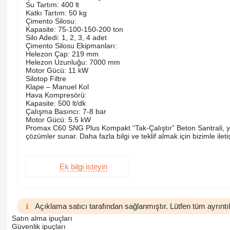
Su Tartım: 400 lt
Katkı Tartım: 50 kg
Çimento Silosu:
Kapasite: 75-100-150-200 ton
Silo Adedi: 1, 2, 3, 4 adet
Çimento Silosu Ekipmanları:
Helezon Çap: 219 mm
Helezon Uzunluğu: 7000 mm
Motor Gücü: 11 kW
Silotop Filtre
Klape – Manuel Kol
Hava Kompresörü:
Kapasite: 500 lt/dk
Çalışma Basıncı: 7-8 bar
Motor Gücü: 5.5 kW
Promax C60 SNG Plus Kompakt “Tak-Çalıştır” Beton Santrali, yük
çözümler sunar. Daha fazla bilgi ve teklif almak için bizimle ilet
Ek bilgi isteyin
Açıklama satıcı tarafından sağlanmıştır. Lütfen tüm ayrıntıla
Satın alma ipuçları
Güvenlik ipuçları