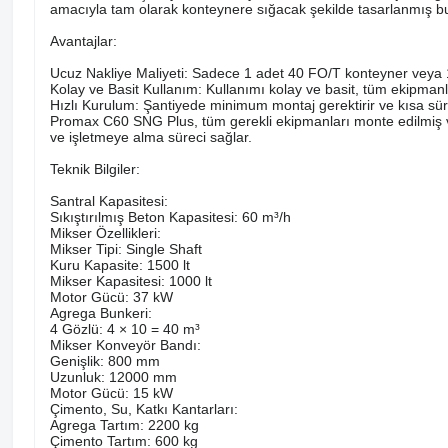
amacıyla tam olarak konteynere sığacak şekilde tasarlanmış bu s
Avantajlar:
Ucuz Nakliye Maliyeti: Sadece 1 adet 40 FO/T konteyner veya 1 ad
Kolay ve Basit Kullanım: Kullanımı kolay ve basit, tüm ekipmanlar
Hızlı Kurulum: Şantiyede minimum montaj gerektirir ve kısa süre
Promax C60 SNG Plus, tüm gerekli ekipmanları monte edilmiş ve 
ve işletmeye alma süreci sağlar.
Teknik Bilgiler:
Santral Kapasitesi:
Sıkıştırılmış Beton Kapasitesi: 60 m³/h
Mikser Özellikleri:
Mikser Tipi: Single Shaft
Kuru Kapasite: 1500 lt
Mikser Kapasitesi: 1000 lt
Motor Gücü: 37 kW
Agrega Bunkeri:
4 Gözlü: 4 × 10 = 40 m³
Mikser Konveyör Bandı:
Genişlik: 800 mm
Uzunluk: 12000 mm
Motor Gücü: 15 kW
Çimento, Su, Katkı Kantarları:
Agrega Tartım: 2200 kg
Çimento Tartım: 600 kg