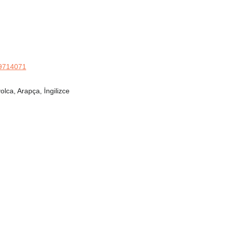
69714071
lca, Arapça, İngilizce