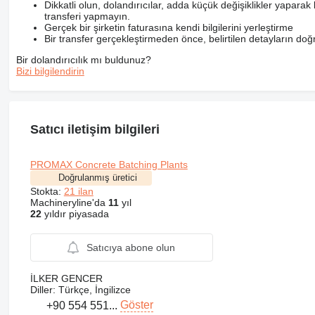
Dikkatli olun, dolandırıcılar, adda küçük değişiklikler yaparak k
transferi yapmayın.
Gerçek bir şirketin faturasına kendi bilgilerini yerleştirme
Bir transfer gerçekleştirmeden önce, belirtilen detayların doğr
Bir dolandırıcılık mı buldunuz?
Bizi bilgilendirin
Satıcı iletişim bilgileri
PROMAX Concrete Batching Plants
Doğrulanmış üretici
Stokta:
21 ilan
Machineryline'da
11
yıl
22
yıldır piyasada
Satıcıya abone olun
İLKER GENCER
Diller:
Türkçe, İngilizce
Göster
+90 554 551...