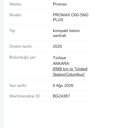
Marka:
Promax
Model:
PROMAX C60-SNG
PLUS
Tip:
kompakt beton
santrali
Üretim tarihi:
2026
Bulunduğu yer:
Türkiye
ANKARA
8988 km to "United
States/Columbus"
İlan tarihi:
6 Ağu 2026
Machineryline ID:
BG24387