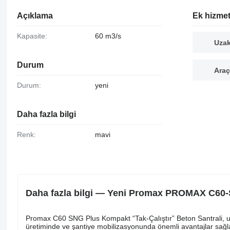
Açıklama
Ek hizmet
Kapasite:
60 m3/s
Uza
Durum
Araç
Durum:
yeni
Daha fazla bilgi
Renk:
mavi
Daha fazla bilgi — Yeni Promax PROMAX C60-
Promax C60 SNG Plus Kompakt “Tak-Çalıştır” Beton Santrali, ucuz
üretiminde ve şantiye mobilizasyonunda önemli avantajlar sağla