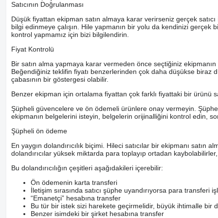
Satıcının Doğrulanması
Düşük fiyattan ekipman satın almaya karar verirseniz gerçek satıcı i
bilgi edinmeye çalışın. Hile yapmanın bir yolu da kendinizi gerçek 
kontrol yapmamız için bizi bilgilendirin.
Fiyat Kontrolü
Bir satın alma yapmaya karar vermeden önce seçtiğiniz ekipmanın ortala
Beğendiğiniz teklifin fiyatı benzerlerinden çok daha düşükse biraz d
çabasının bir göstergesi olabilir.
Benzer ekipman için ortalama fiyattan çok farklı fiyattaki bir ürünü 
Şüpheli güvencelere ve ön ödemeli ürünlere onay vermeyin. Şüpheye 
ekipmanın belgelerini isteyin, belgelerin orijinalliğini kontrol edin, s
Şüpheli ön ödeme
En yaygın dolandırıcılık biçimi. Hileci satıcılar bir ekipmanı satın al
dolandırıcılar yüksek miktarda para toplayıp ortadan kaybolabilirler
Bu dolandırıcılığın çeşitleri aşağıdakileri içerebilir:
Ön ödemenin karta transferi
İletişim sırasında satıcı şüphe uyandırıyorsa para transfer
“Emanetçi” hesabına transfer
Bu tür bir istek sizi harekete geçirmelidir, büyük ihtimalle bir 
Benzer isimdeki bir şirket hesabına transfer