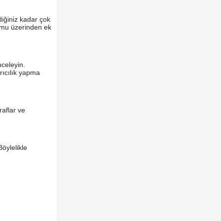
diğiniz kadar çok
ormu üzerinden ek
nceleyin.
ırıcılık yapma
aflar ve
Böylelikle