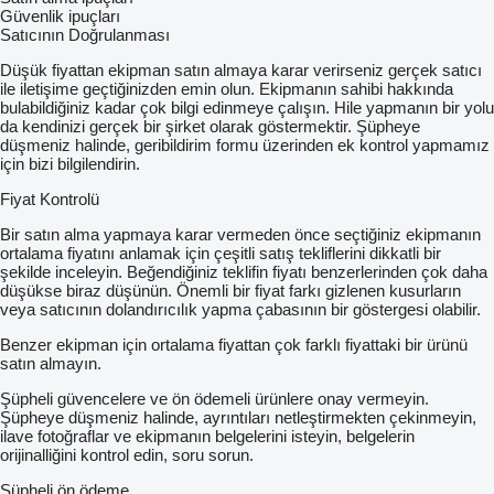
Güvenlik ipuçları
Satıcının Doğrulanması
Düşük fiyattan ekipman satın almaya karar verirseniz gerçek satıcı
ile iletişime geçtiğinizden emin olun. Ekipmanın sahibi hakkında
bulabildiğiniz kadar çok bilgi edinmeye çalışın. Hile yapmanın bir yolu
da kendinizi gerçek bir şirket olarak göstermektir. Şüpheye
düşmeniz halinde, geribildirim formu üzerinden ek kontrol yapmamız
için bizi bilgilendirin.
Fiyat Kontrolü
Bir satın alma yapmaya karar vermeden önce seçtiğiniz ekipmanın
ortalama fiyatını anlamak için çeşitli satış tekliflerini dikkatli bir
şekilde inceleyin. Beğendiğiniz teklifin fiyatı benzerlerinden çok daha
düşükse biraz düşünün. Önemli bir fiyat farkı gizlenen kusurların
veya satıcının dolandırıcılık yapma çabasının bir göstergesi olabilir.
Benzer ekipman için ortalama fiyattan çok farklı fiyattaki bir ürünü
satın almayın.
Şüpheli güvencelere ve ön ödemeli ürünlere onay vermeyin.
Şüpheye düşmeniz halinde, ayrıntıları netleştirmekten çekinmeyin,
ilave fotoğraflar ve ekipmanın belgelerini isteyin, belgelerin
orijinalliğini kontrol edin, soru sorun.
Şüpheli ön ödeme