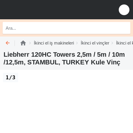
İkinci el iş makineleri
İkinci el vinçler
İkinci el
Liebherr 120HC Towers 2,5m / 5m / 10m
/12,5m, STAMBUL, TURKEY Kule Vinç
1/3