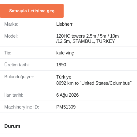
Satıcıyla iletişime geç
Marka:
Liebherr
Model:
120HC towers 2,5m / 5m / 10m
/12,5m, STAMBUL, TURKEY
Tip:
kule vinç
Üretim tarihi:
1990
Bulunduğu yer:
Türkiye
8692 km to "United States/Columbus"
İlan tarihi:
6 Ağu 2026
Machineryline ID:
PM51309
Durum