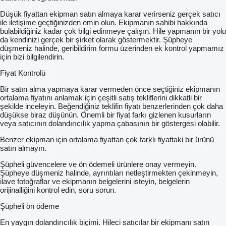
Düşük fiyattan ekipman satın almaya karar verirseniz gerçek satıcı
ile iletişime geçtiğinizden emin olun. Ekipmanın sahibi hakkında
bulabildiğiniz kadar çok bilgi edinmeye çalışın. Hile yapmanın bir yolu
da kendinizi gerçek bir şirket olarak göstermektir. Şüpheye
düşmeniz halinde, geribildirim formu üzerinden ek kontrol yapmamız
için bizi bilgilendirin.
Fiyat Kontrolü
Bir satın alma yapmaya karar vermeden önce seçtiğiniz ekipmanın
ortalama fiyatını anlamak için çeşitli satış tekliflerini dikkatli bir
şekilde inceleyin. Beğendiğiniz teklifin fiyatı benzerlerinden çok daha
düşükse biraz düşünün. Önemli bir fiyat farkı gizlenen kusurların
veya satıcının dolandırıcılık yapma çabasının bir göstergesi olabilir.
Benzer ekipman için ortalama fiyattan çok farklı fiyattaki bir ürünü
satın almayın.
Şüpheli güvencelere ve ön ödemeli ürünlere onay vermeyin.
Şüpheye düşmeniz halinde, ayrıntıları netleştirmekten çekinmeyin,
ilave fotoğraflar ve ekipmanın belgelerini isteyin, belgelerin
orijinalliğini kontrol edin, soru sorun.
Şüpheli ön ödeme
En yaygın dolandırıcılık biçimi. Hileci satıcılar bir ekipmanı satın