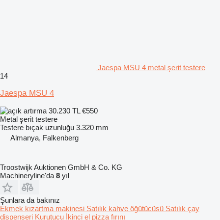
Jaespa MSU 4 metal şerit testere
14
Jaespa MSU 4
30.230 TL
€550
Metal şerit testere
Testere bıçak uzunluğu
3.320 mm
Almanya, Falkenberg
Troostwijk Auktionen GmbH & Co. KG
Machineryline'da
8
yıl
Şunlara da bakınız
Ekmek kızartma makinesi
Satılık kahve öğütücüsü
Satılık çay
dispenseri
Kurutucu
İkinci el pizza fırını