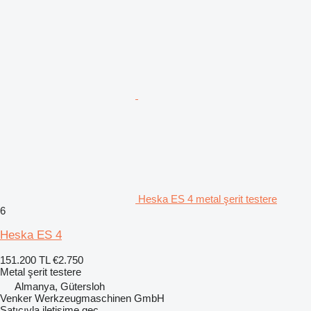
Heska ES 4 metal şerit testere
6
Heska ES 4
151.200 TL
€2.750
Metal şerit testere
Almanya, Gütersloh
Venker Werkzeugmaschinen GmbH
Satıcıyla iletişime geç