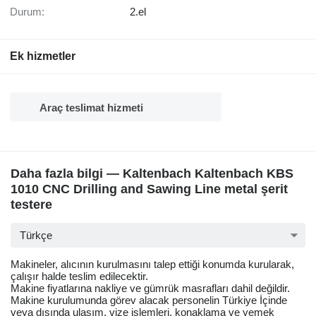
Durum:
2.el
Ek hizmetler
Araç teslimat hizmeti
Daha fazla bilgi — Kaltenbach Kaltenbach KBS
1010 CNC Drilling and Sawing Line metal şerit
testere
Türkçe
Makineler, alıcının kurulmasını talep ettiği konumda kurularak,
çalışır halde teslim edilecektir.
Makine fiyatlarına nakliye ve gümrük masrafları dahil değildir.
Makine kurulumunda görev alacak personelin Türkiye İçinde
veya dışında ulaşım, vize işlemleri, konaklama ve yemek