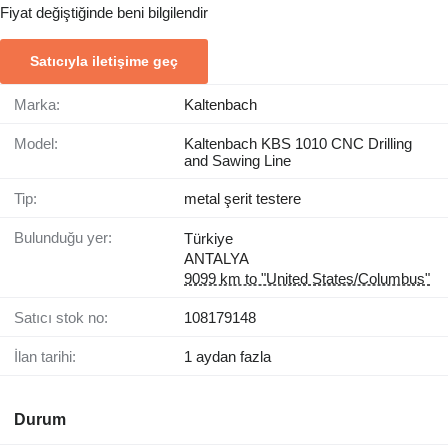
Fiyat değiştiğinde beni bilgilendir
Satıcıyla iletişime geç
Marka:
Kaltenbach
Model:
Kaltenbach KBS 1010 CNC Drilling
and Sawing Line
Tip:
metal şerit testere
Bulunduğu yer:
Türkiye
ANTALYA
9099 km to "United States/Columbus"
Satıcı stok no:
108179148
İlan tarihi:
1 aydan fazla
Durum