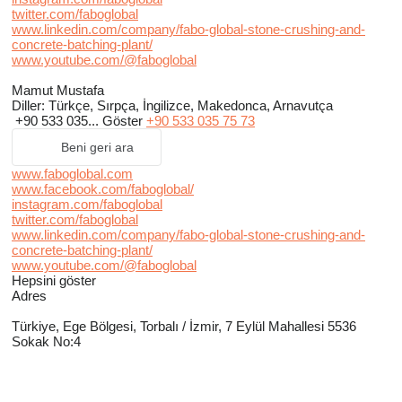
twitter.com/faboglobal
www.linkedin.com/company/fabo-global-stone-crushing-and-
concrete-batching-plant/
www.youtube.com/@faboglobal
Mamut Mustafa
Diller:
Türkçe, Sırpça, İngilizce, Makedonca, Arnavutça
+90 533 035...
Göster
+90 533 035 75 73
Beni geri ara
www.faboglobal.com
www.facebook.com/faboglobal/
instagram.com/faboglobal
twitter.com/faboglobal
www.linkedin.com/company/fabo-global-stone-crushing-and-
concrete-batching-plant/
www.youtube.com/@faboglobal
Hepsini göster
Adres
Türkiye, Ege Bölgesi, Torbalı / İzmir, 7 Eylül Mahallesi 5536
Sokak No:4