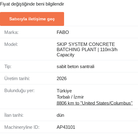
Fiyat değiştiğinde beni bilgilendir
Satıcıyla iletişime geç
Marka:
FABO
Model:
SKIP SYSTEM CONCRETE
BATCHING PLANT | 110m3/h
Capacity
Tip:
sabit beton santrali
Üretim tarihi:
2026
Bulunduğu yer:
Türkiye
Torbalı / İzmir
8806 km to "United States/Columbus"
İlan tarihi:
dün
Machineryline ID:
AP43101