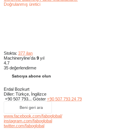
Doğrulanmış üretici
Stokta:
377 ilan
Machineryline'da
9
yıl
4.7
35 değerlendirme
Satıcıya abone olun
Erdal Bozkurt
Diller:
Türkçe, İngilizce
+90 507 793...
Göster
+90 507 793 24 79
Beni geri ara
www.facebook.com/faboglobal/
instagram.com/faboglobal
twitter.com/faboglobal