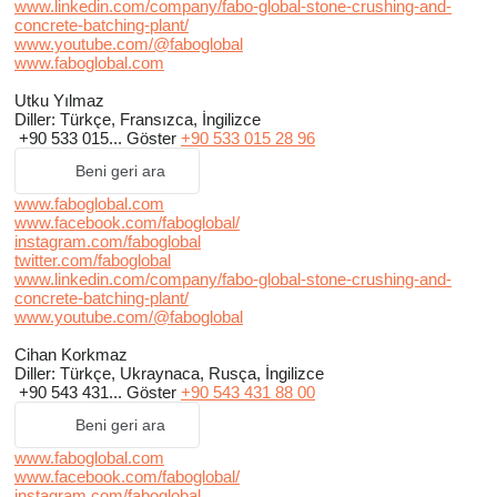
www.linkedin.com/company/fabo-global-stone-crushing-and-
concrete-batching-plant/
www.youtube.com/@faboglobal
www.faboglobal.com
Utku Yılmaz
Diller:
Türkçe, Fransızca, İngilizce
+90 533 015...
Göster
+90 533 015 28 96
Beni geri ara
www.faboglobal.com
www.facebook.com/faboglobal/
instagram.com/faboglobal
twitter.com/faboglobal
www.linkedin.com/company/fabo-global-stone-crushing-and-
concrete-batching-plant/
www.youtube.com/@faboglobal
Cihan Korkmaz
Diller:
Türkçe, Ukraynaca, Rusça, İngilizce
+90 543 431...
Göster
+90 543 431 88 00
Beni geri ara
www.faboglobal.com
www.facebook.com/faboglobal/
instagram.com/faboglobal