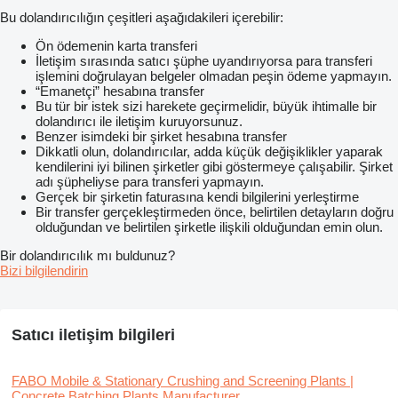
Bu dolandırıcılığın çeşitleri aşağıdakileri içerebilir:
Ön ödemenin karta transferi
İletişim sırasında satıcı şüphe uyandırıyorsa para transferi
işlemini doğrulayan belgeler olmadan peşin ödeme yapmayın.
“Emanetçi” hesabına transfer
Bu tür bir istek sizi harekete geçirmelidir, büyük ihtimalle bir
dolandırıcı ile iletişim kuruyorsunuz.
Benzer isimdeki bir şirket hesabına transfer
Dikkatli olun, dolandırıcılar, adda küçük değişiklikler yaparak
kendilerini iyi bilinen şirketler gibi göstermeye çalışabilir. Şirket
adı şüpheliyse para transferi yapmayın.
Gerçek bir şirketin faturasına kendi bilgilerini yerleştirme
Bir transfer gerçekleştirmeden önce, belirtilen detayların doğru
olduğundan ve belirtilen şirketle ilişkili olduğundan emin olun.
Bir dolandırıcılık mı buldunuz?
Bizi bilgilendirin
Satıcı iletişim bilgileri
FABO Mobile & Stationary Crushing and Screening Plants |
Concrete Batching Plants Manufacturer