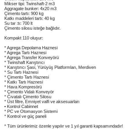
Mikser tipi: Twinshaft-2 m3
Aggragate bunker: 4x20 m3
Çimento tartı: 900 kg
Katkı maddeleri tartı: 40 kg
Su tar :tı: 700 lt
Çimento silosu isteğe bağlıdır.
Kompakt 110 oluşur:
* Agrega Depolama Haznesi
* Agrega Tartı Haznesi
* Agrega Transfer Konveyörü
* Twinshaft Karıştırıcı
* Karıştırıcı Şasi, Yürüyüş Platformları, Merdiven
* Su Tartı Haznesi
* Çimento Tartı Haznesi
* Katkı Tartı Haznesi
* Hava Kompresörü
* Çimento Vidalı Konveyör
* Cıvatalı Çimento Silosu
* Üst filtre, Emniyet valfi ve aksesuarları
• Kontrol Cabinnet
* PC ve Otomasyon Sistemi
* Kontrol ve güç paneli
* Tüm ürünlerimiz özenle yapılır ve 1 yıl garanti kapsamındadır!