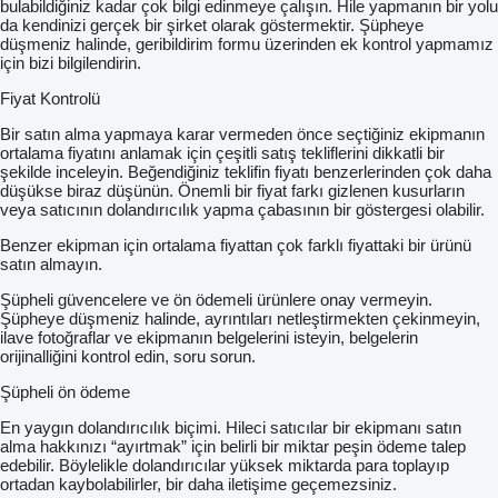
bulabildiğiniz kadar çok bilgi edinmeye çalışın. Hile yapmanın bir yolu
da kendinizi gerçek bir şirket olarak göstermektir. Şüpheye
düşmeniz halinde, geribildirim formu üzerinden ek kontrol yapmamız
için bizi bilgilendirin.
Fiyat Kontrolü
Bir satın alma yapmaya karar vermeden önce seçtiğiniz ekipmanın
ortalama fiyatını anlamak için çeşitli satış tekliflerini dikkatli bir
şekilde inceleyin. Beğendiğiniz teklifin fiyatı benzerlerinden çok daha
düşükse biraz düşünün. Önemli bir fiyat farkı gizlenen kusurların
veya satıcının dolandırıcılık yapma çabasının bir göstergesi olabilir.
Benzer ekipman için ortalama fiyattan çok farklı fiyattaki bir ürünü
satın almayın.
Şüpheli güvencelere ve ön ödemeli ürünlere onay vermeyin.
Şüpheye düşmeniz halinde, ayrıntıları netleştirmekten çekinmeyin,
ilave fotoğraflar ve ekipmanın belgelerini isteyin, belgelerin
orijinalliğini kontrol edin, soru sorun.
Şüpheli ön ödeme
En yaygın dolandırıcılık biçimi. Hileci satıcılar bir ekipmanı satın
alma hakkınızı “ayırtmak” için belirli bir miktar peşin ödeme talep
edebilir. Böylelikle dolandırıcılar yüksek miktarda para toplayıp
ortadan kaybolabilirler, bir daha iletişime geçemezsiniz.