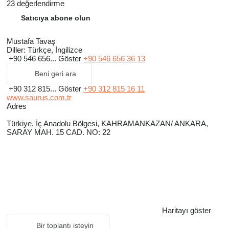
23 değerlendirme
Satıcıya abone olun
Mustafa Tavaş
Diller:
Türkçe, İngilizce
+90 546 656...
Göster
+90 546 656 36 13
Beni geri ara
+90 312 815...
Göster
+90 312 815 16 11
www.saurus.com.tr
Adres
Türkiye, İç Anadolu Bölgesi, KAHRAMANKAZAN/ ANKARA,
SARAY MAH. 15 CAD. NO: 22
Haritayı göster
Bir toplantı isteyin