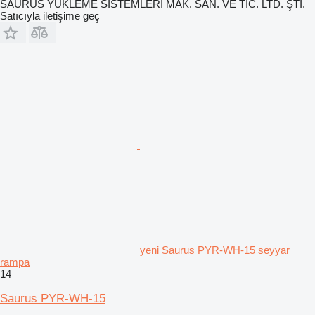
SAURUS YÜKLEME SİSTEMLERİ MAK. SAN. VE TİC. LTD. ŞTİ.
Satıcıyla iletişime geç
yeni Saurus PYR-WH-15 seyyar
rampa
14
Saurus PYR-WH-15