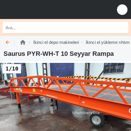
İkinci el depo makineleri
İkinci el yükleme rıhtım
Saurus PYR-WH-T 10 Seyyar Rampa
1/10