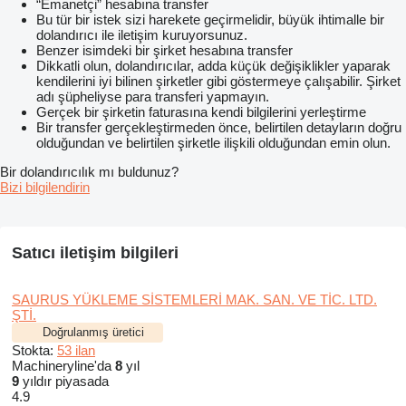
“Emanetçi” hesabına transfer
Bu tür bir istek sizi harekete geçirmelidir, büyük ihtimalle bir
dolandırıcı ile iletişim kuruyorsunuz.
Benzer isimdeki bir şirket hesabına transfer
Dikkatli olun, dolandırıcılar, adda küçük değişiklikler yaparak
kendilerini iyi bilinen şirketler gibi göstermeye çalışabilir. Şirket
adı şüpheliyse para transferi yapmayın.
Gerçek bir şirketin faturasına kendi bilgilerini yerleştirme
Bir transfer gerçekleştirmeden önce, belirtilen detayların doğru
olduğundan ve belirtilen şirketle ilişkili olduğundan emin olun.
Bir dolandırıcılık mı buldunuz?
Bizi bilgilendirin
Satıcı iletişim bilgileri
SAURUS YÜKLEME SİSTEMLERİ MAK. SAN. VE TİC. LTD.
ŞTİ.
Doğrulanmış üretici
Stokta:
53 ilan
Machineryline'da
8
yıl
9
yıldır piyasada
4.9