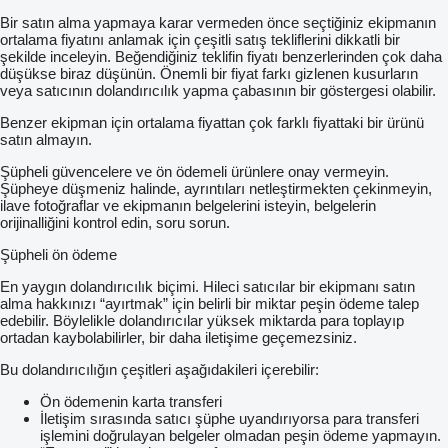
Bir satın alma yapmaya karar vermeden önce seçtiğiniz ekipmanın
ortalama fiyatını anlamak için çeşitli satış tekliflerini dikkatli bir
şekilde inceleyin. Beğendiğiniz teklifin fiyatı benzerlerinden çok daha
düşükse biraz düşünün. Önemli bir fiyat farkı gizlenen kusurların
veya satıcının dolandırıcılık yapma çabasının bir göstergesi olabilir.
Benzer ekipman için ortalama fiyattan çok farklı fiyattaki bir ürünü
satın almayın.
Şüpheli güvencelere ve ön ödemeli ürünlere onay vermeyin.
Şüpheye düşmeniz halinde, ayrıntıları netleştirmekten çekinmeyin,
ilave fotoğraflar ve ekipmanın belgelerini isteyin, belgelerin
orijinalliğini kontrol edin, soru sorun.
Şüpheli ön ödeme
En yaygın dolandırıcılık biçimi. Hileci satıcılar bir ekipmanı satın
alma hakkınızı “ayırtmak” için belirli bir miktar peşin ödeme talep
edebilir. Böylelikle dolandırıcılar yüksek miktarda para toplayıp
ortadan kaybolabilirler, bir daha iletişime geçemezsiniz.
Bu dolandırıcılığın çeşitleri aşağıdakileri içerebilir:
Ön ödemenin karta transferi
İletişim sırasında satıcı şüphe uyandırıyorsa para transferi
işlemini doğrulayan belgeler olmadan peşin ödeme yapmayın.