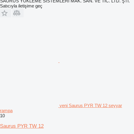
SAURUS YÜKLEME SİSTEMLERİ MAK. SAN. VE TİC. LTD. ŞTİ.
Satıcıyla iletişime geç
yeni Saurus PYR TW 12 seyyar
rampa
10
Saurus PYR TW 12