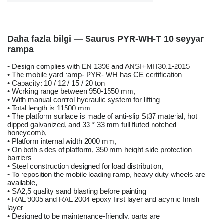
Daha fazla bilgi — Saurus PYR-WH-T 10 seyyar
rampa
• Design complies with EN 1398 and ANSI+MH30.1-2015
• The mobile yard ramp- PYR- WH has CE certification
• Capacity: 10 / 12 / 15 / 20 ton
• Working range between 950-1550 mm,
• With manual control hydraulic system for lifting
• Total length is 11500 mm
• The platform surface is made of anti-slip St37 material, hot
dipped galvanized, and 33 * 33 mm full fluted notched
honeycomb,
• Platform internal width 2000 mm,
• On both sides of platform, 350 mm height side protection
barriers
• Steel construction designed for load distribution,
• To reposition the mobile loading ramp, heavy duty wheels are
available,
• SA2,5 quality sand blasting before painting
• RAL 9005 and RAL 2004 epoxy first layer and acyrilic finish
layer
• Designed to be maintenance-friendly, parts are