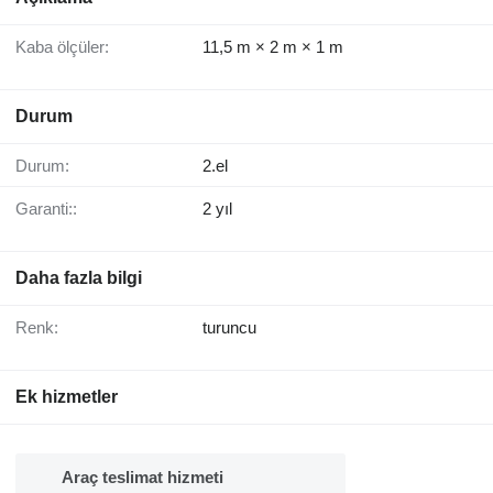
Kaba ölçüler:
11,5 m × 2 m × 1 m
Durum
Durum:
2.el
Garanti::
2 yıl
Daha fazla bilgi
Renk:
turuncu
Ek hizmetler
Araç teslimat hizmeti