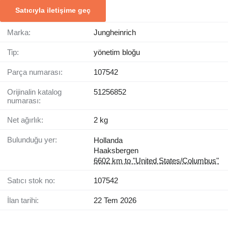
Satıcıyla iletişime geç
Marka:
Jungheinrich
Tip:
yönetim bloğu
Parça numarası:
107542
Orijinalin katalog
51256852
numarası:
Net ağırlık:
2 kg
Bulunduğu yer:
Hollanda
Haaksbergen
6602 km to "United States/Columbus"
Satıcı stok no:
107542
İlan tarihi:
22 Tem 2026