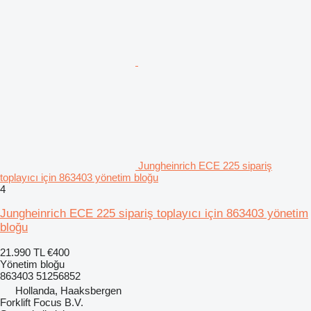
Jungheinrich ECE 225 sipariş
toplayıcı için 863403 yönetim bloğu
4
Jungheinrich ECE 225 sipariş toplayıcı için 863403 yönetim
bloğu
21.990 TL
€400
Yönetim bloğu
863403 51256852
Hollanda, Haaksbergen
Forklift Focus B.V.