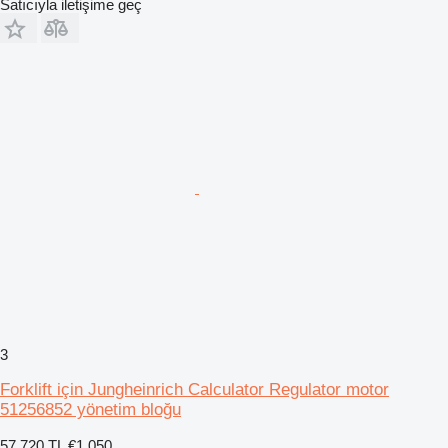
Satıcıyla iletişime geç
3
Forklift için Jungheinrich Calculator Regulator motor
51256852 yönetim bloğu
57.720 TL
€1.050