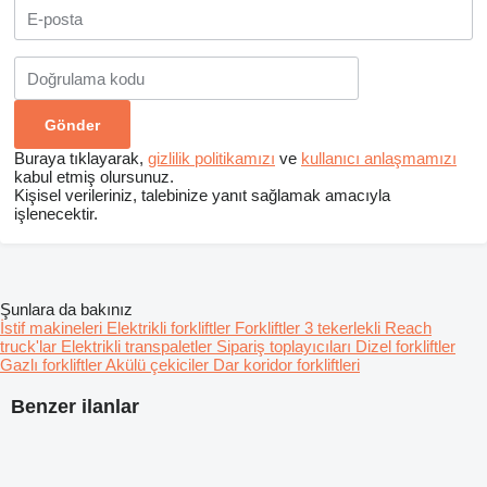
Buraya tıklayarak,
gizlilik politikamızı
ve
kullanıcı anlaşmamızı
kabul etmiş olursunuz.
Kişisel verileriniz, talebinize yanıt sağlamak amacıyla
işlenecektir.
Şunlara da bakınız
İstif makineleri
Elektrikli forkliftler
Forkliftler 3 tekerlekli
Reach
truck'lar
Elektrikli transpaletler
Sipariş toplayıcıları
Dizel forkliftler
Gazlı forkliftler
Akülü çekiciler
Dar koridor forkliftleri
Benzer ilanlar