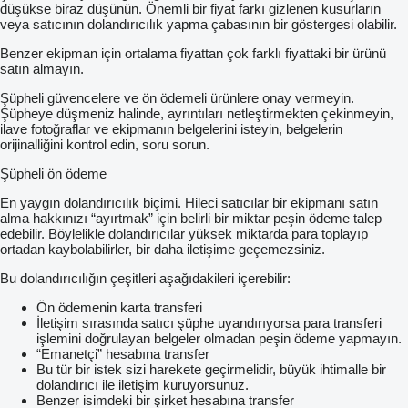
düşükse biraz düşünün. Önemli bir fiyat farkı gizlenen kusurların
veya satıcının dolandırıcılık yapma çabasının bir göstergesi olabilir.
Benzer ekipman için ortalama fiyattan çok farklı fiyattaki bir ürünü
satın almayın.
Şüpheli güvencelere ve ön ödemeli ürünlere onay vermeyin.
Şüpheye düşmeniz halinde, ayrıntıları netleştirmekten çekinmeyin,
ilave fotoğraflar ve ekipmanın belgelerini isteyin, belgelerin
orijinalliğini kontrol edin, soru sorun.
Şüpheli ön ödeme
En yaygın dolandırıcılık biçimi. Hileci satıcılar bir ekipmanı satın
alma hakkınızı “ayırtmak” için belirli bir miktar peşin ödeme talep
edebilir. Böylelikle dolandırıcılar yüksek miktarda para toplayıp
ortadan kaybolabilirler, bir daha iletişime geçemezsiniz.
Bu dolandırıcılığın çeşitleri aşağıdakileri içerebilir:
Ön ödemenin karta transferi
İletişim sırasında satıcı şüphe uyandırıyorsa para transferi
işlemini doğrulayan belgeler olmadan peşin ödeme yapmayın.
“Emanetçi” hesabına transfer
Bu tür bir istek sizi harekete geçirmelidir, büyük ihtimalle bir
dolandırıcı ile iletişim kuruyorsunuz.
Benzer isimdeki bir şirket hesabına transfer