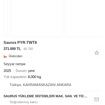
Saurus PYR-TWT8
371.000 TL
€6.750
Üreticiden
Seyyar rampa
2025
Durum
yeni
Yük kapasitesi
8.000 kg
Türkiye, KAHRAMANKAZAN/ ANKARA
SAURUS YÜKLEME SİSTEMLERİ MAK. SAN. VE TİC. LTD. ŞTİ.