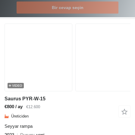
Bir cevap seçin
VIDEO
Saurus PYR-W-15
€800 / ay
€12.600
Üreticiden
Seyyar rampa
2023
Durum
yeni