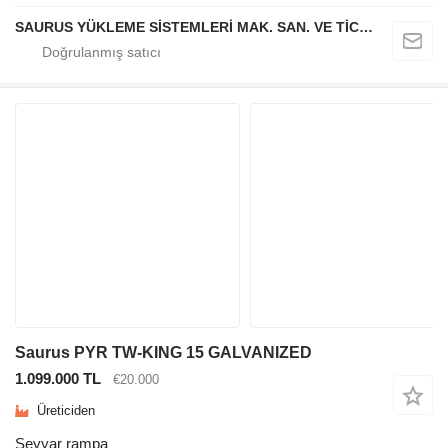
SAURUS YÜKLEME SİSTEMLERİ MAK. SAN. VE TİC. LTD. ŞTİ.
Saurus PYR TW-KING 15 GALVANIZED
1.099.000 TL
€20.000
Üreticiden
Seyyar rampa