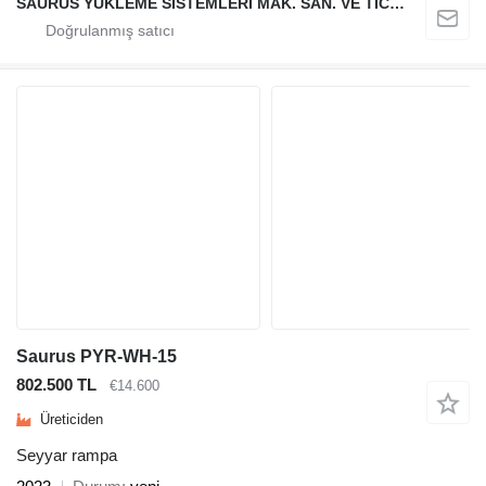
SAURUS YÜKLEME SİSTEMLERİ MAK. SAN. VE TİC. LTD. ŞTİ.
Saurus PYR-WH-15
802.500 TL
€14.600
Üreticiden
Seyyar rampa