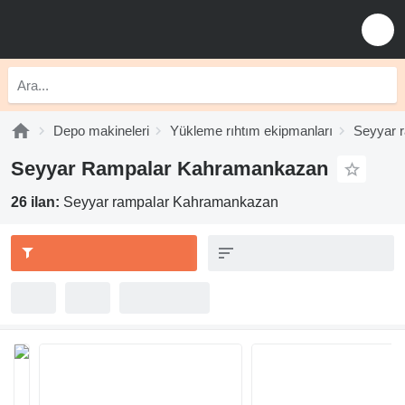
Depo makineleri
Yükleme rıhtım ekipmanları
Seyyar 
Seyyar Rampalar Kahramankazan
26 ilan:
Seyyar rampalar Kahramankazan