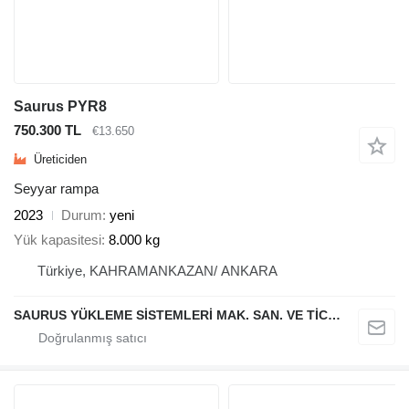
Saurus PYR8
750.300 TL
€13.650
Üreticiden
Seyyar rampa
2023
Durum
yeni
Yük kapasitesi
8.000 kg
Türkiye, KAHRAMANKAZAN/ ANKARA
SAURUS YÜKLEME SİSTEMLERİ MAK. SAN. VE TİC. LTD. ŞTİ.