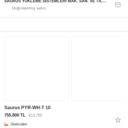
SAURUS YÜKLEME SİSTEMLERİ MAK. SAN. VE TİC. LTD. ŞTİ.
Saurus PYR-WH-T 10
755.800 TL
€13.750
Üreticiden