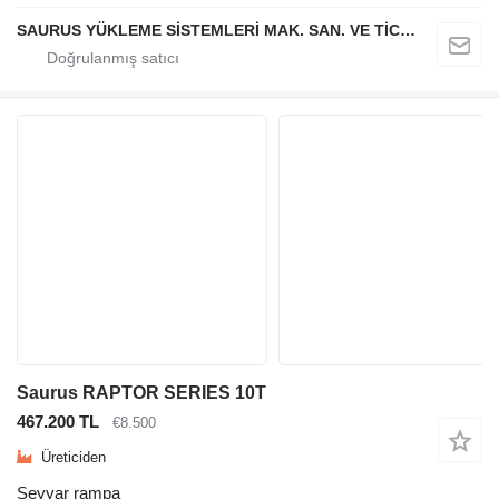
SAURUS YÜKLEME SİSTEMLERİ MAK. SAN. VE TİC. LTD. ŞTİ.
Saurus RAPTOR SERIES 10T
467.200 TL
€8.500
Üreticiden
Seyyar rampa