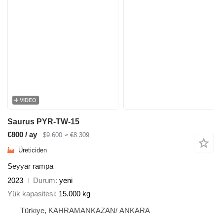
VIDEO
Saurus PYR-TW-15
€800 / ay
$9.600
≈ €8.309
Üreticiden
Seyyar rampa
2023
Durum
yeni
Yük kapasitesi
15.000 kg
Türkiye, KAHRAMANKAZAN/ ANKARA