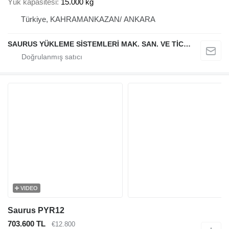
Yük kapasitesi
15.000 kg
Türkiye, KAHRAMANKAZAN/ ANKARA
SAURUS YÜKLEME SİSTEMLERİ MAK. SAN. VE TİC. LTD. ŞTİ.
VIDEO
Saurus PYR12
703.600 TL
€12.800