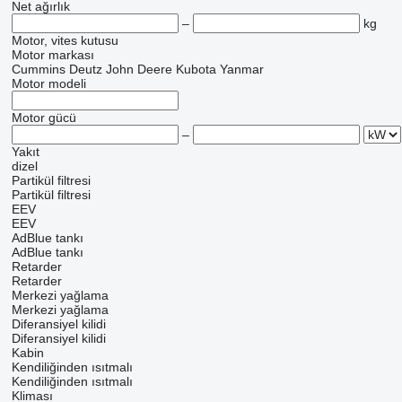
Net ağırlık
–
kg
Motor, vites kutusu
Motor markası
Cummins
Deutz
John Deere
Kubota
Yanmar
Motor modeli
Motor gücü
–
Yakıt
dizel
Partikül filtresi
Partikül filtresi
EEV
EEV
AdBlue tankı
AdBlue tankı
Retarder
Retarder
Merkezi yağlama
Merkezi yağlama
Diferansiyel kilidi
Diferansiyel kilidi
Kabin
Kendiliğinden ısıtmalı
Kendiliğinden ısıtmalı
Kliması