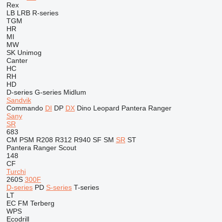
Rex
LB
LRB
R-series
TGM
HR
MI
MW
SK
Unimog
Canter
HC
RH
HD
D-series
G-series
Midlum
Sandvik
Commando
DI
DP
DX
Dino
Leopard
Pantera
Ranger
Sany
SR
683
CM
PSM
R208
R312
R940
SF
SM
SR
ST
Pantera
Ranger
Scout
148
CF
Turchi
260S
300F
D-series
PD
S-series
T-series
LT
EC
FM
Terberg
WPS
Ecodrill