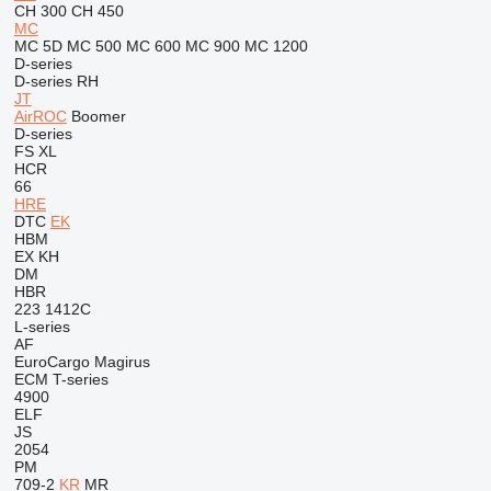
CH 300
CH 450
MC
MC 5D
MC 500
MC 600
MC 900
MC 1200
D-series
D-series
RH
JT
AirROC
Boomer
D-series
FS
XL
HCR
66
HRE
DTC
EK
HBM
EX
KH
DM
HBR
223
1412C
L-series
AF
EuroCargo
Magirus
ECM
T-series
4900
ELF
JS
2054
PM
709-2
KR
MR