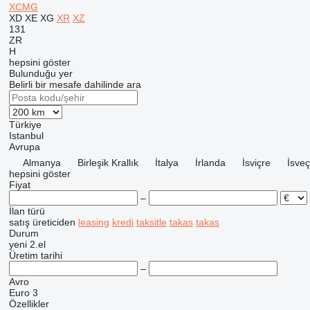
XCMG
XD
XE
XG
XR
XZ
131
ZR
H
hepsini göster
Bulunduğu yer
Belirli bir mesafe dahilinde ara
Türkiye
Istanbul
Avrupa
Almanya
Birleşik Krallık
İtalya
İrlanda
İsviçre
İsveç
hepsini göster
Fiyat
–
İlan türü
satış
üreticiden
leasing
kredi
taksitle
takas
takas
Durum
yeni
2.el
Üretim tarihi
–
Avro
Euro 3
Özellikler