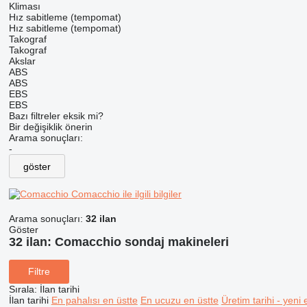
Kliması
Hız sabitleme (tempomat)
Hız sabitleme (tempomat)
Takograf
Takograf
Akslar
ABS
ABS
EBS
EBS
Bazı filtreler eksik mi?
Bir değişiklik önerin
Arama sonuçları:
-
göster
Comacchio ile ilgili bilgiler
Arama sonuçları:
32 ilan
Göster
32 ilan:
Comacchio sondaj makineleri
Filtre
Sırala
:
İlan tarihi
İlan tarihi
En pahalısı en üstte
En ucuzu en üstte
Üretim tarihi - yeni 