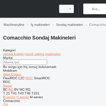
Machineryline
İş makineleri
Sondaj makineleri
Comacchio 
Comacchio Sondaj Makineleri
Kategori
sondaj kuleleri
kazık çakma makineleri
Marka
Bu sorgu için hiç sonuç bulunamadı
Mobilram
Atlas Copco
FlexiROC
L2C
ROC
SmartROC
ROC
Bauer
BC
BG
BV
MC
RG
T 21
T41
T43
T46
T151
B-series
C-series
M-series
Comacchio
CH