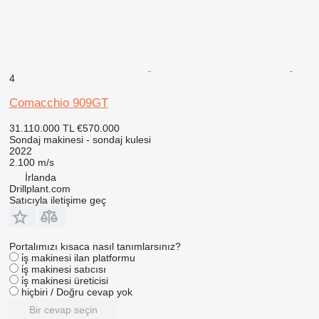
4
Comacchio 909GT
31.110.000 TL
€570.000
Sondaj makinesi - sondaj kulesi
2022
2.100 m/s
İrlanda
Drillplant.com
Satıcıyla iletişime geç
Portalımızı kısaca nasıl tanımlarsınız?
i̇ş makinesi ilan platformu
i̇ş makinesi satıcısı
i̇ş makinesi üreticisi
hiçbiri / Doğru cevap yok
Bir cevap seçin