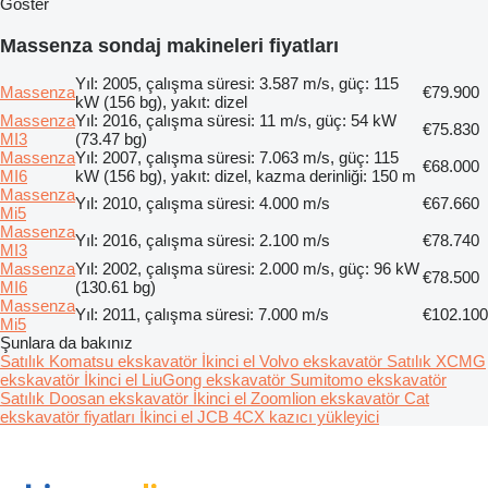
Göster
Massenza sondaj makineleri fiyatları
Yıl: 2005, çalışma süresi: 3.587 m/s, güç: 115
Massenza
€79.900
kW (156 bg), yakıt: dizel
Massenza
Yıl: 2016, çalışma süresi: 11 m/s, güç: 54 kW
€75.830
MI3
(73.47 bg)
Massenza
Yıl: 2007, çalışma süresi: 7.063 m/s, güç: 115
€68.000
MI6
kW (156 bg), yakıt: dizel, kazma derinliği: 150 m
Massenza
Yıl: 2010, çalışma süresi: 4.000 m/s
€67.660
Mi5
Massenza
Yıl: 2016, çalışma süresi: 2.100 m/s
€78.740
MI3
Massenza
Yıl: 2002, çalışma süresi: 2.000 m/s, güç: 96 kW
€78.500
MI6
(130.61 bg)
Massenza
Yıl: 2011, çalışma süresi: 7.000 m/s
€102.100
Mi5
Şunlara da bakınız
Satılık Komatsu ekskavatör
İkinci el Volvo ekskavatör
Satılık XCMG
ekskavatör
İkinci el LiuGong ekskavatör
Sumitomo ekskavatör
Satılık Doosan ekskavatör
İkinci el Zoomlion ekskavatör
Cat
ekskavatör fiyatları
İkinci el JCB 4CX kazıcı yükleyici