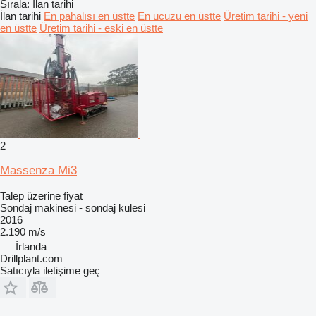
Sırala
:
İlan tarihi
İlan tarihi
En pahalısı en üstte
En ucuzu en üstte
Üretim tarihi - yeni
en üstte
Üretim tarihi - eski en üstte
2
Massenza Mi3
Talep üzerine fiyat
Sondaj makinesi - sondaj kulesi
2016
2.190 m/s
İrlanda
Drillplant.com
Satıcıyla iletişime geç