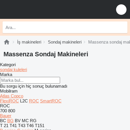
İş makineleri
Sondaj makineleri
Massenza sondaj maki
Massenza Sondaj Makineleri
Kategori
sondaj kuleleri
Marka
Bu sorgu için hiç sonuç bulunamadı
Mobilram
Atlas Copco
FlexiROC
L2C
ROC
SmartROC
ROC
700
800
Bauer
BC
BG
BV
MC
RG
T 21
T41
T43
T46
T151