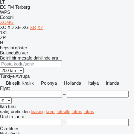
LT
EC
FM
Terberg
WPS
Ecodrill
XCMG
XC
XD
XE
XG
XR
XZ
131
ZR
H
hepsini göster
Bulunduğu yer
Belirli bir mesafe dahilinde ara
Türkiye
Avrupa
Birleşik Krallık
Polonya
Hollanda
İtalya
İrlanda
Fiyat
–
İlan türü
satış
üreticiden
leasing
kredi
taksitle
takas
takas
Üretim tarihi
–
Özellikler
Net ağırlık