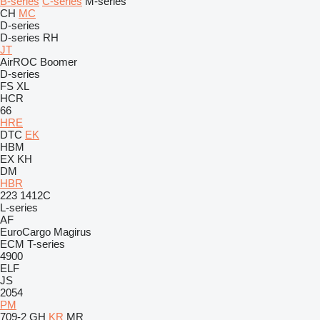
B-series
C-series
M-series
CH
MC
D-series
D-series
RH
JT
AirROC
Boomer
D-series
FS
XL
HCR
66
HRE
DTC
EK
HBM
EX
KH
DM
HBR
223
1412C
L-series
AF
EuroCargo
Magirus
ECM
T-series
4900
ELF
JS
2054
PM
709-2
GH
KR
MR