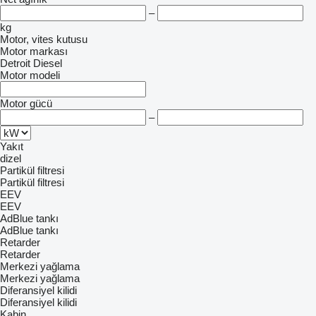
–
kg
Motor, vites kutusu
Motor markası
Detroit Diesel
Motor modeli
Motor gücü
–
Yakıt
dizel
Partikül filtresi
Partikül filtresi
EEV
EEV
AdBlue tankı
AdBlue tankı
Retarder
Retarder
Merkezi yağlama
Merkezi yağlama
Diferansiyel kilidi
Diferansiyel kilidi
Kabin