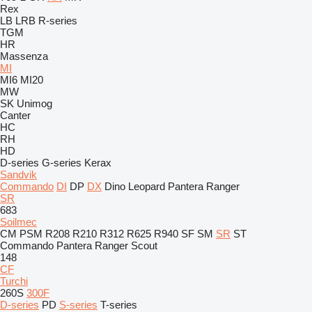
Rex
LB
LRB
R-series
TGM
HR
Massenza
MI
MI6
MI20
MW
SK
Unimog
Canter
HC
RH
HD
D-series
G-series
Kerax
Sandvik
Commando
DI
DP
DX
Dino
Leopard
Pantera
Ranger
SR
683
Soilmec
CM
PSM
R208
R210
R312
R625
R940
SF
SM
SR
ST
Commando
Pantera
Ranger
Scout
148
CF
Turchi
260S
300F
D-series
PD
S-series
T-series