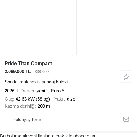
Pride Titan Compact
2.089.000 TL
€38.000
Sondaj makinesi - sondaj kulesi
2026
Durum
yeni
Euro 5
Güç
42.63 kW (58 bg)
Yakıt
dizel
Kazma derinliği
200 m
Polonya, Toruń
Bu bölüme ait yeni ilanları almak için abone olun