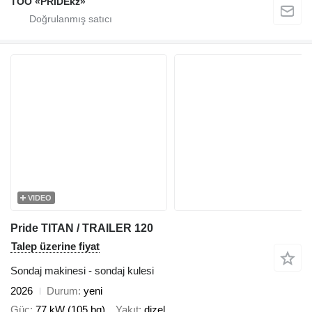
TOO «PRIDEkz»
VIDEO
Pride TITAN / TRAILER 120
Talep üzerine fiyat
Sondaj makinesi - sondaj kulesi
2026
Durum
yeni
Güç
77 kW (105 bg)
Yakıt
dizel