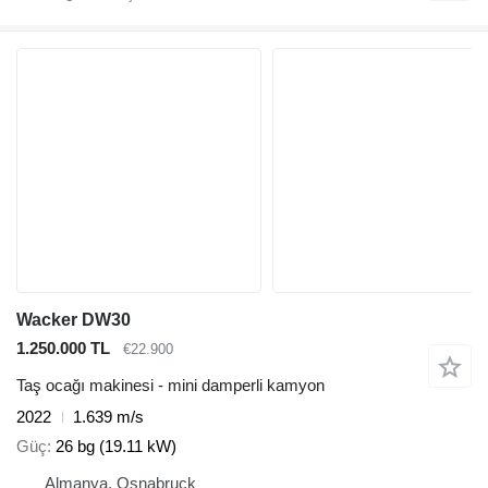
Wacker DW30
1.250.000 TL
€22.900
Taş ocağı makinesi - mini damperli kamyon
2022
1.639 m/s
Güç
26 bg (19.11 kW)
Almanya, Osnabruck