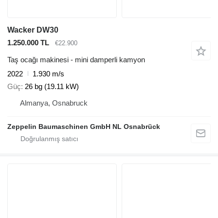
Wacker DW30
1.250.000 TL
€22.900
Taş ocağı makinesi - mini damperli kamyon
2022
1.930 m/s
Güç
26 bg (19.11 kW)
Almanya, Osnabruck
Zeppelin Baumaschinen GmbH NL Osnabrück