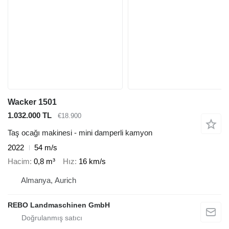
Wacker 1501
1.032.000 TL
€18.900
Taş ocağı makinesi - mini damperli kamyon
2022
54 m/s
Hacim
0,8 m³
Hız
16 km/s
Almanya, Aurich
REBO Landmaschinen GmbH