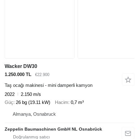
Wacker DW30
1.250.000 TL
€22.900
Taş ocağı makinesi - mini damperli kamyon
2022
2.150 m/s
Güç
26 bg (19.11 kW)
Hacim
0,7 m³
Almanya, Osnabruck
Zeppelin Baumaschinen GmbH NL Osnabrück