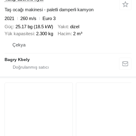
Taş ocağı makinesi - paletli damperli kamyon
2021
260 m/s
Euro 3
Güç
25.17 bg (18.5 kW)
Yakıt
dizel
Yük kapasitesi
2.300 kg
Hacim
2 m³
Çekya
Bagry Kbely