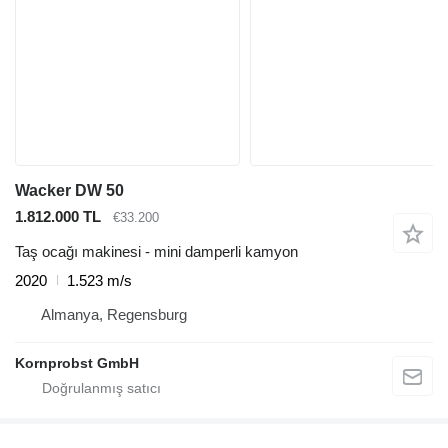
Wacker DW 50
1.812.000 TL
€33.200
Taş ocağı makinesi - mini damperli kamyon
2020
1.523 m/s
Almanya, Regensburg
Kornprobst GmbH