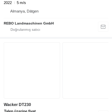
2022
5 m/s
Almanya, Dätgen
REBO Landmaschinen GmbH
Wacker DT230
Talep üzerine fiyat