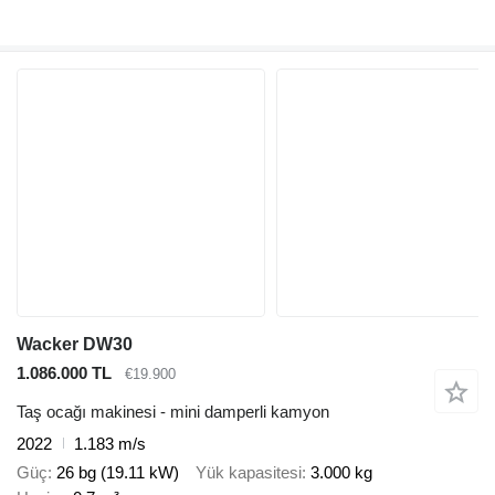
Wacker DW30
1.086.000 TL
€19.900
Taş ocağı makinesi - mini damperli kamyon
2022
1.183 m/s
Güç
26 bg (19.11 kW)
Yük kapasitesi
3.000 kg