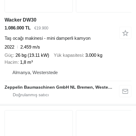
Wacker DW30
1.086.000 TL
€19.900
Taş ocağı makinesi - mini damperli kamyon
2022
2.459 m/s
Güç
26 bg (19.11 kW)
Yük kapasitesi
3.000 kg
Hacim
1,8 m³
Almanya, Westerstede
Zeppelin Baumaschinen GmbH NL Bremen, Westerstede