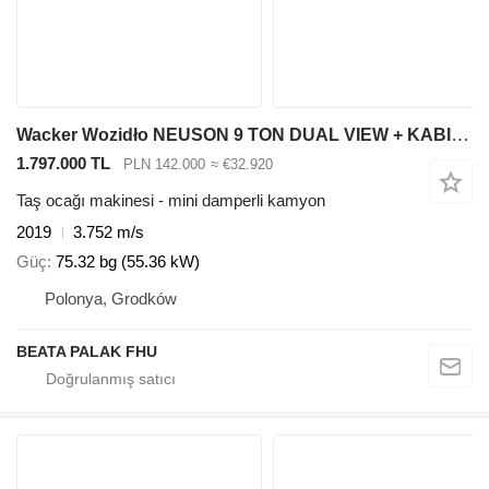
Wacker Wozidło NEUSON 9 TON DUAL VIEW + KABINA ,2019 rok
1.797.000 TL
PLN 142.000
≈ €32.920
Taş ocağı makinesi - mini damperli kamyon
2019
3.752 m/s
Güç
75.32 bg (55.36 kW)
Polonya, Grodków
BEATA PALAK FHU