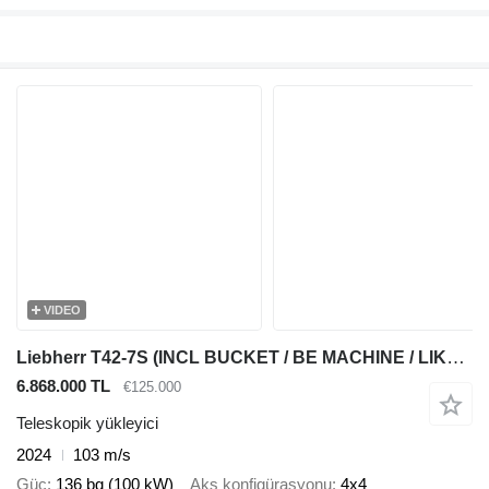
VIDEO
Liebherr T42-7S (INCL BUCKET / BE MACHINE / LIKE NEW / 7M HEIGHT / 4X4 /
6.868.000 TL
€125.000
Teleskopik yükleyici
2024
103 m/s
Güç
136 bg (100 kW)
Aks konfigürasyonu
4x4