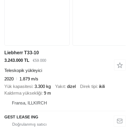
Liebherr T33-10
3.243.000 TL
€59.000
Teleskopik yükleyici
2020
1.879 m/s
Yük kapasitesi
3.300 kg
Yakıt
dizel
Direk tipi
ikili
Kaldırma yüksekliği
9 m
Fransa, ILLKIRCH
GEST LEASE ING