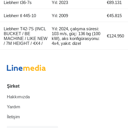
Liebherr t36-7s
Yıl: 2023
€89.131
Liebherr tl 445-10
Yıl: 2009
€45.815
Liebherr T42-7S (INCL
Yıl: 2024, çalışma süresi:
BUCKET / BE
103 m/s, güç: 136 bg (100
€124.950
MACHINE / LIKE NEW
kW), aks konfigürasyonu:
/ 7M HEIGHT / 4X4 /
4x4, yakıt: dizel
Şirket
Hakkımızda
Yardım
İletişim