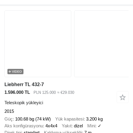
VIDEO
Liebherr TL 432-7
1.596.000 TL
PLN 125.000
≈ €29.030
Teleskopik yükleyici
2015
Güç
100.68 bg (74 kW)
Yük kapasitesi
3.200 kg
Aks konfigürasyonu
4x4x4
Yakıt
dizel
Mini
✓
Direk tipi
standart
Kaldırma yüksekliği
7 m