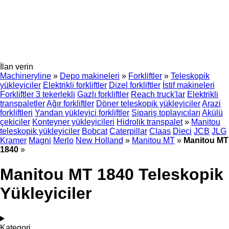
İlan verin
Machineryline
»
Depo makineleri
»
Forkliftler
»
Teleskopik
yükleyiciler
Elektrikli forkliftler
Dizel forkliftler
İstif makineleri
Forkliftler 3 tekerlekli
Gazlı forkliftler
Reach truck'lar
Elektrikli
transpaletler
Ağır forkliftler
Döner teleskopik yükleyiciler
Arazi
forkliftleri
Yandan yükleyici forkliftler
Sipariş toplayıcıları
Akülü
çekiciler
Konteyner yükleyicileri
Hidrolik transpalet
»
Manitou
teleskopik yükleyiciler
Bobcat
Caterpillar
Claas
Dieci
JCB
JLG
Kramer
Magni
Merlo
New Holland
»
Manitou MT
»
Manitou MT
1840
»
Manitou MT 1840 Teleskopik
Yükleyiciler
Kategori