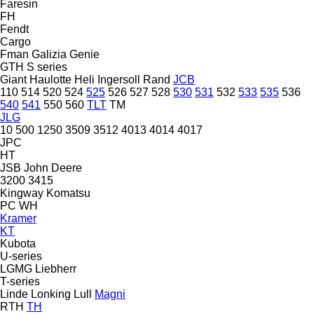
Faresin
FH
Fendt
Cargo
Fman
Galizia
Genie
GTH
S series
Giant
Haulotte
Heli
Ingersoll Rand
JCB
110
514
520
524
525
526
527
528
530
531
532
533
535
536
540
541
550
560
TLT
TM
JLG
10
500
1250
3509
3512
4013
4014
4017
JPC
HT
JSB
John Deere
3200
3415
Kingway
Komatsu
PC
WH
Kramer
KT
Kubota
U-series
LGMG
Liebherr
T-series
Linde
Lonking
Lull
Magni
RTH
TH