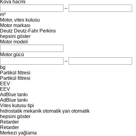
Kova hacmi
–
m³
Motor, vites kutusu
Motor markası
Deutz
Deutz-Fahr
Perkins
hepsini göster
Motor modeli
Motor gücü
–
bg
Partikül filtresi
Partikül filtresi
EEV
EEV
AdBlue tankı
AdBlue tankı
Vites kutusu tipi
hidrostatik
mekanik
otomatik
yarı otomatik
hepsini göster
Retarder
Retarder
Merkezi yağlama