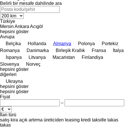
Belirli bir mesafe dahilinde ara
Türkiye
Mersin
Ankara
Acıgöl
hepsini göster
Avrupa
Belçika
Hollanda
Almanya
Polonya
Portekiz
Romanya
Danimarka
Birleşik Krallık
Fransa
İtalya
İspanya
Litvanya
Macaristan
Finlandiya
Slovenya
Norveç
hepsini göster
diğerleri
Ukrayna
hepsini göster
hepsini göster
Fiyat
–
İlan türü
satış
kira
açık artırma
üreticiden
leasing
kredi
taksitle
takas
takas