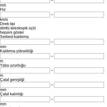
–
m/s
Hız
–
km/s
Direk tipi
dörtlü
teleskopik
üçlü
hepsini göster
Serbest kaldırma
–
mm
Kaldırma yüksekliği
–
m
Yaba uzunluğu
–
m
Çatal genişliği
–
mm
Çatal kalınlığı
–
mm