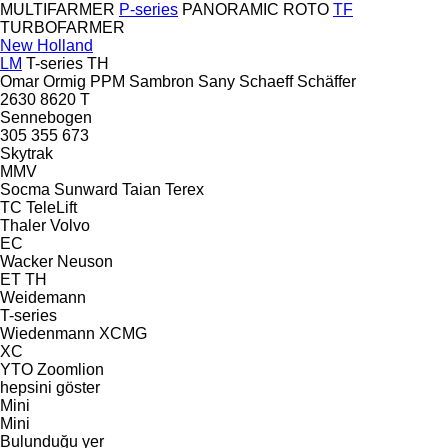
MULTIFARMER
P-series
PANORAMIC
ROTO
TF
TURBOFARMER
New Holland
LM
T-series
TH
Omar
Ormig
PPM
Sambron
Sany
Schaeff
Schäffer
2630
8620 T
Sennebogen
305
355
673
Skytrak
MMV
Socma
Sunward
Taian
Terex
TC
TeleLift
Thaler
Volvo
EC
Wacker Neuson
ET
TH
Weidemann
T-series
Wiedenmann
XCMG
XC
YTO
Zoomlion
hepsini göster
Mini
Mini
Bulunduğu yer