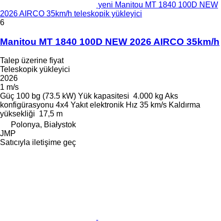
yeni Manitou MT 1840 100D NEW
2026 AIRCO 35km/h teleskopik yükleyici
6
Manitou MT 1840 100D NEW 2026 AIRCO 35km/h
Talep üzerine fiyat
Teleskopik yükleyici
2026
1 m/s
Güç
100 bg (73.5 kW)
Yük kapasitesi
4.000 kg
Aks
konfigürasyonu
4x4
Yakıt
elektronik
Hız
35 km/s
Kaldırma
yüksekliği
17,5 m
Polonya, Białystok
JMP
Satıcıyla iletişime geç