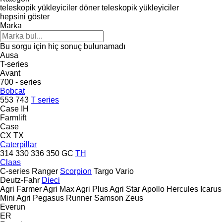
teleskopik yükleyiciler
döner teleskopik yükleyiciler
hepsini göster
Marka
Bu sorgu için hiç sonuç bulunamadı
Ausa
T-series
Avant
700 - series
Bobcat
553
743
T series
Case IH
Farmlift
Case
CX
TX
Caterpillar
314
330
336
350
GC
TH
Claas
C-series
Ranger
Scorpion
Targo
Vario
Deutz-Fahr
Dieci
Agri Farmer
Agri Max
Agri Plus
Agri Star
Apollo
Hercules
Icarus
Mini Agri
Pegasus
Runner
Samson
Zeus
Everun
ER