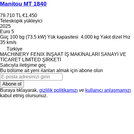
Manitou MT 1840
79.710 TL
€1.450
Teleskopik yükleyici
2025
Euro 5
Güç
100 bg (73.5 kW)
Yük kapasitesi
4.000 kg
Yakıt
dizel
Hız
35 km/s
Türkiye
MACHINERY FENIX İNŞAAT İŞ MAKİNALARI SANAYİ VE
TİCARET LİMİTED ŞİRKETİ
Satıcıyla iletişime geç
Bu bölüme ait yeni ilanları almak için abone olun
Abone ol
Buraya tıklayarak,
gizlilik politikamızı
ve
kullanıcı anlaşmamızı
kabul etmiş olursunuz.