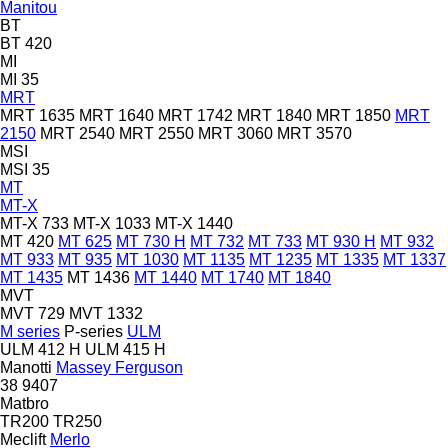
Manitou
BT
BT 420
MI
MI 35
MRT
MRT 1635
MRT 1640
MRT 1742
MRT 1840
MRT 1850
MRT
2150
MRT 2540
MRT 2550
MRT 3060
MRT 3570
MSI
MSI 35
MT
MT-X
MT-X 733
MT-X 1033
MT-X 1440
MT 420
MT 625
MT 730 H
MT 732
MT 733
MT 930 H
MT 932
MT 933
MT 935
MT 1030
MT 1135
MT 1235
MT 1335
MT 1337
MT 1435
MT 1436
MT 1440
MT 1740
MT 1840
MVT
MVT 729
MVT 1332
M series
P-series
ULM
ULM 412 H
ULM 415 H
Manotti
Massey Ferguson
38
9407
Matbro
TR200
TR250
Meclift
Merlo