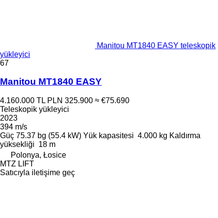
Manitou MT1840 EASY teleskopik
yükleyici
67
Manitou MT1840 EASY
4.160.000 TL
PLN 325.900
≈ €75.690
Teleskopik yükleyici
2023
394 m/s
Güç
75.37 bg (55.4 kW)
Yük kapasitesi
4.000 kg
Kaldırma
yüksekliği
18 m
Polonya, Łosice
MTZ LIFT
Satıcıyla iletişime geç