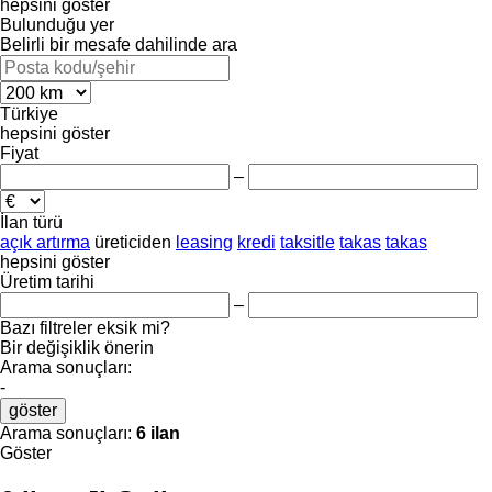
hepsini göster
Bulunduğu yer
Belirli bir mesafe dahilinde ara
Türkiye
hepsini göster
Fiyat
–
İlan türü
açık artırma
üreticiden
leasing
kredi
taksitle
takas
takas
hepsini göster
Üretim tarihi
–
Bazı filtreler eksik mi?
Bir değişiklik önerin
Arama sonuçları:
-
göster
Arama sonuçları:
6 ilan
Göster