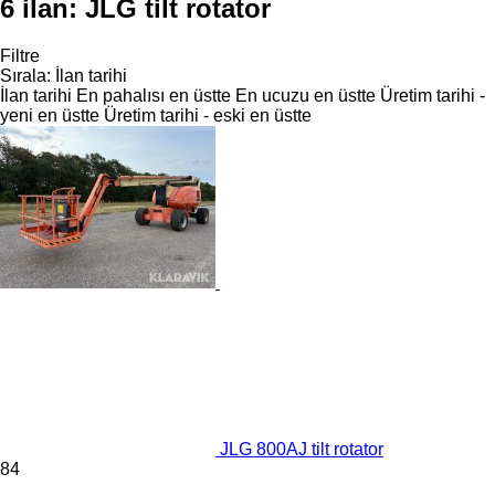
6 ilan:
JLG tilt rotator
Filtre
Sırala
:
İlan tarihi
İlan tarihi
En pahalısı en üstte
En ucuzu en üstte
Üretim tarihi -
yeni en üstte
Üretim tarihi - eski en üstte
JLG 800AJ tilt rotator
84