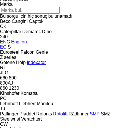
Marka
Bu sorgu için hiç sonuç bulunamadı
Beco
Cangini
Captok
CK
Caterpillar
Demarec
Dino
240
ENG
Engcon
EC
S
Eurosteel
Falcon
Genie
Z series
Götene
Holp
Indexator
RT
JLG
660
800
800AJ
860
1230
Kinshofer
Komatsu
PC
Lehnhoff
Liebherr
Manitou
TJ
Palfinger
Pladdet
Roforks
Rototilt
Rädlinger
SMP
SMZ
Steelwrist
Verachtert
CW