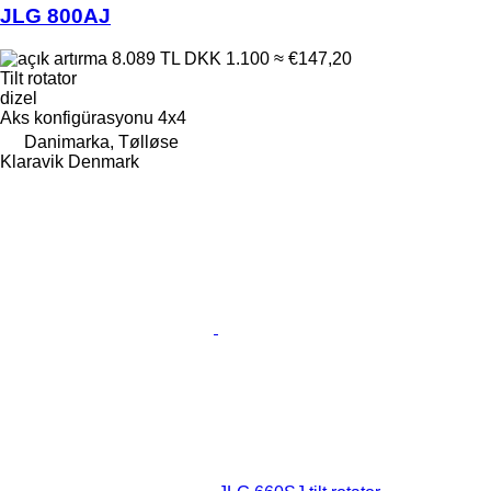
JLG 800AJ
8.089 TL
DKK 1.100
≈ €147,20
Tilt rotator
dizel
Aks konfigürasyonu
4x4
Danimarka, Tølløse
Klaravik Denmark