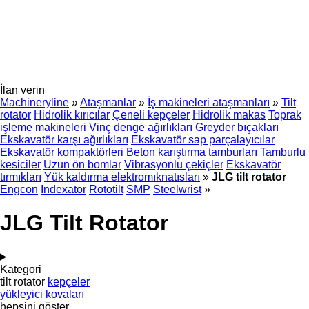
İlan verin
Machineryline
»
Ataşmanlar
»
İş makineleri ataşmanları
»
Tilt
rotator
Hidrolik kırıcılar
Çeneli kepçeler
Hidrolik makas
Toprak
işleme makineleri
Vinç denge ağırlıkları
Greyder bıçakları
Ekskavatör karşı ağırlıkları
Ekskavatör sap parçalayıcılar
Ekskavatör kompaktörleri
Beton karıştırma tamburları
Tamburlu
kesiciler
Uzun ön bomlar
Vibrasyonlu çekiçler
Ekskavatör
tırmıkları
Yük kaldırma elektromıknatısları
»
JLG tilt rotator
Engcon
Indexator
Rototilt
SMP
Steelwrist
»
JLG Tilt Rotator
Kategori
tilt rotator
kepçeler
yükleyici kovaları
hepsini göster