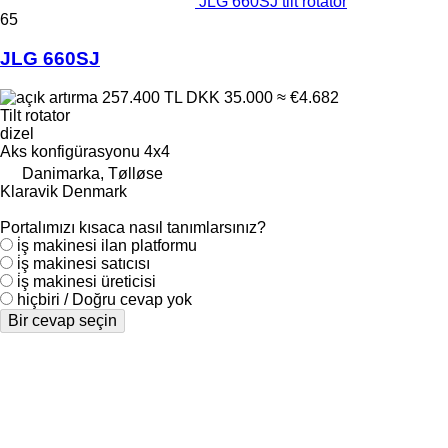
JLG 660SJ tilt rotator
65
JLG 660SJ
257.400 TL
DKK 35.000
≈ €4.682
Tilt rotator
dizel
Aks konfigürasyonu
4x4
Danimarka, Tølløse
Klaravik Denmark
Portalımızı kısaca nasıl tanımlarsınız?
i̇ş makinesi ilan platformu
i̇ş makinesi satıcısı
i̇ş makinesi üreticisi
hiçbiri / Doğru cevap yok
Bir cevap seçin