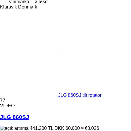
Danimarka, Tølløse
Klaravik Denmark
JLG 860SJ tilt rotator
77
VIDEO
JLG 860SJ
441.200 TL
DKK 60.000
≈ €8.026