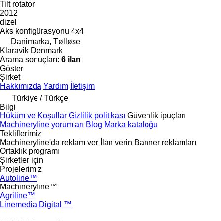
Tilt rotator
2012
dizel
Aks konfigürasyonu
4x4
Danimarka, Tølløse
Klaravik Denmark
Arama sonuçları:
6 ilan
Göster
Şirket
Hakkımızda
Yardım
İletişim
Türkiye / Türkçe
Bilgi
Hüküm ve Koşullar
Gizlilik politikası
Güvenlik ipuçları
Machineryline yorumları
Blog
Marka kataloğu
Tekliflerimiz
Machineryline'da reklam ver
İlan verin
Banner reklamları
Ortaklık programı
Şirketler için
Projelerimiz
Autoline™
Machineryline™
Agriline™
Linemedia Digital ™