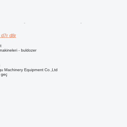
 d7r d8r
t
akineleri - buldozer
i
u Machinery Equipment Co.,Ltd
e geç