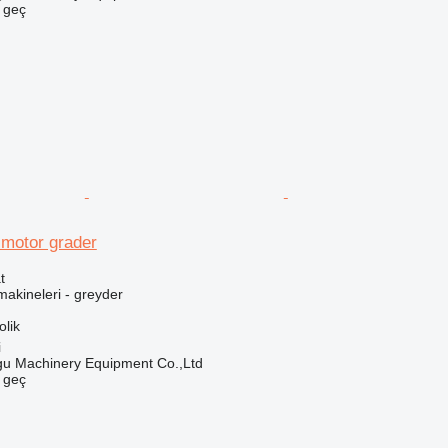
e geç
motor grader
t
akineleri - greyder
olik
i
u Machinery Equipment Co.,Ltd
e geç