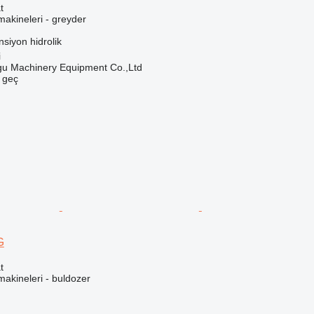
t
akineleri - greyder
nsiyon
hidrolik
i
u Machinery Equipment Co.,Ltd
e geç
G
t
akineleri - buldozer