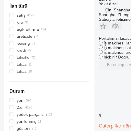
hepsini göster
Yakıt
dizel
İlan türü
Çin, Shangha
Shanghai Zhengg
satış
Satıcıyla iletişim
kira
açık artırma
üreticiden
Portalımızı kısac
i̇ş makinesi il
leasing
i̇ş makinesi sat
kredi
i̇ş makinesi üre
hiçbiri / Doğr
taksitle
takas
Bir cevap se
takas
Durum
yeni
2.el
yedek parça için
9
yenilenmiş
Caterpillar d6n
gösterim