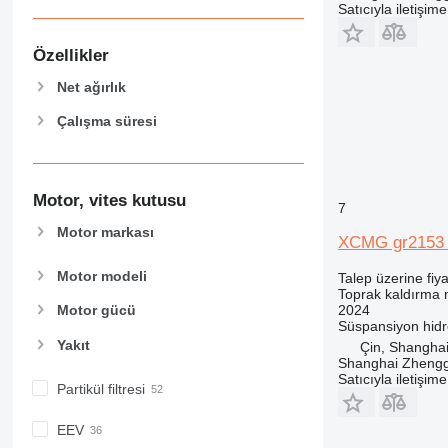
Satıcıyla iletişim
Özellikler
Net ağırlık
Çalışma süresi
Motor, vites kutusu
7
Motor markası
XCMG gr2153 
Motor modeli
Talep üzerine fiya
Toprak kaldırma m
2024
Motor gücü
Süspansiyon
hidr
Yakıt
Çin, Shangha
Shanghai Zhengg
Satıcıyla iletişim
Partikül filtresi
EEV