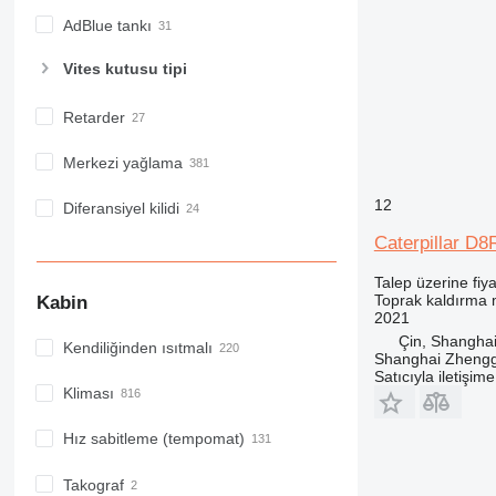
AdBlue tankı
Vites kutusu tipi
Retarder
Merkezi yağlama
12
Diferansiyel kilidi
Caterpillar D8
Talep üzerine fiya
Toprak kaldırma m
Kabin
2021
Çin, Shangha
Kendiliğinden ısıtmalı
Shanghai Zhengg
Satıcıyla iletişim
Kliması
Hız sabitleme (tempomat)
Takograf