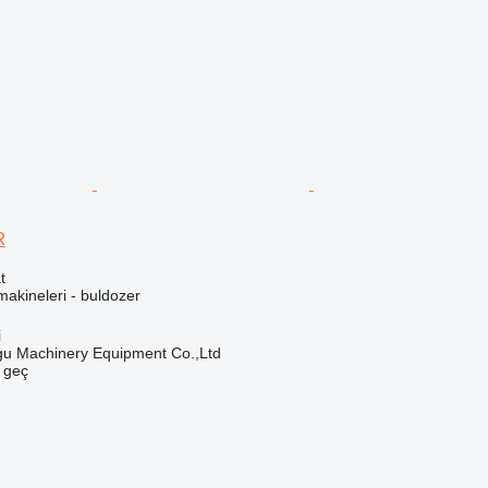
R
t
akineleri - buldozer
i
u Machinery Equipment Co.,Ltd
e geç