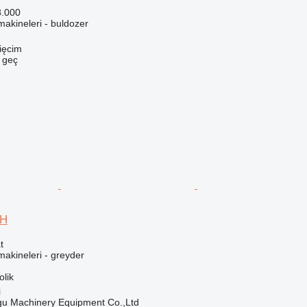
8.000
akineleri - buldozer
ięcim
e geç
0H
t
akineleri - greyder
olik
i
u Machinery Equipment Co.,Ltd