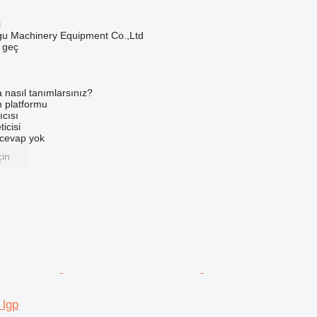
i
u Machinery Equipment Co.,Ltd
e geç
a nasıl tanımlarsınız?
an platformu
ıcısı
ticisi
u cevap yok
çin
 lgp