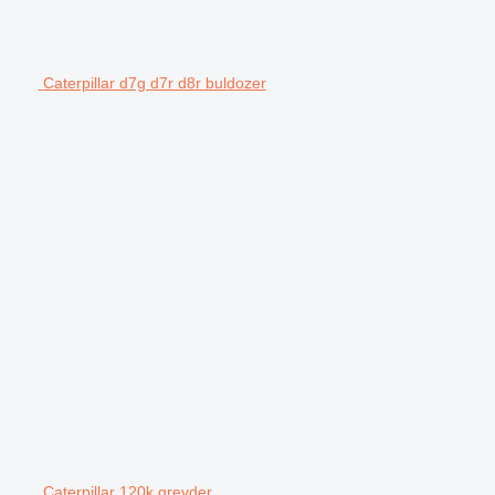
Caterpillar d7g d7r d8r buldozer
Caterpillar 120k greyder