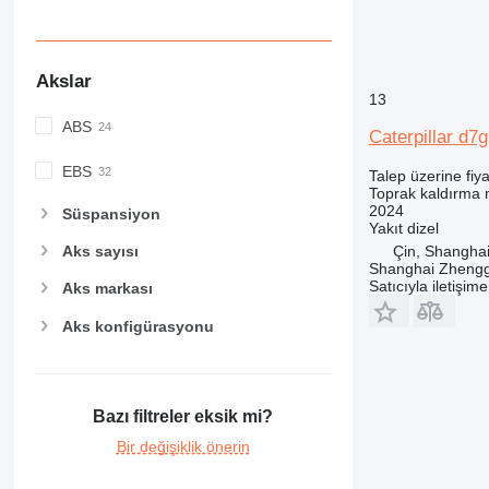
Akslar
13
ABS
Caterpillar d7g
EBS
Talep üzerine fiya
Toprak kaldırma m
2024
Süspansiyon
Yakıt
dizel
Çin, Shangha
Aks sayısı
Shanghai Zhengg
Satıcıyla iletişim
Aks markası
Aks konfigürasyonu
Bazı filtreler eksik mi?
Bir değişiklik önerin