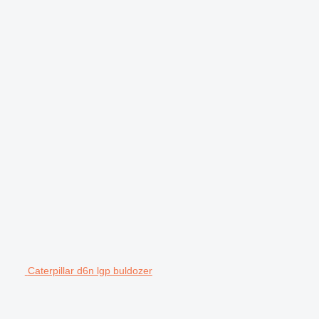
Caterpillar d6n lgp buldozer