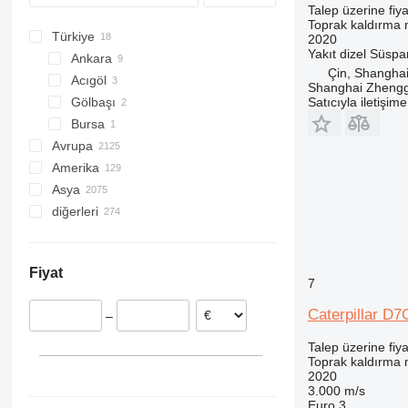
Talep üzerine fiya
CS
Toprak kaldırma m
Türkiye
D series
2020
Yakıt
dizel
Süspa
Ankara
GC
Çin, Shangha
Acıgöl
M-series
Shanghai Zhengg
Gölbaşı
Satıcıyla iletişim
Bursa
Avrupa
Amerika
Almanya
Asya
Hollanda
Meksika
diğerleri
Polonya
ABD
Çin
İspanya
Birleşik Arap Emirlikleri
Ukrayna
Birleşik Krallık
Endonezya
Brezilya
Fiyat
Fransa
Gürcistan
Şili
7
Romanya
Suudi Arabistan
Kolombiya
Caterpillar D7
–
Litvanya
Japonya
Peru
hepsini göster
Hindistan
Kamerun
Talep üzerine fiya
Toprak kaldırma m
Özbekistan
Fas
2020
hepsini göster
Moldova
3.000 m/s
Euro 3