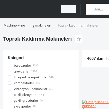
Machineryline
İş makineleri
Toprak kaldırma makineleri
Toprak Kaldırma Makineleri
Kategori
4607 ilan:
T
buldozerler
greyderler
titreşimli kompaktörler
kompaktörler
vibrasyonlu tokmaklar
çekili skreyperler
çekili greyderler
buldozer
skreyperler