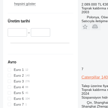
hepsini göster
2.089.000 TL
€3
Toprak kaldırma m
2003
Polonya, Ośw
Satıcıyla iletişim
Üretim tarihi
–
Avro
7
Euro 1
Euro 2
Caterpillar 14
Euro 3
Talep üzerine fiya
Euro 4
Toprak kaldırma m
Euro 5
2024
Süspansiyon
hidr
Euro 6
Çin, Shangha
Euro 7
Shanghai Zhengg