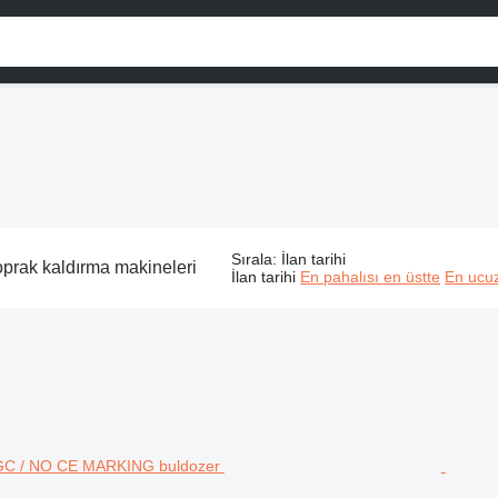
Sırala
:
İlan tarihi
oprak kaldırma makineleri
İlan tarihi
En pahalısı en üstte
En ucuz