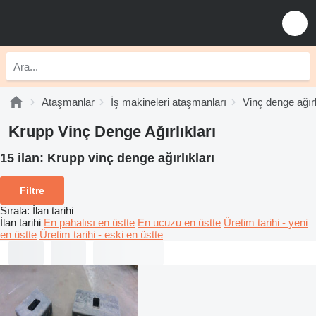
Ataşmanlar
İş makineleri ataşmanları
Vinç denge ağırl
Krupp Vinç Denge Ağırlıkları
15 ilan:
Krupp vinç denge ağırlıkları
Filtre
Sırala
:
İlan tarihi
İlan tarihi
En pahalısı en üstte
En ucuzu en üstte
Üretim tarihi - yeni
en üstte
Üretim tarihi - eski en üstte