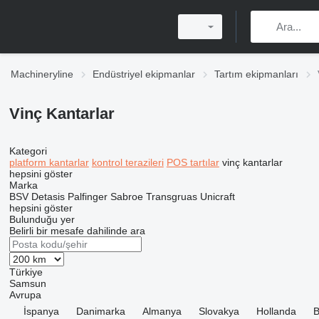
Machineryline
Endüstriyel ekipmanlar
Tartım ekipmanları
Vinç Kantarlar
Kategori
platform kantarlar
kontrol terazileri
POS tartılar
vinç kantarlar
hepsini göster
Marka
BSV
Detasis
Palfinger
Sabroe
Transgruas
Unicraft
hepsini göster
Bulunduğu yer
Belirli bir mesafe dahilinde ara
Türkiye
Samsun
Avrupa
İspanya
Danimarka
Almanya
Slovakya
Hollanda
B