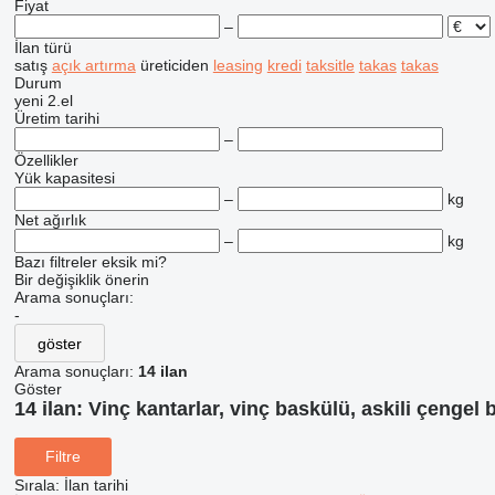
Fiyat
–
İlan türü
satış
açık artırma
üreticiden
leasing
kredi
taksitle
takas
takas
Durum
yeni
2.el
Üretim tarihi
–
Özellikler
Yük kapasitesi
–
kg
Net ağırlık
–
kg
Bazı filtreler eksik mi?
Bir değişiklik önerin
Arama sonuçları:
-
göster
Arama sonuçları:
14 ilan
Göster
14 ilan:
Vinç kantarlar, vinç baskülü, askili çengel b
Filtre
Sırala
:
İlan tarihi