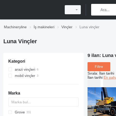
Machineryline
İş makineleri
Vinçler
Luna vinçler
Luna Vinçler
9 ilan:
Luna v
Kategori
Filtre
arazi vinçleri
Sırala
:
İlan tarihi
mobil vinçler
İlan tarihi
En paha
Marka
Grove
5299
BC
DS
AHK
307
CM
K-800
Husky
CBR
LF
HS
RH
AC
WC
DF
ATF
RBI
LNT
QUY
AMK