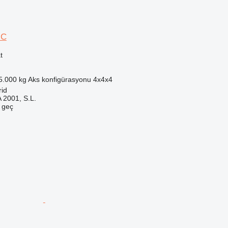
 C
t
5.000 kg
Aks konfigürasyonu
4x4x4
rid
2001, S.L.
e geç