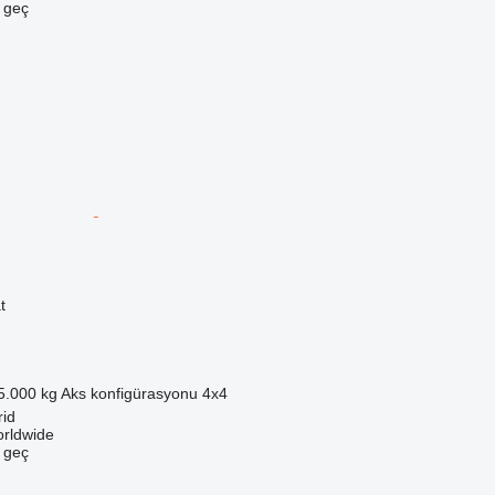
e geç
t
5.000 kg
Aks konfigürasyonu
4x4
rid
orldwide
e geç