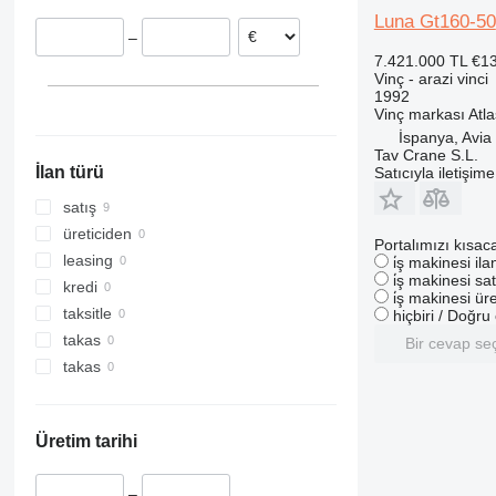
Birleşik Krallık
Luna Gt160-50
–
7.421.000 TL
€1
Vinç - arazi vinci
1992
Vinç markası
Atla
İspanya, Avia
Tav Crane S.L.
İlan türü
Satıcıyla iletişim
satış
üreticiden
Portalımızı kısac
leasing
i̇ş makinesi il
i̇ş makinesi sat
kredi
i̇ş makinesi üre
taksitle
hiçbiri / Doğr
takas
Bir cevap se
takas
Üretim tarihi
–