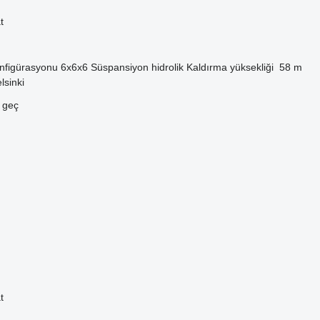
t
nfigürasyonu
6x6x6
Süspansiyon
hidrolik
Kaldırma yüksekliği
58 m
lsinki
e geç
t