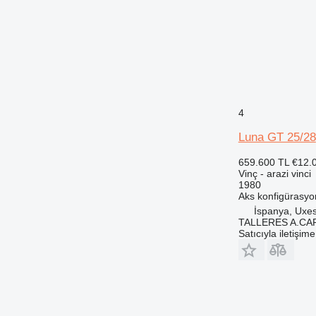
4
Luna GT 25/28
659.600 TL
€12.
Vinç - arazi vinci
1980
Aks konfigürasy
İspanya, Uxe
TALLERES A.CAP
Satıcıyla iletişim