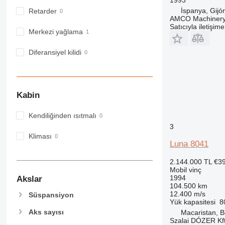
İspanya, Gijó
Retarder
AMCO Machinery 
Satıcıyla iletişim
Merkezi yağlama
Diferansiyel kilidi
Kabin
Kendiliğinden ısıtmalı
3
Kliması
Luna 8041
2.144.000 TL
€3
Mobil vinç
1994
Akslar
104.500 km
12.400 m/s
Süspansiyon
Yük kapasitesi
8
Aks sayısı
Macaristan, B
Szalai DÓZER Kft