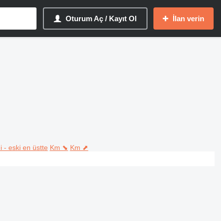
Oturum Aç / Kayıt Ol
İlan verin
i - eski en üstte
Km ⬊
Km ⬈