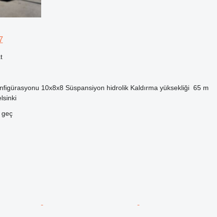
7
t
nfigürasyonu
10x8x8
Süspansiyon
hidrolik
Kaldırma yüksekliği
65 m
lsinki
e geç