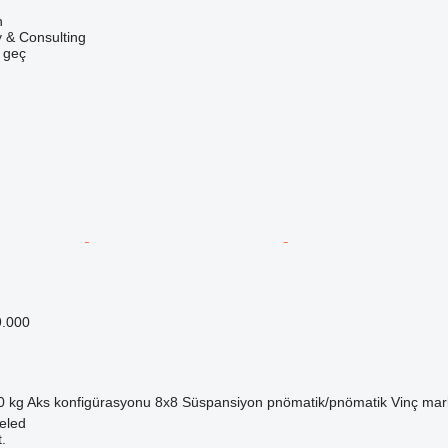
n
& Consulting
e geç
9.000
0 kg
Aks konfigürasyonu
8x8
Süspansiyon
pnömatik/pnömatik
Vinç mar
eled
.