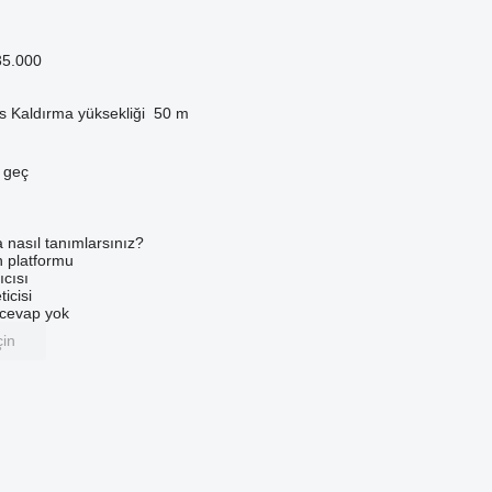
35.000
s
Kaldırma yüksekliği
50 m
e geç
a nasıl tanımlarsınız?
an platformu
ıcısı
ticisi
u cevap yok
çin