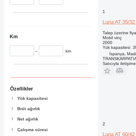
1
Luna AT 35/32
Talep üzerine fiya
Km
Mobil vinç
2000
Yük kapasitesi
3
–
km
İspanya, Mad
TRANSKARPATIA 
Satıcıyla iletişim
Özellikler
Yük kapasitesi
Brüt ağırlık
Net ağırlık
2
Çalışma süresi
Luna AT 60/42