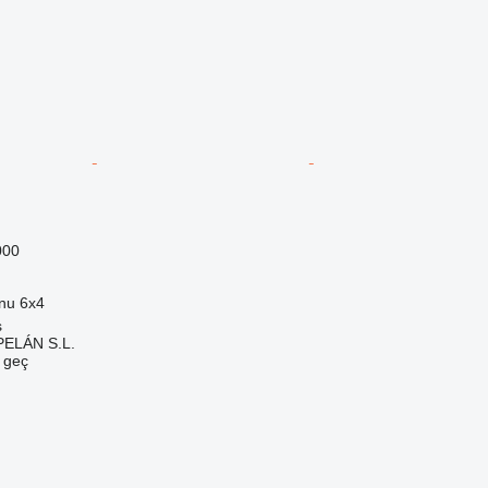
000
onu
6x4
s
ELÁN S.L.
e geç