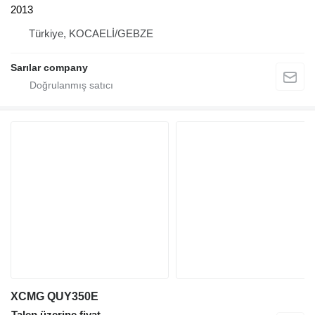
2013
Türkiye, KOCAELİ/GEBZE
Sarılar company
XCMG QUY350E
Talep üzerine fiyat