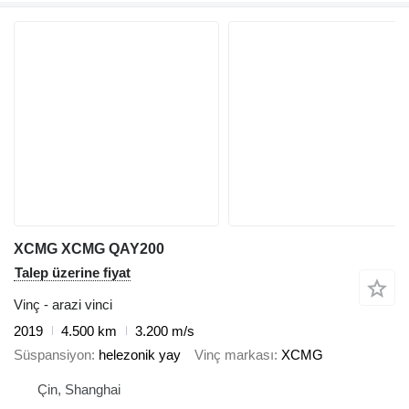
XCMG XCMG QAY200
Talep üzerine fiyat
Vinç - arazi vinci
2019
4.500 km
3.200 m/s
Süspansiyon
helezonik yay
Vinç markası
XCMG
Çin, Shanghai