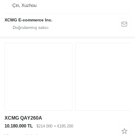
Çin, Xuzhou
XCMG E-commerce Inc.
XCMG QAY260A
10.180.000 TL
$214.000
≈ €185.200