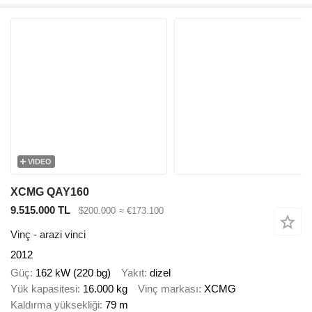
VIDEO
XCMG QAY160
9.515.000 TL
$200.000
≈ €173.100
Vinç - arazi vinci
2012
Güç
162 kW (220 bg)
Yakıt
dizel
Yük kapasitesi
16.000 kg
Vinç markası
XCMG
Kaldırma yüksekliği
79 m