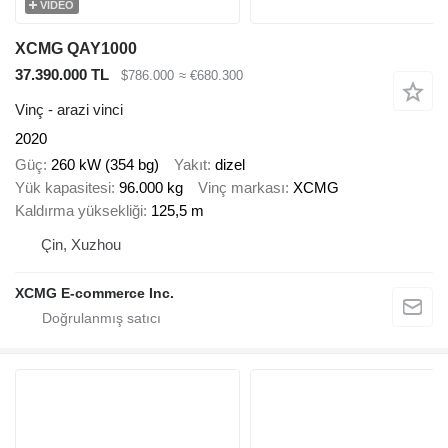
VIDEO
XCMG QAY1000
37.390.000 TL
$786.000
≈ €680.300
Vinç - arazi vinci
2020
Güç
260 kW (354 bg)
Yakıt
dizel
Yük kapasitesi
96.000 kg
Vinç markası
XCMG
Kaldırma yüksekliği
125,5 m
Çin, Xuzhou
XCMG E-commerce Inc.