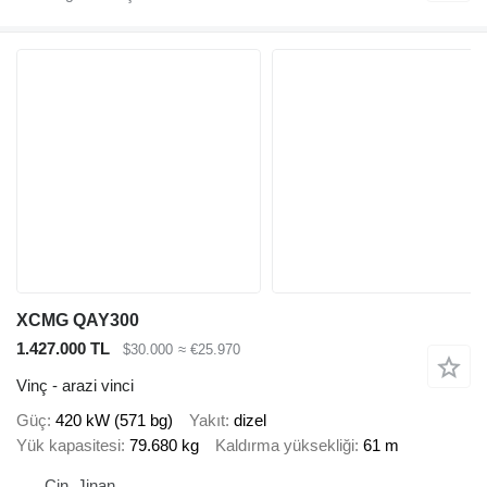
XCMG QAY300
1.427.000 TL
$30.000
≈ €25.970
Vinç - arazi vinci
Güç
420 kW (571 bg)
Yakıt
dizel
Yük kapasitesi
79.680 kg
Kaldırma yüksekliği
61 m
Çin, Jinan