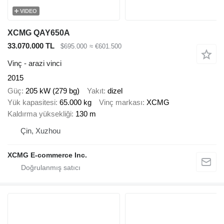
VIDEO
XCMG QAY650A
33.070.000 TL
$695.000
≈ €601.500
Vinç - arazi vinci
2015
Güç
205 kW (279 bg)
Yakıt
dizel
Yük kapasitesi
65.000 kg
Vinç markası
XCMG
Kaldırma yüksekliği
130 m
Çin, Xuzhou
XCMG E-commerce Inc.