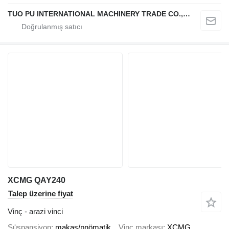
TUO PU INTERNATIONAL MACHINERY TRADE CO., LTD
XCMG QAY240
Talep üzerine fiyat
Vinç - arazi vinci
Süspansiyon
makas/pnömatik
Vinç markası
XCMG