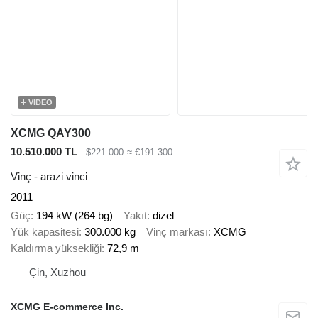
VIDEO
XCMG QAY300
10.510.000 TL
$221.000
≈ €191.300
Vinç - arazi vinci
2011
Güç
194 kW (264 bg)
Yakıt
dizel
Yük kapasitesi
300.000 kg
Vinç markası
XCMG
Kaldırma yüksekliği
72,9 m
Çin, Xuzhou
XCMG E-commerce Inc.