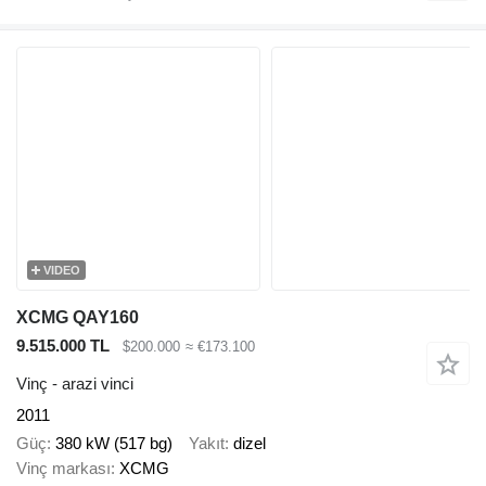
VIDEO
XCMG QAY160
9.515.000 TL
$200.000
≈ €173.100
Vinç - arazi vinci
2011
Güç
380 kW (517 bg)
Yakıt
dizel
Vinç markası
XCMG