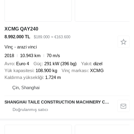
XCMG QAY240
8.992.000 TL
$189.000
≈ €163.600
Vinç - arazi vinci
2018
10.943 km
70 m/s
Avro
Euro 4
Güç
291 kW (396 bg)
Yakıt
dizel
Yük kapasitesi
108.900 kg
Vinç markası
XCMG
Kaldırma yüksekliği
1.724 m
Çin, Shanghai
SHANGHAI TAILE CONSTRUCTION MACHINERY CO.,LID