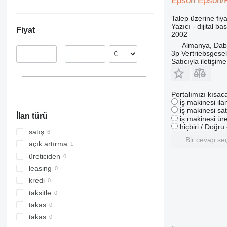
Epson Epson/P
Almanya
Talep üzerine fiya
İspanya
Yazıcı - dijital b
Fiyat
2002
Almanya, Dab
3p Vertriebsgese
–
Satıcıyla iletişim
Portalımızı kısac
i̇ş makinesi il
i̇ş makinesi sat
İlan türü
i̇ş makinesi üre
hiçbiri / Doğr
satış
Bir cevap se
açık artırma
üreticiden
leasing
kredi
taksitle
takas
takas