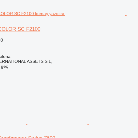
COLOR SC F2100
00
elona
ERNATIONAL ASSETS S.L,
e geç