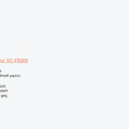
lor SC-F6300
t
meli yazıcı
ich
GmbH
e geç