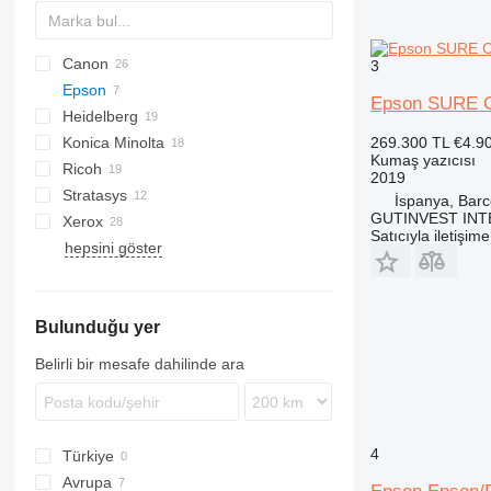
Canon
3
Epson
Epson SURE 
Heidelberg
SureColor
EM
Konica Minolta
Suprasetter
SPF
SureColor SC
269.300 TL
€4.9
Kumaş yazıcısı
Ricoh
2019
Stratasys
İspanya, Barc
GUTINVEST INT
Xerox
F-series
Satıcıyla iletişim
hepsini göster
Versant
Bulunduğu yer
Belirli bir mesafe dahilinde ara
4
Türkiye
Avrupa