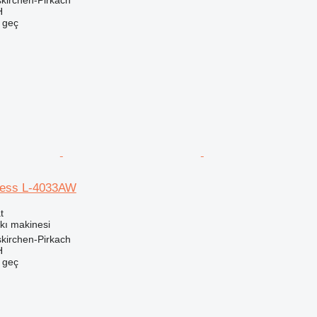
kirchen-Pirkach
H
e geç
ress L-4033AW
t
askı makinesi
kirchen-Pirkach
H
e geç