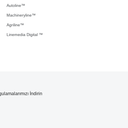
Autoline™
Machineryline™
Agriline™
Linemedia Digital ™
ulamalarımızı İndirin