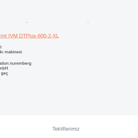
rint IVM DTPlus-600-2-XL
t
askı makinesi
ation:nuremberg
GmbH
e geç
Tekliflerimiz