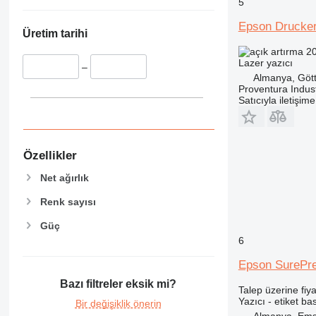
5
Epson Druck
Üretim tarihi
20
Lazer yazıcı
–
Almanya, Göt
Proventura Indus
Satıcıyla iletişim
Özellikler
Net ağırlık
Renk sayısı
Güç
6
Epson SurePr
Bazı filtreler eksik mi?
Talep üzerine fiya
Yazıcı - etiket ba
Bir değişiklik önerin