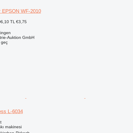
er EPSON WF-2010
6,10 TL
€3,75
tingen
trie-Auktion GmbH
e geç
ess L-6034
t
skı makinesi