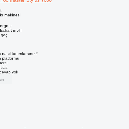
roofmaster Stylus 7600
t
askı makinesi
ergotz
llschaft mbH
e geç
a nasıl tanımlarsınız?
an platformu
ıcısı
ticisi
u cevap yok
çin