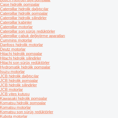
Case hidrolik pompalar
Caterpillar hidrolik dağıtıcılar
Caterpillar hidrolik pompalar
Caterpillar hidrolik silindirler
Caterpillar kabinler
Caterpillar motorlar
Caterpillar son sürüş redüktörler
Caterpillar çabuk değiştirme aparatları
Cummins motorlar
Danfoss hidrolik motorlar
Deutz motorlar
Hitachi hidrolik pompalar
Hitachi hidrolik silindirler
Hitachi son sürüş redüktörler
Hydromatik hidrolik pompalar
Isuzu motorlar
JCB hidrolik dağıtıcılar
JCB hidrolik pompalar
JCB hidrolik silindirler
JCB motorlar
JCB vites kutusu
Kawasaki hidrolik pompalar
Komatsu hidrolik pompalar
Komatsu motorlar
Komatsu son sürüş redüktörler
Kubota motorlar