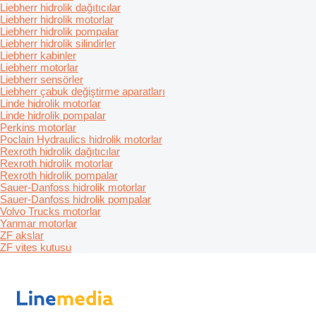
Liebherr hidrolik dağıtıcılar
Liebherr hidrolik motorlar
Liebherr hidrolik pompalar
Liebherr hidrolik silindirler
Liebherr kabinler
Liebherr motorlar
Liebherr sensörler
Liebherr çabuk değiştirme aparatları
Linde hidrolik motorlar
Linde hidrolik pompalar
Perkins motorlar
Poclain Hydraulics hidrolik motorlar
Rexroth hidrolik dağıtıcılar
Rexroth hidrolik motorlar
Rexroth hidrolik pompalar
Sauer-Danfoss hidrolik motorlar
Sauer-Danfoss hidrolik pompalar
Volvo Trucks motorlar
Yanmar motorlar
ZF akslar
ZF vites kutusu