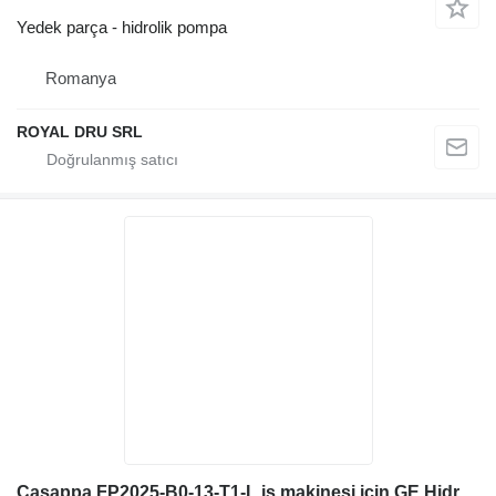
Yedek parça - hidrolik pompa
Romanya
ROYAL DRU SRL
Casappa FP2025-B0-13-T1-L iş makinesi için GE Hidrolik pompa FP2025 B0 13 T1 L Gege muhafaza içinde