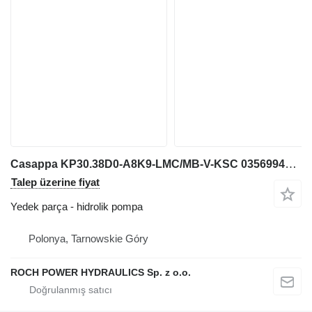
Casappa KP30.38D0-A8K9-LMC/MB-V-KSC 03569940 037422H hidrolik pompa
Talep üzerine fiyat
Yedek parça - hidrolik pompa
Polonya, Tarnowskie Góry
ROCH POWER HYDRAULICS Sp. z o.o.