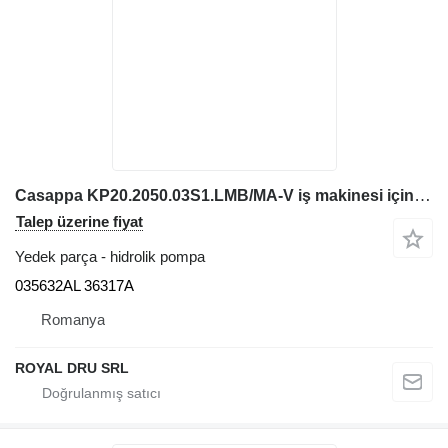
Casappa KP20.2050.03S1.LMB/MA-V iş makinesi için Hidrolik Pompa 035632AL 36317A
Talep üzerine fiyat
Yedek parça - hidrolik pompa
035632AL 36317A
Romanya
ROYAL DRU SRL