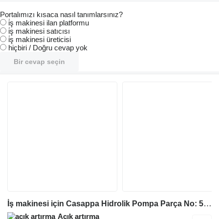
Portalımızı kısaca nasıl tanımlarsınız?
i̇ş makinesi ilan platformu
i̇ş makinesi satıcısı
i̇ş makinesi üreticisi
hiçbiri / Doğru cevap yok
Bir cevap seçin
İş makinesi için Casappa Hidrolik Pompa Parça No: 52690810 - MT735-935-1135
Açık artırma