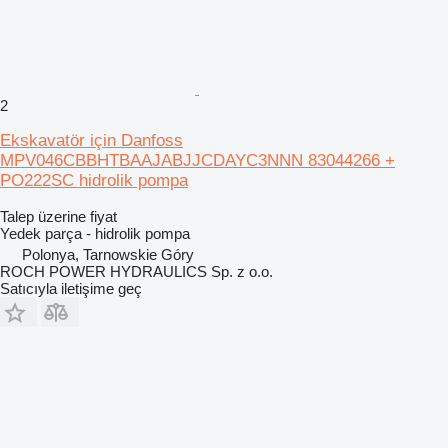
2
Ekskavatör için Danfoss
MPV046CBBHTBAAJABJJCDAYC3NNN 83044266 +
PO222SC hidrolik pompa
Talep üzerine fiyat
Yedek parça - hidrolik pompa
Polonya, Tarnowskie Góry
ROCH POWER HYDRAULICS Sp. z o.o.
Satıcıyla iletişime geç