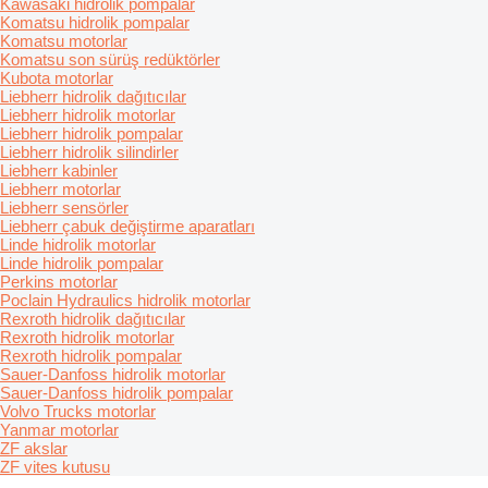
Kawasaki hidrolik pompalar
Komatsu hidrolik pompalar
Komatsu motorlar
Komatsu son sürüş redüktörler
Kubota motorlar
Liebherr hidrolik dağıtıcılar
Liebherr hidrolik motorlar
Liebherr hidrolik pompalar
Liebherr hidrolik silindirler
Liebherr kabinler
Liebherr motorlar
Liebherr sensörler
Liebherr çabuk değiştirme aparatları
Linde hidrolik motorlar
Linde hidrolik pompalar
Perkins motorlar
Poclain Hydraulics hidrolik motorlar
Rexroth hidrolik dağıtıcılar
Rexroth hidrolik motorlar
Rexroth hidrolik pompalar
Sauer-Danfoss hidrolik motorlar
Sauer-Danfoss hidrolik pompalar
Volvo Trucks motorlar
Yanmar motorlar
ZF akslar
ZF vites kutusu