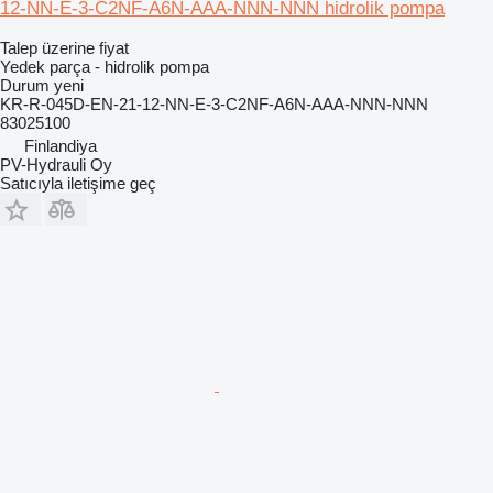
12-NN-E-3-C2NF-A6N-AAA-NNN-NNN hidrolik pompa
Talep üzerine fiyat
Yedek parça - hidrolik pompa
Durum
yeni
KR-R-045D-EN-21-12-NN-E-3-C2NF-A6N-AAA-NNN-NNN
83025100
Finlandiya
PV-Hydrauli Oy
Satıcıyla iletişime geç