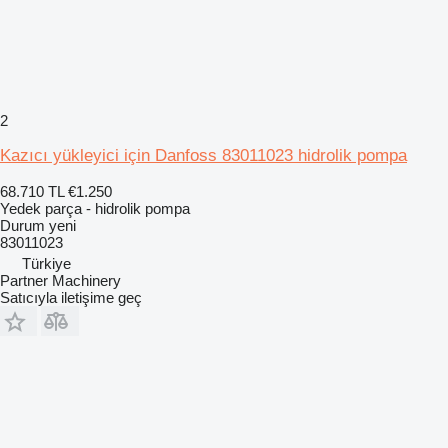
2
Kazıcı yükleyici için Danfoss 83011023 hidrolik pompa
68.710 TL
€1.250
Yedek parça - hidrolik pompa
Durum
yeni
83011023
Türkiye
Partner Machinery
Satıcıyla iletişime geç