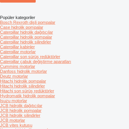
Popüler kategoriler
Bosch Rexroth dişli pompalar
Case hidrolik pompalar
Caterpillar hidrolik dağıtıcılar
Caterpillar hidrolik pompalar
Caterpillar hidrolik silindirler
Caterpillar kabinler
Caterpillar motorlar
Caterpillar son sürüş redüktörler
Caterpillar çabuk değiştirme aparatları
Cummins motorlar
Danfoss hidrolik motorlar
Deutz motorlar
Hitachi hidrolik pompalar
Hitachi hidrolik silindirler
Hitachi son sürüş redüktörler
Hydromatik hidrolik pompalar
Isuzu motorlar
JCB hidrolik dağıtıcılar
JCB hidrolik pompalar
JCB hidrolik silindirler
JCB motorlar
JCB vites kutusu