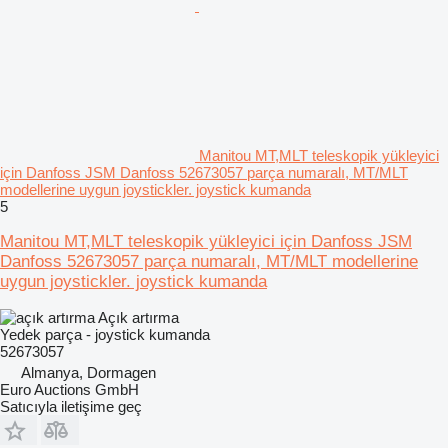
Manitou MT,MLT teleskopik yükleyici
için Danfoss JSM Danfoss 52673057 parça numaralı, MT/MLT
modellerine uygun joystickler. joystick kumanda
5
Manitou MT,MLT teleskopik yükleyici için Danfoss JSM
Danfoss 52673057 parça numaralı, MT/MLT modellerine
uygun joystickler. joystick kumanda
Açık artırma
Yedek parça - joystick kumanda
52673057
Almanya, Dormagen
Euro Auctions GmbH
Satıcıyla iletişime geç