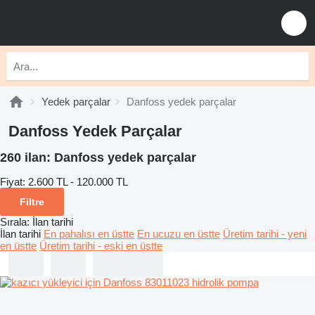
Yedek parçalar
Danfoss yedek parçalar
Danfoss Yedek Parçalar
260 ilan:
Danfoss yedek parçalar
Fiyat:
2.600 TL - 120.000 TL
Filtre
Sırala
:
İlan tarihi
İlan tarihi
En pahalısı en üstte
En ucuzu en üstte
Üretim tarihi - yeni
en üstte
Üretim tarihi - eski en üstte