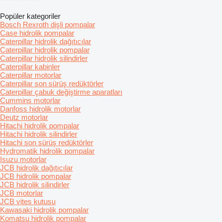
Popüler kategoriler
Bosch Rexroth dişli pompalar
Case hidrolik pompalar
Caterpillar hidrolik dağıtıcılar
Caterpillar hidrolik pompalar
Caterpillar hidrolik silindirler
Caterpillar kabinler
Caterpillar motorlar
Caterpillar son sürüş redüktörler
Caterpillar çabuk değiştirme aparatları
Cummins motorlar
Danfoss hidrolik motorlar
Deutz motorlar
Hitachi hidrolik pompalar
Hitachi hidrolik silindirler
Hitachi son sürüş redüktörler
Hydromatik hidrolik pompalar
Isuzu motorlar
JCB hidrolik dağıtıcılar
JCB hidrolik pompalar
JCB hidrolik silindirler
JCB motorlar
JCB vites kutusu
Kawasaki hidrolik pompalar
Komatsu hidrolik pompalar