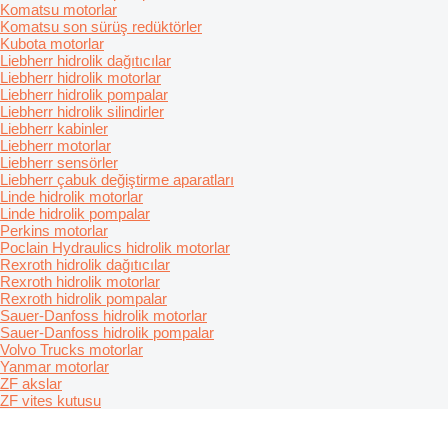
Komatsu motorlar
Komatsu son sürüş redüktörler
Kubota motorlar
Liebherr hidrolik dağıtıcılar
Liebherr hidrolik motorlar
Liebherr hidrolik pompalar
Liebherr hidrolik silindirler
Liebherr kabinler
Liebherr motorlar
Liebherr sensörler
Liebherr çabuk değiştirme aparatları
Linde hidrolik motorlar
Linde hidrolik pompalar
Perkins motorlar
Poclain Hydraulics hidrolik motorlar
Rexroth hidrolik dağıtıcılar
Rexroth hidrolik motorlar
Rexroth hidrolik pompalar
Sauer-Danfoss hidrolik motorlar
Sauer-Danfoss hidrolik pompalar
Volvo Trucks motorlar
Yanmar motorlar
ZF akslar
ZF vites kutusu