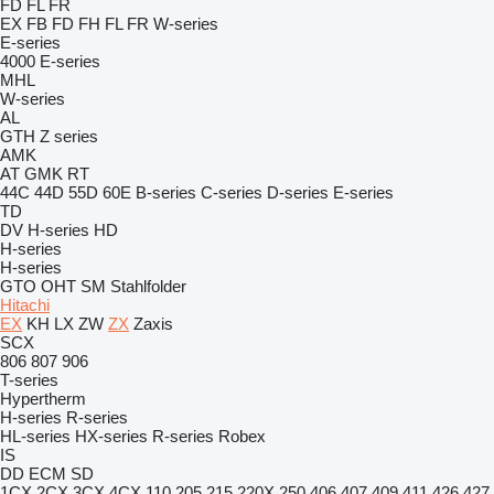
FD
FL
FR
EX
FB
FD
FH
FL
FR
W-series
E-series
4000
E-series
MHL
W-series
AL
GTH
Z series
AMK
AT
GMK
RT
44C
44D
55D
60E
B-series
C-series
D-series
E-series
TD
DV
H-series
HD
H-series
H-series
GTO
OHT
SM
Stahlfolder
Hitachi
EX
KH
LX
ZW
ZX
Zaxis
SCX
806
807
906
T-series
Hypertherm
H-series
R-series
HL-series
HX-series
R-series
Robex
IS
DD
ECM
SD
1CX
2CX
3CX
4CX
110
205
215
220X
250
406
407
409
411
426
427