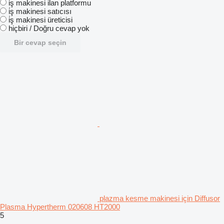
i̇ş makinesi ilan platformu
i̇ş makinesi satıcısı
i̇ş makinesi üreticisi
hiçbiri / Doğru cevap yok
Bir cevap seçin
plazma kesme makinesi için Diffusor
Plasma Hypertherm 020608 HT2000
5