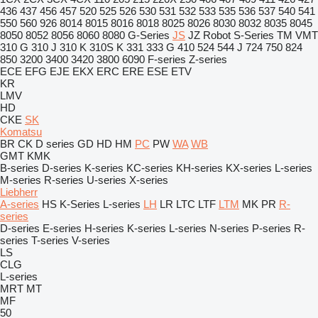
436
437
456
457
520
525
526
530
531
532
533
535
536
537
540
541
550
560
926
8014
8015
8016
8018
8025
8026
8030
8032
8035
8045
8050
8052
8056
8060
8080
G-Series
JS
JZ
Robot
S-Series
TM
VMT
310 G
310 J
310 K
310S K
331
333 G
410
524
544 J
724
750
824
850
3200
3400
3420
3800
6090
F-series
Z-series
ECE
EFG
EJE
EKX
ERC
ERE
ESE
ETV
KR
LMV
HD
CKE
SK
Komatsu
BR
CK
D series
GD
HD
HM
PC
PW
WA
WB
GMT
KMK
B-series
D-series
K-series
KC-series
KH-series
KX-series
L-series
M-series
R-series
U-series
X-series
Liebherr
A-series
HS
K-Series
L-series
LH
LR
LTC
LTF
LTM
MK
PR
R-
series
D-series
E-series
H-series
K-series
L-series
N-series
P-series
R-
series
T-series
V-series
LS
CLG
L-series
MRT
MT
MF
50