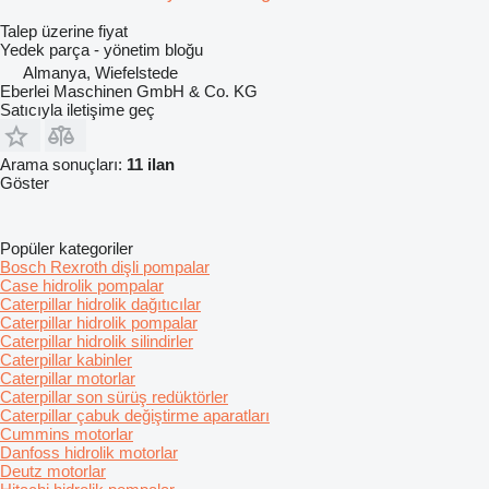
Talep üzerine fiyat
Yedek parça - yönetim bloğu
Almanya, Wiefelstede
Eberlei Maschinen GmbH & Co. KG
Satıcıyla iletişime geç
Arama sonuçları:
11 ilan
Göster
Popüler kategoriler
Bosch Rexroth dişli pompalar
Case hidrolik pompalar
Caterpillar hidrolik dağıtıcılar
Caterpillar hidrolik pompalar
Caterpillar hidrolik silindirler
Caterpillar kabinler
Caterpillar motorlar
Caterpillar son sürüş redüktörler
Caterpillar çabuk değiştirme aparatları
Cummins motorlar
Danfoss hidrolik motorlar
Deutz motorlar