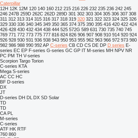
Caterpillar
12H
12K
12M
120
140
160
212
215
216
226
232
235
236
242
245
246
247B
259D
262C
262D
289D
301
302
303
304
305
306
307
308
311
312
313
314
315
316
317
318
319
320
321
322
323
324
325
326
329
330
336
340
345
349
350
365
374
375
390
395
416
420
422
424
426
428
430
432
434
438
444
525
572G
589
631
730
735
740
745
769
771
772
773
775
777
816
824
826
906
907
908
910
914
920
924
926
928
930
931
936
938
943
950
953
955
962
963
966
972
973
980
982
986
988
990
992
AP
C-series
CB
CD
CS
DE
DP
D series
E-
series
EC
EP
F-series
G-series
GC
GP
IT
M-series
MH
NPV
NR
PC
PM
TH
V-series
Scorpion
Targo
Torion
C-series
KTA
Mega
S-series
AC
CC
HC
BF
D-series
DX
JT
D-series
DH
DL
DX
SD
Solar
TD
TD
CA
PL
M-series
C-series
ATF
HK
RTF
760
860