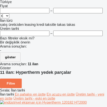
Türkiye
Fiyat
–
İlan türü
satış
üreticiden
leasing
kredi
taksitle
takas
takas
Üretim tarihi
–
Bazı filtreler eksik mi?
Bir değişiklik önerin
Arama sonuçları:
-
göster
Arama sonuçları:
11 ilan
Göster
11 ilan:
Hypertherm yedek parçalar
Filtre
Sırala
:
İlan tarihi
İlan tarihi
En pahalısı en üstte
En ucuzu en üstte
Üretim tarihi - yeni
en üstte
Üretim tarihi - eski en üstte