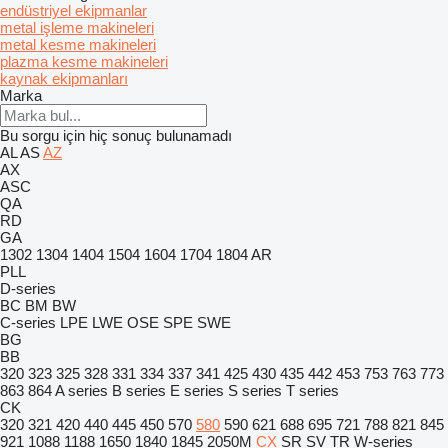
endüstriyel ekipmanlar
metal işleme makineleri
metal kesme makineleri
plazma kesme makineleri
kaynak ekipmanları
Marka
Bu sorgu için hiç sonuç bulunamadı
AL
AS
AZ
AX
ASC
QA
RD
GA
1302
1304
1404
1504
1604
1704
1804
AR
PLL
D-series
BC
BM
BW
C-series
LPE
LWE
OSE
SPE
SWE
BG
BB
320
323
325
328
331
334
337
341
425
430
435
442
453
753
763
773
863
864
A series
B series
E series
S series
T series
CK
320
321
420
440
445
450
570
580
590
621
688
695
721
788
821
845
921
1088
1188
1650
1840
1845
2050M
CX
SR
SV
TR
W-series