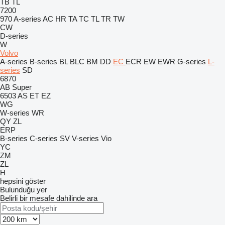
TB
TL
7200
970
A-series
AC
HR
TA
TC
TL
TR
TW
CW
D-series
W
Volvo
A-series
B-series
BL
BLC
BM
DD
EC
ECR
EW
EWR
G-series
L-
series
SD
6870
AB
Super
6503
AS
ET
EZ
WG
W-series
WR
QY
ZL
ERP
B-series
C-series
SV
V-series
Vio
YC
ZM
ZL
H
hepsini göster
Bulunduğu yer
Belirli bir mesafe dahilinde ara