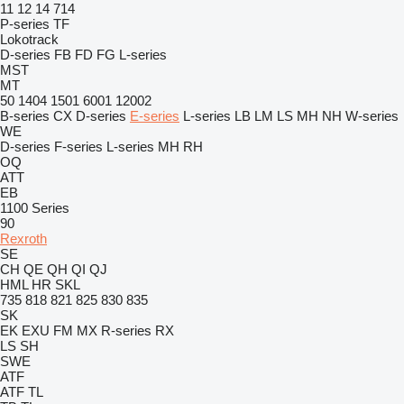
11
12
14
714
P-series
TF
Lokotrack
D-series
FB
FD
FG
L-series
MST
MT
50
1404
1501
6001
12002
B-series
CX
D-series
E-series
L-series
LB
LM
LS
MH
NH
W-series
WE
D-series
F-series
L-series
MH
RH
OQ
ATT
EB
1100 Series
90
Rexroth
SE
CH
QE
QH
QI
QJ
HML
HR
SKL
735
818
821
825
830
835
SK
EK
EXU
FM
MX
R-series
RX
LS
SH
SWE
ATF
ATF
TL