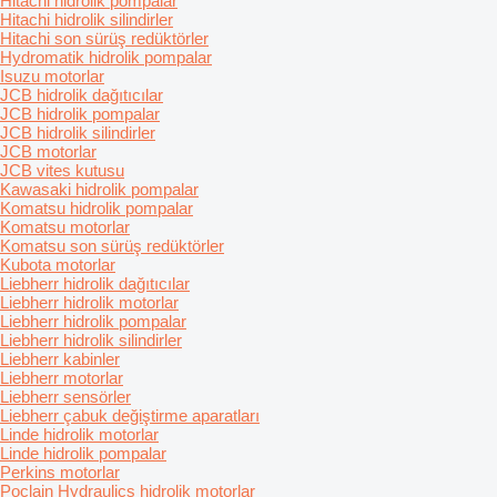
Hitachi hidrolik pompalar
Hitachi hidrolik silindirler
Hitachi son sürüş redüktörler
Hydromatik hidrolik pompalar
Isuzu motorlar
JCB hidrolik dağıtıcılar
JCB hidrolik pompalar
JCB hidrolik silindirler
JCB motorlar
JCB vites kutusu
Kawasaki hidrolik pompalar
Komatsu hidrolik pompalar
Komatsu motorlar
Komatsu son sürüş redüktörler
Kubota motorlar
Liebherr hidrolik dağıtıcılar
Liebherr hidrolik motorlar
Liebherr hidrolik pompalar
Liebherr hidrolik silindirler
Liebherr kabinler
Liebherr motorlar
Liebherr sensörler
Liebherr çabuk değiştirme aparatları
Linde hidrolik motorlar
Linde hidrolik pompalar
Perkins motorlar
Poclain Hydraulics hidrolik motorlar