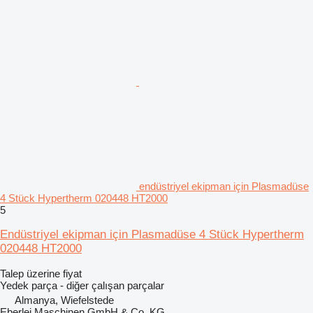
endüstriyel ekipman için Plasmadüse
4 Stück Hypertherm 020448 HT2000
5
Endüstriyel ekipman için Plasmadüse 4 Stück Hypertherm
020448 HT2000
Talep üzerine fiyat
Yedek parça - diğer çalışan parçalar
Almanya, Wiefelstede
Eberlei Maschinen GmbH & Co. KG