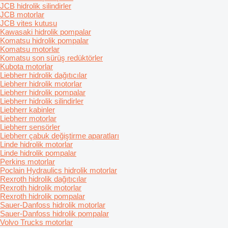
JCB hidrolik silindirler
JCB motorlar
JCB vites kutusu
Kawasaki hidrolik pompalar
Komatsu hidrolik pompalar
Komatsu motorlar
Komatsu son sürüş redüktörler
Kubota motorlar
Liebherr hidrolik dağıtıcılar
Liebherr hidrolik motorlar
Liebherr hidrolik pompalar
Liebherr hidrolik silindirler
Liebherr kabinler
Liebherr motorlar
Liebherr sensörler
Liebherr çabuk değiştirme aparatları
Linde hidrolik motorlar
Linde hidrolik pompalar
Perkins motorlar
Poclain Hydraulics hidrolik motorlar
Rexroth hidrolik dağıtıcılar
Rexroth hidrolik motorlar
Rexroth hidrolik pompalar
Sauer-Danfoss hidrolik motorlar
Sauer-Danfoss hidrolik pompalar
Volvo Trucks motorlar