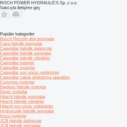
ROCH POWER HYDRAULICS Sp. z o.o.
Satıcıyla iletişime geç
Popüler kategoriler
Bosch Rexroth dişli pompalar
Case hidrolik pompalar
Caterpillar hidrolik dağıtıcılar
Caterpillar hidrolik pompalar
Caterpillar hidrolik silindirler
Caterpillar kabinler
Caterpillar motorlar
Caterpillar son sürüş redüktörler
Caterpillar çabuk değiştirme aparatları
Cummins motorlar
Danfoss hidrolik motorlar
Deutz motorlar
Hitachi hidrolik pompalar
Hitachi hidrolik silindirler
Hitachi son sürüş redüktörler
Hydromatik hidrolik pompalar
Isuzu motorlar
JCB hidrolik dağıtıcılar
JCB hidrolik pompalar