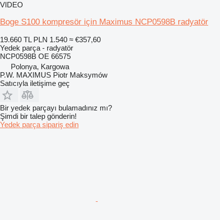
VIDEO
Boge S100 kompresör için Maximus NCP0598B radyatör
19.660 TL
PLN 1.540
≈ €357,60
Yedek parça - radyatör
NCP0598B OE 66575
Polonya, Kargowa
P.W. MAXIMUS Piotr Maksymów
Satıcıyla iletişime geç
Bir yedek parçayı bulamadınız mı?
Şimdi bir talep gönderin!
Yedek parça sipariş edin