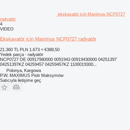
ekskavatör için Maximus NCP0727
radyatör
4
VIDEO
Ekskavatör için Maximus NCP0727 radyatör
21.360 TL
PLN 1.673
≈ €388,50
Yedek parça - radyatör
NCP0727 OE 00917980000 0091943 00919430000 04251397
04251397KZ 04259457 04259457KZ 1100019300...
Polonya, Kargowa
P.W. MAXIMUS Piotr Maksymów
Satıcıyla iletişime geç