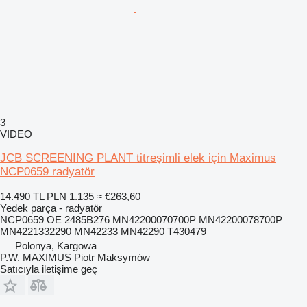
3
VIDEO
JCB SCREENING PLANT titreşimli elek için Maximus
NCP0659 radyatör
14.490 TL
PLN 1.135
≈ €263,60
Yedek parça - radyatör
NCP0659 OE 2485B276 MN42200070700P MN42200078700P
MN4221332290 MN42233 MN42290 T430479
Polonya, Kargowa
P.W. MAXIMUS Piotr Maksymów
Satıcıyla iletişime geç