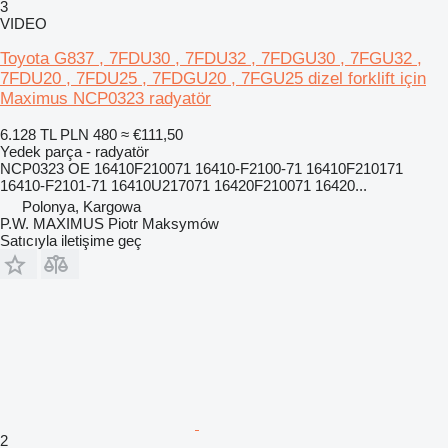
3
VIDEO
Toyota G837 , 7FDU30 , 7FDU32 , 7FDGU30 , 7FGU32 ,
7FDU20 , 7FDU25 , 7FDGU20 , 7FGU25 dizel forklift için
Maximus NCP0323 radyatör
6.128 TL
PLN 480
≈ €111,50
Yedek parça - radyatör
NCP0323 OE 16410F210071 16410-F2100-71 16410F210171
16410-F2101-71 16410U217071 16420F210071 16420...
Polonya, Kargowa
P.W. MAXIMUS Piotr Maksymów
Satıcıyla iletişime geç
2