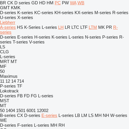
BR
CK
D series
GD
HD
HM
PC
PW
WA
WB
GMT
KMK
D-series
K-series
KC-series
KH-series
KX-series
M-series
R-series
U-series
X-series
Liebherr
A-series
HS
K-Series
L-series
LH
LR
LTC
LTF
LTM
MK
PR
R-
series
D-series
E-series
H-series
K-series
L-series
N-series
P-series
R-
series
T-series
V-series
LS
CLG
L-series
MRT
MT
MF
50
Maximus
11
12
14
714
P-series
TF
Lokotrack
D-series
FB
FD
FG
L-series
MST
MT
50
1404
1501
6001
12002
B-series
CX
D-series
E-series
L-series
LB
LM
LS
MH
NH
W-series
WE
D-series
F-series
L-series
MH
RH