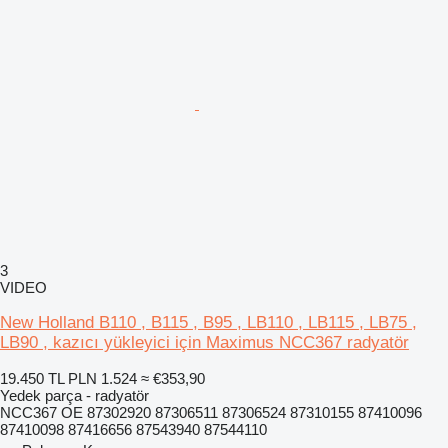
3
VIDEO
New Holland B110 , B115 , B95 , LB110 , LB115 , LB75 ,
LB90 , kazıcı yükleyici için Maximus NCC367 radyatör
19.450 TL
PLN 1.524
≈ €353,90
Yedek parça - radyatör
NCC367 OE 87302920 87306511 87306524 87310155 87410096
87410098 87416656 87543940 87544110