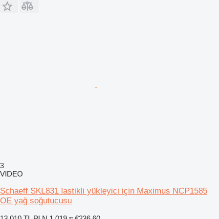
3
VIDEO
Schaeff SKL831 lastikli yükleyici için Maximus NCP1585
OE yağ soğutucusu
13.010 TL
PLN 1.019
≈ €236,60