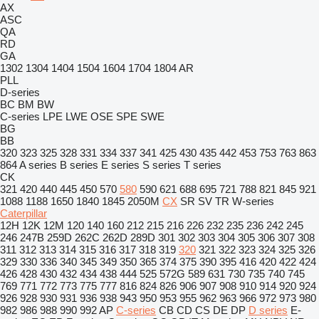
AX
ASC
QA
RD
GA
1302
1304
1404
1504
1604
1704
1804
AR
PLL
D-series
BC
BM
BW
C-series
LPE
LWE
OSE
SPE
SWE
BG
BB
320
323
325
328
331
334
337
341
425
430
435
442
453
753
763
863
864
A series
B series
E series
S series
T series
CK
321
420
440
445
450
570
580
590
621
688
695
721
788
821
845
921
1088
1188
1650
1840
1845
2050M
CX
SR
SV
TR
W-series
Caterpillar
12H
12K
12M
120
140
160
212
215
216
226
232
235
236
242
245
246
247B
259D
262C
262D
289D
301
302
303
304
305
306
307
308
311
312
313
314
315
316
317
318
319
320
321
322
323
324
325
326
329
330
336
340
345
349
350
365
374
375
390
395
416
420
422
424
426
428
430
432
434
438
444
525
572G
589
631
730
735
740
745
769
771
772
773
775
777
816
824
826
906
907
908
910
914
920
924
926
928
930
931
936
938
943
950
953
955
962
963
966
972
973
980
982
986
988
990
992
AP
C-series
CB
CD
CS
DE
DP
D series
E-