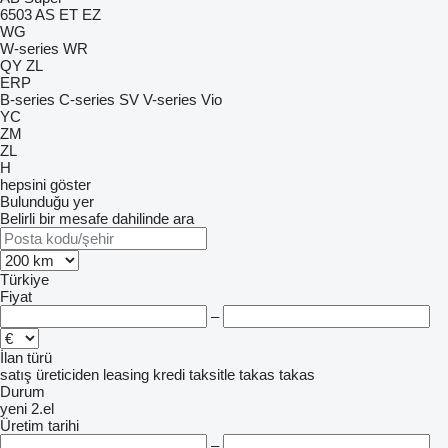
6503
AS
ET
EZ
WG
W-series
WR
QY
ZL
ERP
B-series
C-series
SV
V-series
Vio
YC
ZM
ZL
H
hepsini göster
Bulunduğu yer
Belirli bir mesafe dahilinde ara
Türkiye
Fiyat
–
İlan türü
satış
üreticiden
leasing
kredi
taksitle
takas
takas
Durum
yeni
2.el
Üretim tarihi
–