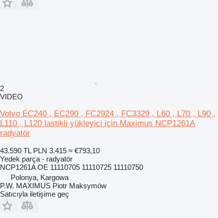
2
VIDEO
Volvo EC240 , EC290 , FC2924 , FC3329 , L60 , L70 , L90 ,
L110 , L120 lastikli yükleyici için Maximus NCP1261A
radyatör
43.590 TL
PLN 3.415
≈ €793,10
Yedek parça - radyatör
NCP1261A OE 11110705 11110725 11110750
Polonya, Kargowa
P.W. MAXIMUS Piotr Maksymów
Satıcıyla iletişime geç