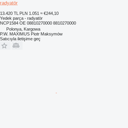
radyatör
13.420 TL
PLN 1.051
≈ €244,10
Yedek parça - radyatör
NCP1584 OE 08810270000 8810270000
Polonya, Kargowa
P.W. MAXIMUS Piotr Maksymów
Satıcıyla iletişime geç