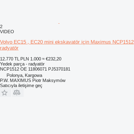
2
VIDEO
Volvo EC15 , EC20 mini ekskavatör için Maximus NCP1512
radyatör
12.770 TL
PLN 1.000
≈ €232,20
Yedek parça - radyatör
NCP1512 OE 11806071 PJ5370181
Polonya, Kargowa
P.W. MAXIMUS Piotr Maksymów
Satıcıyla iletişime geç