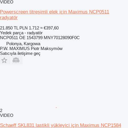
VIDEO
Powerscreen titreşimli elek için Maximus NCP0511
radyatör
21.850 TL
PLN 1.712
≈ €397,60
Yedek parça - radyatör
NCP0511 OE 1543799 MNY70128090F0C
Polonya, Kargowa
P.W. MAXIMUS Piotr Maksymów
Satıcıyla iletişime geç
2
VIDEO
Schaeff SKL831 lastikli yükleyici için Maximus NCP1584