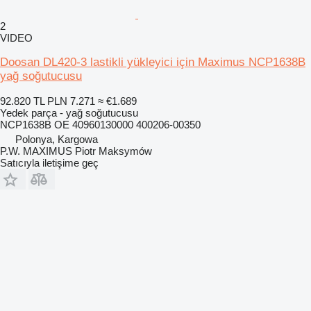
2
VIDEO
Doosan DL420-3 lastikli yükleyici için Maximus NCP1638B
yağ soğutucusu
92.820 TL
PLN 7.271
≈ €1.689
Yedek parça - yağ soğutucusu
NCP1638B OE 40960130000 400206-00350
Polonya, Kargowa
P.W. MAXIMUS Piotr Maksymów
Satıcıyla iletişime geç