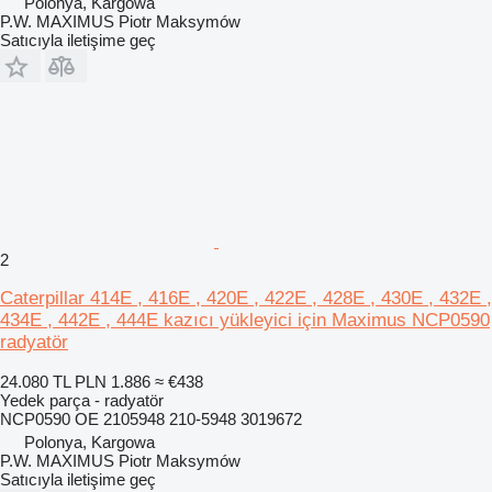
Polonya, Kargowa
P.W. MAXIMUS Piotr Maksymów
Satıcıyla iletişime geç
2
Caterpillar 414E , 416E , 420E , 422E , 428E , 430E , 432E ,
434E , 442E , 444E kazıcı yükleyici için Maximus NCP0590
radyatör
24.080 TL
PLN 1.886
≈ €438
Yedek parça - radyatör
NCP0590 OE 2105948 210-5948 3019672
Polonya, Kargowa
P.W. MAXIMUS Piotr Maksymów
Satıcıyla iletişime geç