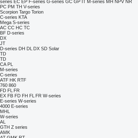
series
EC
EP
F-series
G-series
GC
GP
IT
M-series
MH
NPV
NR
PC
PM
TH
V-series
Scorpion
Targo
Torion
C-series
KTA
Mega
S-series
AC
CC
HC
TC
BF
D-series
DX
JT
D-series
DH
DL
DX
SD
Solar
TD
TD
CA
PL
M-series
C-series
ATF
HK
RTF
760
860
FD
FL
FR
EX
FB
FD
FH
FL
FR
W-series
E-series
W-series
4000
E-series
MHL
W-series
AL
GTH
Z series
AMK
AT
GMK
RT