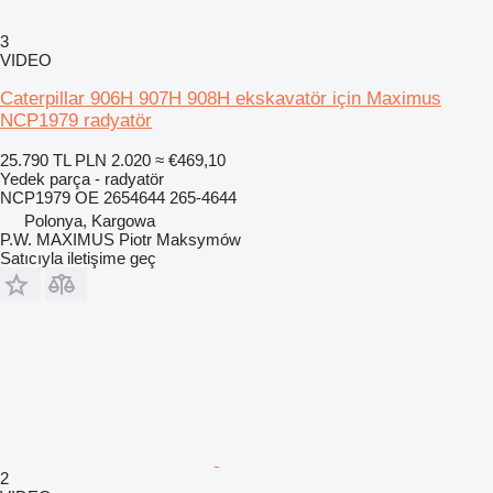
3
VIDEO
Caterpillar 906H 907H 908H ekskavatör için Maximus
NCP1979 radyatör
25.790 TL
PLN 2.020
≈ €469,10
Yedek parça - radyatör
NCP1979 OE 2654644 265-4644
Polonya, Kargowa
P.W. MAXIMUS Piotr Maksymów
Satıcıyla iletişime geç
2