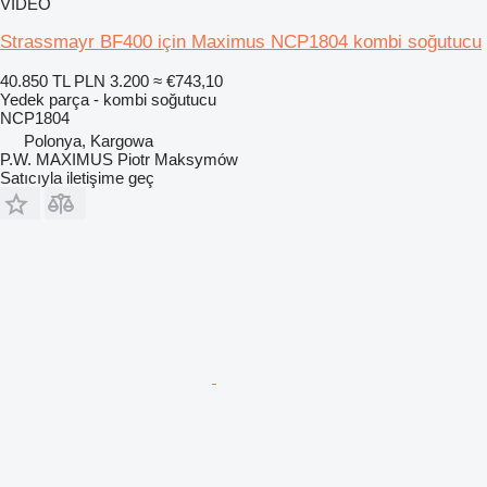
VIDEO
Strassmayr BF400 için Maximus NCP1804 kombi soğutucu
40.850 TL
PLN 3.200
≈ €743,10
Yedek parça - kombi soğutucu
NCP1804
Polonya, Kargowa
P.W. MAXIMUS Piotr Maksymów
Satıcıyla iletişime geç