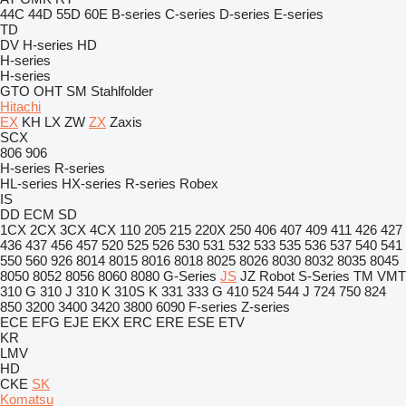
44C
44D
55D
60E
B-series
C-series
D-series
E-series
TD
DV
H-series
HD
H-series
H-series
GTO
OHT
SM
Stahlfolder
Hitachi
EX
KH
LX
ZW
ZX
Zaxis
SCX
806
906
H-series
R-series
HL-series
HX-series
R-series
Robex
IS
DD
ECM
SD
1CX
2CX
3CX
4CX
110
205
215
220X
250
406
407
409
411
426
427
436
437
456
457
520
525
526
530
531
532
533
535
536
537
540
541
550
560
926
8014
8015
8016
8018
8025
8026
8030
8032
8035
8045
8050
8052
8056
8060
8080
G-Series
JS
JZ
Robot
S-Series
TM
VMT
310 G
310 J
310 K
310S K
331
333 G
410
524
544 J
724
750
824
850
3200
3400
3420
3800
6090
F-series
Z-series
ECE
EFG
EJE
EKX
ERC
ERE
ESE
ETV
KR
LMV
HD
CKE
SK
Komatsu