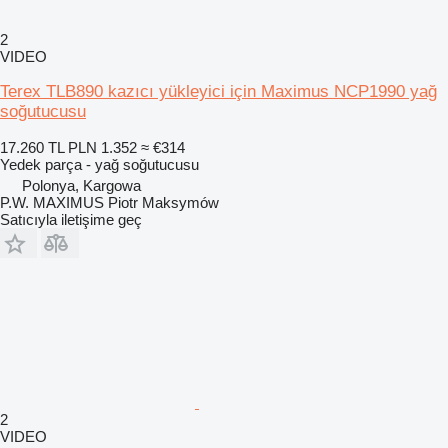
2
VIDEO
Terex TLB890 kazıcı yükleyici için Maximus NCP1990 yağ
soğutucusu
17.260 TL
PLN 1.352
≈ €314
Yedek parça - yağ soğutucusu
Polonya, Kargowa
P.W. MAXIMUS Piotr Maksymów
Satıcıyla iletişime geç
2
VIDEO