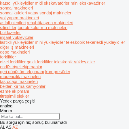
kazıcı yükleyiciler
midi ekskavatörler
mini ekskavatörler
sondaj makineleri
sondaj kuleleri
yatay sondaj makineleri
yol yapım makineleri
asfalt plentleri
rehabilitasyon makineleri
silindirler
toprak kaldırma makineleri
buldozerler
inşaat yükleyiciler
lastikli yükleyiciler
mini yükleyiciler
teleskopik tekerlekli yükleyiciler
diğer iş makineleri
depo makineleri
forkliftler
dizel forkliftler
gazlı forkliftler
teleskopik yükleyiciler
endüstriyel ekipmanlar
geri dönüşüm ekipmanı
kompresörler
madencilik makineleri
taş ocağı makineleri
belden kırma kamyonlar
ezme ekipmanı
titreşimli elekler
Yedek parça çeşiti
analog
Marka
Bu sorgu için hiç sonuç bulunamadı
AL
AS
AZ