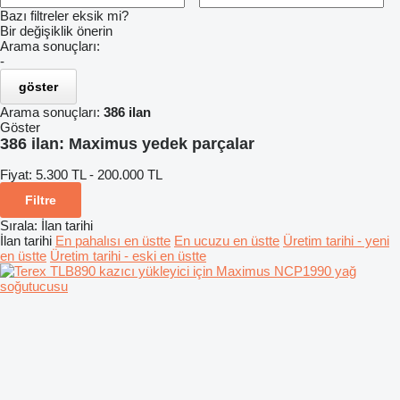
Bazı filtreler eksik mi?
Bir değişiklik önerin
Arama sonuçları:
-
göster
Arama sonuçları:
386 ilan
Göster
386 ilan:
Maximus yedek parçalar
Fiyat:
5.300 TL - 200.000 TL
Filtre
Sırala
:
İlan tarihi
İlan tarihi
En pahalısı en üstte
En ucuzu en üstte
Üretim tarihi - yeni
en üstte
Üretim tarihi - eski en üstte