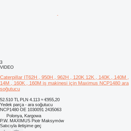
3
VIDEO
Caterpillar IT62H , 950H , 962H , 120K 12K , 140K , 140M ,
14M , 160K , 160M iş makinesi için Maximus NCP1480 ara
soğutucu
52.510 TL
PLN 4.113
≈ €955,20
Yedek parça - ara soğutucu
NCP1480 OE 1030091 2435063
Polonya, Kargowa
P.W. MAXIMUS Piotr Maksymów
Satıcıyla iletişime geç