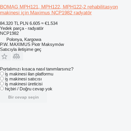
BOMAG MPH121, MPH122, MPH122-2 rehabilitasyon
makinesi için Maximus NCP1982 radyatör
84.320 TL
PLN 6.605
≈ €1.534
Yedek parça - radyatör
NCP1982
Polonya, Kargowa
P.W. MAXIMUS Piotr Maksymów
Satıcıyla iletişime geç
Portalımızı kısaca nasıl tanımlarsınız?
i̇ş makinesi ilan platformu
i̇ş makinesi satıcısı
i̇ş makinesi üreticisi
hiçbiri / Doğru cevap yok
Bir cevap seçin