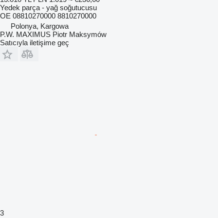
Yedek parça - yağ soğutucusu
OE 08810270000 8810270000
Polonya, Kargowa
P.W. MAXIMUS Piotr Maksymów
Satıcıyla iletişime geç
3