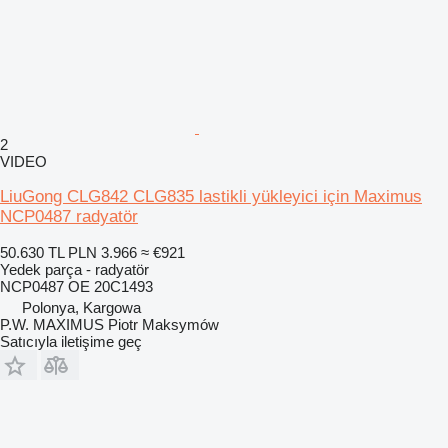
2
VIDEO
LiuGong CLG842 CLG835 lastikli yükleyici için Maximus
NCP0487 radyatör
50.630 TL
PLN 3.966
≈ €921
Yedek parça - radyatör
NCP0487 OE 20C1493
Polonya, Kargowa
P.W. MAXIMUS Piotr Maksymów
Satıcıyla iletişime geç