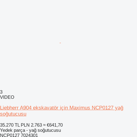
3
VIDEO
Liebherr A904 ekskavatör için Maximus NCP0127 yağ
soğutucusu
35.270 TL
PLN 2.763
≈ €641,70
Yedek parça - yağ soğutucusu
NCP0127 7024301