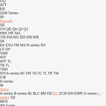
OQ
ATT
EB
1100 Series
90
Rexroth
SE
CH
QE
QH
QI
QJ
HML
HR
SKL
735
818
821
825
830
835
SK
EK
EXU
FM
MX
R-series
RX
LS
SH
SWE
ATF
ATF
TL
TB
TL
7200
970
A-series
AC
HR
TA
TC
TL
TR
TW
CW
D-series
W
Volvo
A-series
B-series
BL
BLC
BM
DD
EC
ECR
EW
EWR
G-series
L-
series
SD
6870
AB
Super