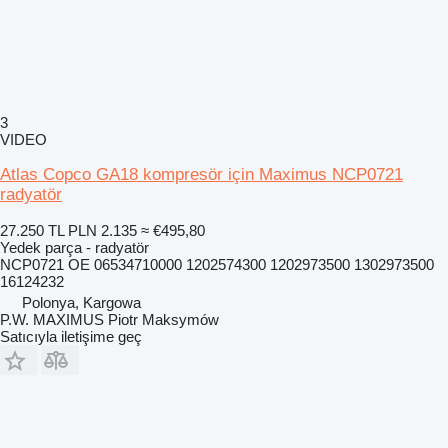
3
VIDEO
Atlas Copco GA18 kompresör için Maximus NCP0721
radyatör
27.250 TL
PLN 2.135
≈ €495,80
Yedek parça - radyatör
NCP0721 OE 06534710000 1202574300 1202973500 1302973500
16124232
Polonya, Kargowa
P.W. MAXIMUS Piotr Maksymów
Satıcıyla iletişime geç